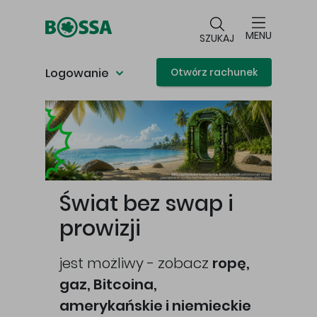
Przejdź do głównej treści
MENU
SZUKAJ
Logowanie
Otwórz rachunek
Główna treść
Świat bez swap i
prowizji
jest możliwy - zobacz
ropę,
gaz, Bitcoina,
cej
amerykańskie i niemieckie