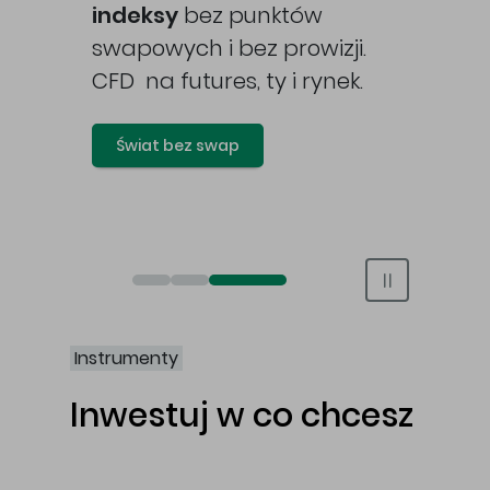
awy
indeksy
bez punktów
swapowych i bez prowizji.
CFD na futures, ty i rynek.
Świat bez swap
Otwórz rachunek maklerski online
Otwórz konto IKE/IKZE
Świat bez swap i prowizji
Instrumenty
Inwestuj w co chcesz