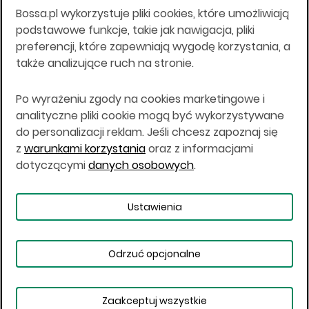
Bossa.pl wykorzystuje pliki cookies, które umożliwiają
Wszelkie informacje na niniejszej stronie w tym
podstawowe funkcje, takie jak nawigacja, pliki
informacje o produktach inwestycyjnych nie są
preferencji, które zapewniają wygodę korzystania, a
kierowane do osób mających miejsce
także analizujące ruch na stronie.
zamieszkania lub pobytu w Stanach
Zjednoczonych Ameryki, Australii, Kanadzie lub
Japonii, ani w dowolnej innej jurysdykcji, w której
Po wyrażeniu zgody na cookies marketingowe i
taki materiał byłby sprzeczny z prawem lub w
analityczne pliki cookie mogą być wykorzystywane
których zgodne z prawem nabycie produktów
do personalizacji reklam. Jeśli chcesz zapoznaj się
inwestycyjnych nie jest możliwe lub w której nie
z
warunkami korzystania
oraz z informacjami
jest możliwe złożenie oferty. Prawa obowiązujące
w danej jurysdykcji określają, czy jest możliwe
dotyczącymi
danych osobowych
.
nabycie poszczególnych produktów
inwestycyjnych w danej jurysdykcji.
Ustawienia
Copyright © 2026 BOŚ | BOSSA.PL
Odrzuć opcjonalne
Warunki korzystania
Dane osobowe
Bezpieczeństwo
Ustawienia plików cookies
Zaakceptuj wszystkie