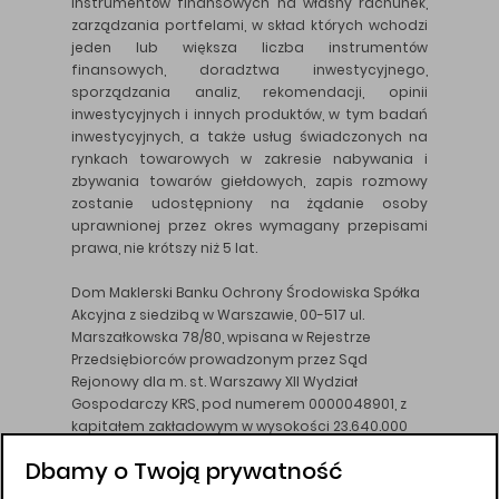
instrumentów finansowych na własny rachunek,
zarządzania portfelami, w skład których wchodzi
jeden lub większa liczba instrumentów
finansowych, doradztwa inwestycyjnego,
sporządzania analiz, rekomendacji, opinii
inwestycyjnych i innych produktów, w tym badań
inwestycyjnych, a także usług świadczonych na
rynkach towarowych w zakresie nabywania i
zbywania towarów giełdowych, zapis rozmowy
zostanie udostępniony na żądanie osoby
uprawnionej przez okres wymagany przepisami
prawa, nie krótszy niż 5 lat.
Dom Maklerski Banku Ochrony Środowiska Spółka
Akcyjna z siedzibą w Warszawie, 00-517 ul.
Marszałkowska 78/80, wpisana w Rejestrze
Przedsiębiorców prowadzonym przez Sąd
Rejonowy dla m. st. Warszawy XII Wydział
Gospodarczy KRS, pod numerem 0000048901, z
kapitałem zakładowym w wysokości 23.640.000
złotych, wpłaconym w całości, NIP 526-10-26-828.
Dbamy o Twoją prywatność
DM BOŚ działa na podstawie zezwolenia KNF z dnia
18.08.94 r.