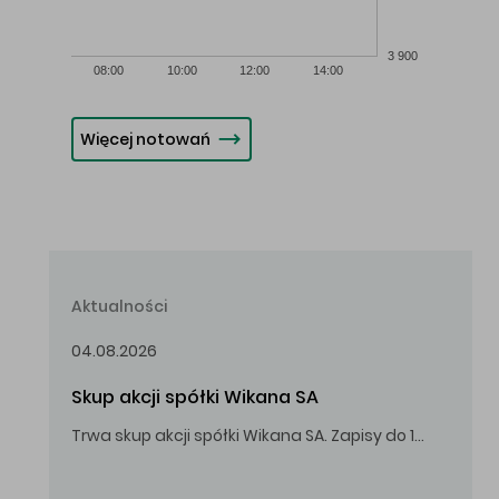
3 900
08:00
10:00
12:00
14:00
Więcej notowań
Aktualności
04.08.2026
Skup akcji spółki Wikana SA
Trwa skup akcji spółki Wikana SA. Zapisy do 14.08.2026 r. do godz. 16.00.
Oferowana cena zakupu Akcji – 10,00 zł za jedną Akcję.