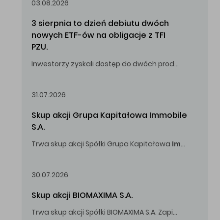
03.08.2026
3 sierpnia to dzień debiutu dwóch 
nowych ETF-ów na obligacje z TFI 
PZU.
Inwestorzy zyskali dostęp do dwóch produktów umożliwiających inwestowanie w obligacje skarbowe.
31.07.2026
Skup akcji Grupa Kapitałowa Immobile 
S.A.
Trwa skup akcji Spółki Grupa Kapitałowa
Immobile
S.A
Oferowana cena zakupu Akcji -
5,00
zł za jedną Akcję.
30.07.2026
Skup akcji BIOMAXIMA S.A.
Trwa skup akcji Spółki BIOMAXIMA S.A. Zapisy do 4 sierpnia 2026 r. do godz. 16.00.