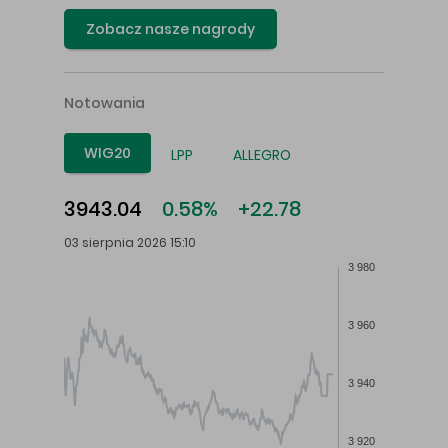
Zobacz nasze nagrody
Notowania
WIG20
LPP
ALLEGRO
3943.04
0.58%
+22.78
03 sierpnia 2026 15:10
3 980
3 960
3 940
3 920