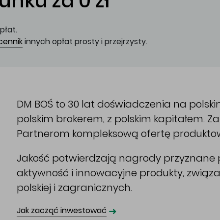
nku za 0 zł
płat.
cennik
innych opłat prosty i przejrzysty.
DM BOŚ to 30 lat doświadczenia na polsk
polskim brokerem, z polskim kapitałem. 
Partnerom kompleksową ofertę produkto
Jakość potwierdzają nagrody przyznane p
aktywność i innowacyjne produkty, związ
polskiej i zagranicznych.
➜
Jak zacząć inwestować