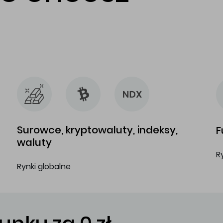
…
…
Surowce, kryptowaluty, indeksy,
F
waluty
R
Rynki globalne