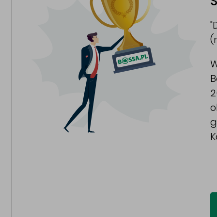
S
"
(
W
B
2
o
g
K