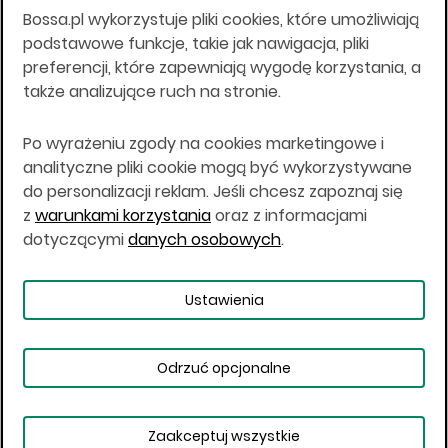
Bossa.pl wykorzystuje pliki cookies, które umożliwiają
Wszelkie informacje na niniejszej stronie w tym
podstawowe funkcje, takie jak nawigacja, pliki
informacje o produktach inwestycyjnych nie są
preferencji, które zapewniają wygodę korzystania, a
kierowane do osób mających miejsce
także analizujące ruch na stronie.
zamieszkania lub pobytu w Stanach
Zjednoczonych Ameryki, Australii, Kanadzie lub
Japonii, ani w dowolnej innej jurysdykcji, w której
Po wyrażeniu zgody na cookies marketingowe i
taki materiał byłby sprzeczny z prawem lub w
analityczne pliki cookie mogą być wykorzystywane
których zgodne z prawem nabycie produktów
do personalizacji reklam. Jeśli chcesz zapoznaj się
inwestycyjnych nie jest możliwe lub w której nie
z
warunkami korzystania
oraz z informacjami
jest możliwe złożenie oferty. Prawa obowiązujące
w danej jurysdykcji określają, czy jest możliwe
dotyczącymi
danych osobowych
.
nabycie poszczególnych produktów
inwestycyjnych w danej jurysdykcji.
Ustawienia
Copyright © 2026 BOŚ | BOSSA.PL
Odrzuć opcjonalne
Warunki korzystania
Dane osobowe
Bezpieczeństwo
Ustawienia plików cookies
Zaakceptuj wszystkie