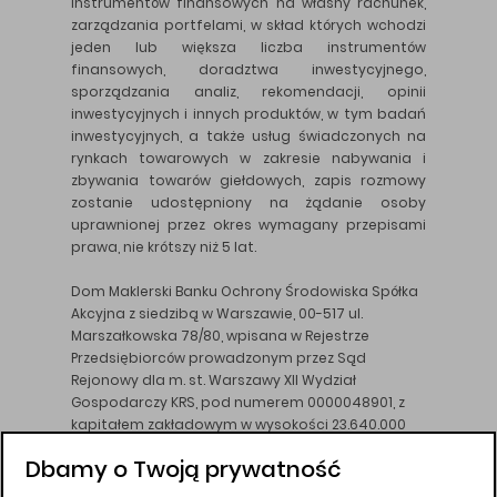
instrumentów finansowych na własny rachunek,
zarządzania portfelami, w skład których wchodzi
jeden lub większa liczba instrumentów
finansowych, doradztwa inwestycyjnego,
sporządzania analiz, rekomendacji, opinii
inwestycyjnych i innych produktów, w tym badań
inwestycyjnych, a także usług świadczonych na
rynkach towarowych w zakresie nabywania i
zbywania towarów giełdowych, zapis rozmowy
zostanie udostępniony na żądanie osoby
uprawnionej przez okres wymagany przepisami
prawa, nie krótszy niż 5 lat.
Dom Maklerski Banku Ochrony Środowiska Spółka
Akcyjna z siedzibą w Warszawie, 00-517 ul.
Marszałkowska 78/80, wpisana w Rejestrze
Przedsiębiorców prowadzonym przez Sąd
Rejonowy dla m. st. Warszawy XII Wydział
Gospodarczy KRS, pod numerem 0000048901, z
kapitałem zakładowym w wysokości 23.640.000
złotych, wpłaconym w całości, NIP 526-10-26-828.
Dbamy o Twoją prywatność
DM BOŚ działa na podstawie zezwolenia KNF z dnia
18.08.94 r.