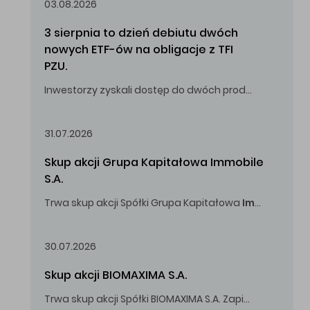
03.08.2026
3 sierpnia to dzień debiutu dwóch 
nowych ETF-ów na obligacje z TFI 
PZU.
Inwestorzy zyskali dostęp do dwóch produktów umożliwiających inwestowanie w obligacje skarbowe.
31.07.2026
Skup akcji Grupa Kapitałowa Immobile 
S.A.
Trwa skup akcji Spółki Grupa Kapitałowa
Immobile
S.A
Oferowana cena zakupu Akcji -
5,00
zł za jedną Akcję.
30.07.2026
Skup akcji BIOMAXIMA S.A.
Trwa skup akcji Spółki BIOMAXIMA S.A. Zapisy do 4 sierpnia 2026 r. do godz. 16.00.