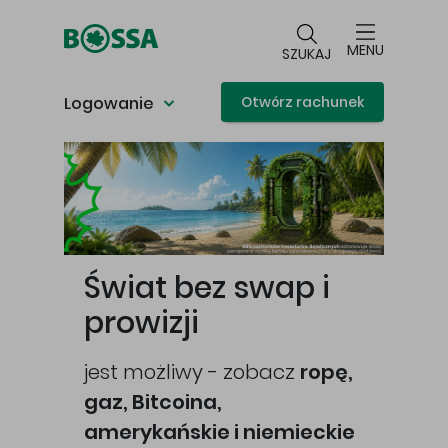
Przejdź do głównej treści
MENU
SZUKAJ
Logowanie
Otwórz rachunek
Główna treść
Świat bez swap i
prowizji
jest możliwy - zobacz
ropę,
gaz, Bitcoina,
cej
amerykańskie i niemieckie