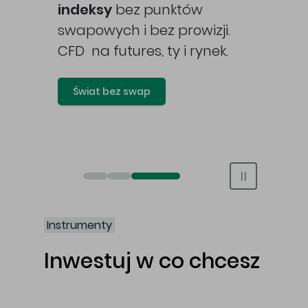
awy
indeksy
bez punktów
swapowych i bez prowizji.
CFD na futures, ty i rynek.
Świat bez swap
Otwórz rachunek maklerski online
Otwórz konto IKE/IKZE
Świat bez swap i prowizji
Instrumenty
Inwestuj w co chcesz