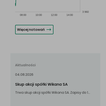
3 960
08:00
10:00
12:00
14:00
Więcej notowań
Aktualności
04.08.2026
Skup akcji spółki Wikana SA
Trwa skup akcji spółki Wikana SA. Zapisy do 14.08.2026 r. do godz. 16.00.
Oferowana cena zakupu Akcji – 10,00 zł za jedną Akcję.