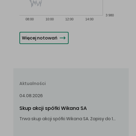
3 980
08:00
10:00
12:00
14:00
Więcej notowań
Aktualności
04.08.2026
Skup akcji spółki Wikana SA
Trwa skup akcji spółki Wikana SA. Zapisy do 14.08.2026 r. do godz. 16.00.
Oferowana cena zakupu Akcji – 10,00 zł za jedną Akcję.