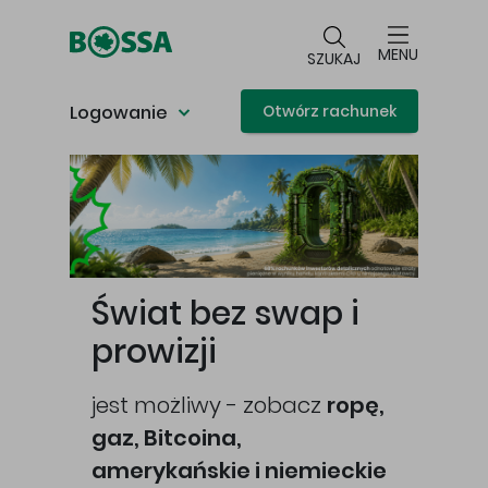
Przejdź do głównej treści
MENU
SZUKAJ
Logowanie
Otwórz rachunek
Główna treść
Świat bez swap i
prowizji
jest możliwy - zobacz
ropę,
gaz, Bitcoina,
cej
amerykańskie i niemieckie