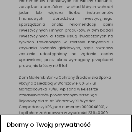
instrumentów finansowych na własny rachunek,
zarządzania portfelami, w skład których wchodzi
jeden lub większa liczba instrumentów
finansowych, doradztwa inwestycyjnego,
sporządzania analiz, rekomendacji, opinii
inwestycyjnych i innych produktów, w tym badań
inwestycyjnych, a także usług świadczonych na
rynkach towarowych w zakresie nabywania i
zbywania towarów giełdowych, zapis rozmowy
zostanie udostępniony na żądanie osoby
uprawnionej przez okres wymagany przepisami
prawa, nie krótszy niż 5 lat.
Dom Maklerski Banku Ochrony Środowiska Spółka
Akcyjna z siedzibą w Warszawie, 00-517 ul.
Marszałkowska 78/80, wpisana w Rejestrze
Przedsiębiorców prowadzonym przez Sąd
Rejonowy dla m. st. Warszawy XII Wydział
Gospodarczy KRS, pod numerem 0000048901, z
kapitałem zakładowym w wysokości 23.640.000
złotych, wpłaconym w całości, NIP 526-10-26-828.
Dbamy o Twoją prywatność
DM BOŚ działa na podstawie zezwolenia KNF z dnia
18.08.94 r.