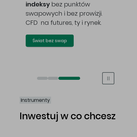
awy
indeksy
bez punktów
swapowych i bez prowizji.
CFD na futures, ty i rynek.
Świat bez swap
Otwórz rachunek maklerski online
Otwórz konto IKE/IKZE
Świat bez swap i prowizji
Instrumenty
Inwestuj w co chcesz