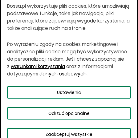
Bossa.pl wykorzystuje pliki cookies, które umożliwiają
Wszelkie informacje na niniejszej stronie w tym
podstawowe funkcje, takie jak nawigacja, pliki
informacje o produktach inwestycyjnych nie są
preferencji, które zapewniają wygodę korzystania, a
kierowane do osób mających miejsce
także analizujące ruch na stronie.
zamieszkania lub pobytu w Stanach
Zjednoczonych Ameryki, Australii, Kanadzie lub
Japonii, ani w dowolnej innej jurysdykcji, w której
Po wyrażeniu zgody na cookies marketingowe i
taki materiał byłby sprzeczny z prawem lub w
analityczne pliki cookie mogą być wykorzystywane
których zgodne z prawem nabycie produktów
do personalizacji reklam. Jeśli chcesz zapoznaj się
inwestycyjnych nie jest możliwe lub w której nie
z
warunkami korzystania
oraz z informacjami
jest możliwe złożenie oferty. Prawa obowiązujące
w danej jurysdykcji określają, czy jest możliwe
dotyczącymi
danych osobowych
.
nabycie poszczególnych produktów
inwestycyjnych w danej jurysdykcji.
Ustawienia
Copyright © 2026 BOŚ | BOSSA.PL
Odrzuć opcjonalne
Warunki korzystania
Dane osobowe
Bezpieczeństwo
Ustawienia plików cookies
Zaakceptuj wszystkie