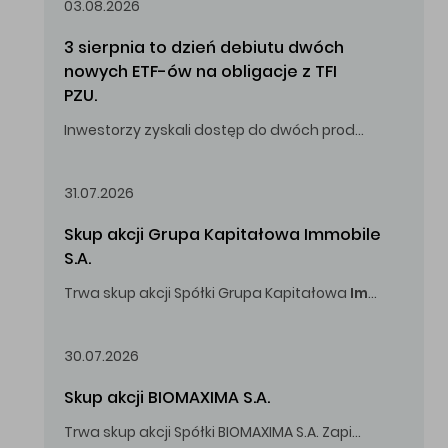
03.08.2026
3 sierpnia to dzień debiutu dwóch 
nowych ETF-ów na obligacje z TFI 
PZU.
Inwestorzy zyskali dostęp do dwóch produktów umożliwiających inwestowanie w obligacje skarbowe.
31.07.2026
Skup akcji Grupa Kapitałowa Immobile 
S.A.
Trwa skup akcji Spółki Grupa Kapitałowa
Immobile
S.A
Oferowana cena zakupu Akcji -
5,00
zł za jedną Akcję.
30.07.2026
Skup akcji BIOMAXIMA S.A.
Trwa skup akcji Spółki BIOMAXIMA S.A. Zapisy do 4 sierpnia 2026 r. do godz. 16.00.