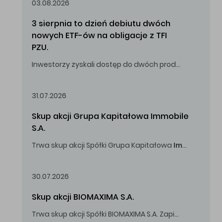
03.08.2026
3 sierpnia to dzień debiutu dwóch 
nowych ETF-ów na obligacje z TFI 
PZU.
Inwestorzy zyskali dostęp do dwóch produktów umożliwiających inwestowanie w obligacje skarbowe.
31.07.2026
Skup akcji Grupa Kapitałowa Immobile 
S.A.
Trwa skup akcji Spółki Grupa Kapitałowa
Immobile
S.A
Oferowana cena zakupu Akcji -
5,00
zł za jedną Akcję.
30.07.2026
Skup akcji BIOMAXIMA S.A.
Trwa skup akcji Spółki BIOMAXIMA S.A. Zapisy do 4 sierpnia 2026 r. do godz. 16.00.