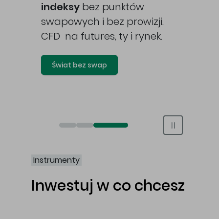
awy
indeksy
bez punktów
swapowych i bez prowizji.
CFD na futures, ty i rynek.
Świat bez swap
Otwórz rachunek maklerski online
Otwórz konto IKE/IKZE
Świat bez swap i prowizji
Instrumenty
Inwestuj w co chcesz