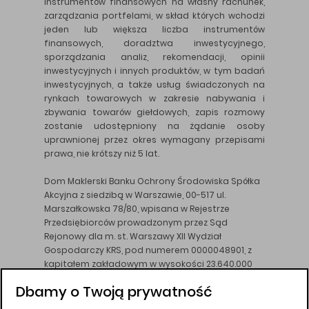
instrumentów finansowych na własny rachunek,
zarządzania portfelami, w skład których wchodzi
jeden lub większa liczba instrumentów
finansowych, doradztwa inwestycyjnego,
sporządzania analiz, rekomendacji, opinii
inwestycyjnych i innych produktów, w tym badań
inwestycyjnych, a także usług świadczonych na
rynkach towarowych w zakresie nabywania i
zbywania towarów giełdowych, zapis rozmowy
zostanie udostępniony na żądanie osoby
uprawnionej przez okres wymagany przepisami
prawa, nie krótszy niż 5 lat.
Dom Maklerski Banku Ochrony Środowiska Spółka
Akcyjna z siedzibą w Warszawie, 00-517 ul.
Marszałkowska 78/80, wpisana w Rejestrze
Przedsiębiorców prowadzonym przez Sąd
Rejonowy dla m. st. Warszawy XII Wydział
Gospodarczy KRS, pod numerem 0000048901, z
kapitałem zakładowym w wysokości 23.640.000
złotych, wpłaconym w całości, NIP 526-10-26-828.
Dbamy o Twoją prywatność
DM BOŚ działa na podstawie zezwolenia KNF z dnia
18.08.94 r.