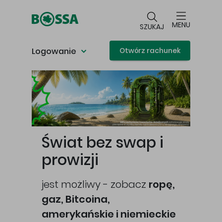
Przejdź do głównej treści
MENU
SZUKAJ
Logowanie
Otwórz rachunek
Główna treść
Świat bez swap i
prowizji
jest możliwy - zobacz
ropę,
gaz, Bitcoina,
cej
amerykańskie i niemieckie