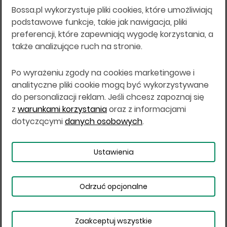
Bossa.pl wykorzystuje pliki cookies, które umożliwiają
Wszelkie informacje na niniejszej stronie w tym
podstawowe funkcje, takie jak nawigacja, pliki
informacje o produktach inwestycyjnych nie są
preferencji, które zapewniają wygodę korzystania, a
kierowane do osób mających miejsce
także analizujące ruch na stronie.
zamieszkania lub pobytu w Stanach
Zjednoczonych Ameryki, Australii, Kanadzie lub
Japonii, ani w dowolnej innej jurysdykcji, w której
Po wyrażeniu zgody na cookies marketingowe i
taki materiał byłby sprzeczny z prawem lub w
analityczne pliki cookie mogą być wykorzystywane
których zgodne z prawem nabycie produktów
do personalizacji reklam. Jeśli chcesz zapoznaj się
inwestycyjnych nie jest możliwe lub w której nie
z
warunkami korzystania
oraz z informacjami
jest możliwe złożenie oferty. Prawa obowiązujące
w danej jurysdykcji określają, czy jest możliwe
dotyczącymi
danych osobowych
.
nabycie poszczególnych produktów
inwestycyjnych w danej jurysdykcji.
Ustawienia
Copyright © 2026 BOŚ | BOSSA.PL
Odrzuć opcjonalne
Warunki korzystania
Dane osobowe
Bezpieczeństwo
Ustawienia plików cookies
Zaakceptuj wszystkie