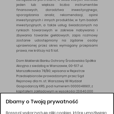
jeden lub większa liczba instrumentów
finansowych, doradztwa inwestycyjnego,
sporządzania analiz, rekomendacji, opinii
inwestycyjnych i innych produktów, w tym badań
inwestycyjnych, a także usług świadczonych na
rynkach towarowych w zakresie nabywania i
zbywania towarów giełdowych, zapis rozmowy
zostanie udostępniony na żądanie osoby
uprawnionej przez okres wymagany przepisami
prawa, nie krótszy niż 5 lat.
Dom Maklerski Banku Ochrony Środowiska Spółka
Akcyjna z siedzibą w Warszawie, 00-517 ul.
Marszałkowska 78/80, wpisana w Rejestrze
Przedsiębiorców prowadzonym przez Sąd
Rejonowy dla m. st. Warszawy XII Wydział
Gospodarczy KRS, pod numerem 0000048901, z
kapitałem zakładowym w wysokości 23.640.000
złotych, wpłaconym w całości, NIP 526-10-26-828.
Dbamy o Twoją prywatność
DM BOŚ działa na podstawie zezwolenia KNF z dnia
18.08.94 r.
Bossa.pl wykorzystuje pliki cookies, które umożliwiają