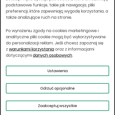
Wszelkie informacje na niniejszej stronie w tym
podstawowe funkcje, takie jak nawigacja, pliki
informacje o produktach inwestycyjnych nie są
preferencji, które zapewniają wygodę korzystania, a
kierowane do osób mających miejsce
także analizujące ruch na stronie.
zamieszkania lub pobytu w Stanach
Zjednoczonych Ameryki, Australii, Kanadzie lub
Japonii, ani w dowolnej innej jurysdykcji, w której
Po wyrażeniu zgody na cookies marketingowe i
taki materiał byłby sprzeczny z prawem lub w
analityczne pliki cookie mogą być wykorzystywane
których zgodne z prawem nabycie produktów
do personalizacji reklam. Jeśli chcesz zapoznaj się
inwestycyjnych nie jest możliwe lub w której nie
z
warunkami korzystania
oraz z informacjami
jest możliwe złożenie oferty. Prawa obowiązujące
w danej jurysdykcji określają, czy jest możliwe
dotyczącymi
danych osobowych
.
nabycie poszczególnych produktów
inwestycyjnych w danej jurysdykcji.
Ustawienia
Copyright © 2026 BOŚ | BOSSA.PL
Odrzuć opcjonalne
Warunki korzystania
Dane osobowe
Bezpieczeństwo
Ustawienia plików cookies
Zaakceptuj wszystkie
Obserwowane