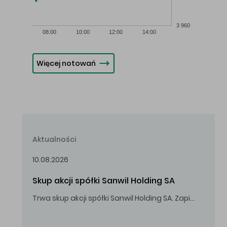
3 960
08:00
10:00
12:00
14:00
Więcej notowań
Aktualności
10.08.2026
Skup akcji spółki Sanwil Holding SA
Trwa skup akcji spółki Sanwil Holding SA. Zapisy do 18.08.2026 r. do godz. 16.00.
Oferowana cena zakupu Akcji – 2,00 zł za jedną Akcję.