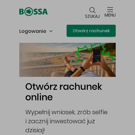
Przejdź do głównej treści
MENU
SZUKAJ
Logowanie
Otwórz rachunek
Główna treść
i
Otwórz rachunek
Ot
online
IKE
opę,
Wypełnij wniosek, zrób selfie
I za
i zacznij inwestować już
swoj
ckie
dzisiaj!
Użyj