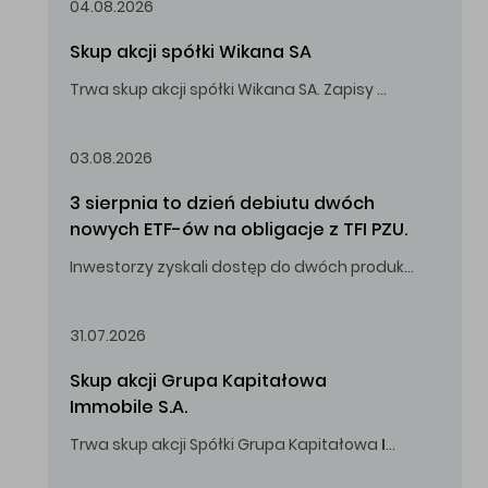
04.08.2026
Skup akcji spółki Wikana SA
Trwa skup akcji spółki Wikana SA. Zapisy do 14.08.2026 r. do godz. 16.00.
Oferowana cena zakupu Akcji – 10,00 zł za jedną Akcję.
03.08.2026
3 sierpnia to dzień debiutu dwóch 
nowych ETF-ów na obligacje z TFI PZU.
Inwestorzy zyskali dostęp do dwóch produktów umożliwiających inwestowanie w obligacje skarbowe.
31.07.2026
Skup akcji Grupa Kapitałowa 
Immobile S.A.
Trwa skup akcji Spółki Grupa Kapitałowa
Immobile
S.A
Oferowana cena zakupu Akcji -
5,00
zł za jedną Akcję.