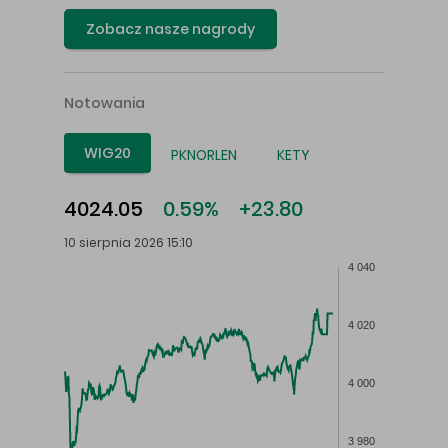
Zobacz nasze nagrody
Notowania
WIG20
PKNORLEN
KETY
4024.05
0.59%
+23.80
10 sierpnia 2026 15:10
4 040
4 020
4 000
3 980