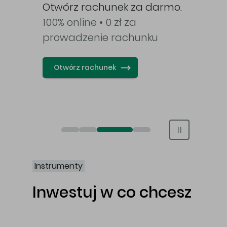
Otwórz rachunek za darmo.
na o
i.
100% online • 0 zł za
opo
k.
prowadzenie rachunku
ETF b
pro
Otwórz rachunek
Ot
Obligacje Best S.A.
Świat bez swap i prowizji
Otwórz rachunek maklerski online
Otwórz konto IKE/IKZE
Instrumenty
Inwestuj w co chcesz