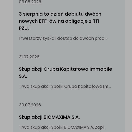
03.08.2026
3 sierpnia to dzień debiutu dwóch 
nowych ETF-ów na obligacje z TFI 
PZU.
Inwestorzy zyskali dostęp do dwóch produktów umożliwiających inwestowanie w obligacje skarbowe.
31.07.2026
Skup akcji Grupa Kapitałowa Immobile 
S.A.
Trwa skup akcji Spółki Grupa Kapitałowa
Immobile
S.A
Oferowana cena zakupu Akcji -
5,00
zł za jedną Akcję.
30.07.2026
Skup akcji BIOMAXIMA S.A.
Trwa skup akcji Spółki BIOMAXIMA S.A. Zapisy do 4 sierpnia 2026 r. do godz. 16.00.