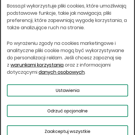
Bossa.pl wykorzystuje pliki cookies, które umożliwiają
Wszelkie informacje na niniejszej stronie w tym
podstawowe funkcje, takie jak nawigacja, pliki
informacje o produktach inwestycyjnych nie są
preferencji, które zapewniają wygodę korzystania, a
kierowane do osób mających miejsce
także analizujące ruch na stronie.
zamieszkania lub pobytu w Stanach
Zjednoczonych Ameryki, Australii, Kanadzie lub
Japonii, ani w dowolnej innej jurysdykcji, w której
Po wyrażeniu zgody na cookies marketingowe i
taki materiał byłby sprzeczny z prawem lub w
analityczne pliki cookie mogą być wykorzystywane
których zgodne z prawem nabycie produktów
do personalizacji reklam. Jeśli chcesz zapoznaj się
inwestycyjnych nie jest możliwe lub w której nie
z
warunkami korzystania
oraz z informacjami
jest możliwe złożenie oferty. Prawa obowiązujące
w danej jurysdykcji określają, czy jest możliwe
dotyczącymi
danych osobowych
.
nabycie poszczególnych produktów
inwestycyjnych w danej jurysdykcji.
Ustawienia
Copyright © 2026 BOŚ | BOSSA.PL
Odrzuć opcjonalne
Warunki korzystania
Dane osobowe
Bezpieczeństwo
Ustawienia plików cookies
Zaakceptuj wszystkie