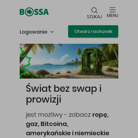
Przejdź do głównej treści
MENU
SZUKAJ
Logowanie
Otwórz rachunek
Główna treść
Świat bez swap i
prowizji
jest możliwy - zobacz
ropę,
gaz, Bitcoina,
cej
amerykańskie i niemieckie