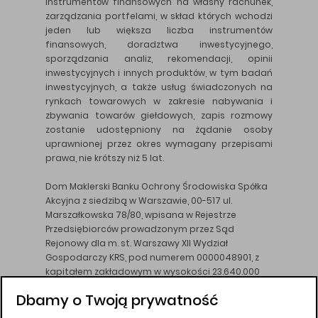
instrumentów finansowych na własny rachunek,
zarządzania portfelami, w skład których wchodzi
jeden lub większa liczba instrumentów
finansowych, doradztwa inwestycyjnego,
sporządzania analiz, rekomendacji, opinii
inwestycyjnych i innych produktów, w tym badań
inwestycyjnych, a także usług świadczonych na
rynkach towarowych w zakresie nabywania i
zbywania towarów giełdowych, zapis rozmowy
zostanie udostępniony na żądanie osoby
uprawnionej przez okres wymagany przepisami
prawa, nie krótszy niż 5 lat.
Dom Maklerski Banku Ochrony Środowiska Spółka
Akcyjna z siedzibą w Warszawie, 00-517 ul.
Marszałkowska 78/80, wpisana w Rejestrze
Przedsiębiorców prowadzonym przez Sąd
Rejonowy dla m. st. Warszawy XII Wydział
Gospodarczy KRS, pod numerem 0000048901, z
kapitałem zakładowym w wysokości 23.640.000
złotych, wpłaconym w całości, NIP 526-10-26-828.
Dbamy o Twoją prywatność
DM BOŚ działa na podstawie zezwolenia KNF z dnia
18.08.94 r.