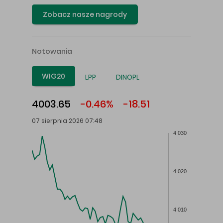
Zobacz nasze nagrody
Notowania
WIG20
LPP
DINOPL
4003.65
-0.46%
-18.51
07 sierpnia 2026 07:48
4 030
4 020
4 010