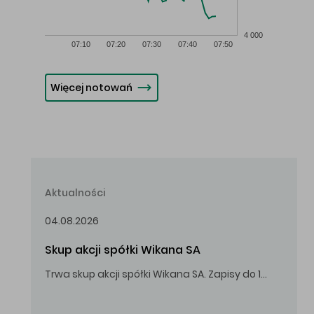
4 000
07:10
07:20
07:30
07:40
07:50
Więcej notowań
Aktualności
04.08.2026
Skup akcji spółki Wikana SA
Trwa skup akcji spółki Wikana SA. Zapisy do 14.08.2026 r. do godz. 16.00.
Oferowana cena zakupu Akcji – 10,00 zł za jedną Akcję.