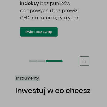
awy
indeksy
bez punktów
swapowych i bez prowizji.
CFD na futures, ty i rynek.
Świat bez swap
Otwórz rachunek maklerski online
Otwórz konto IKE/IKZE
Świat bez swap i prowizji
Instrumenty
Inwestuj w co chcesz