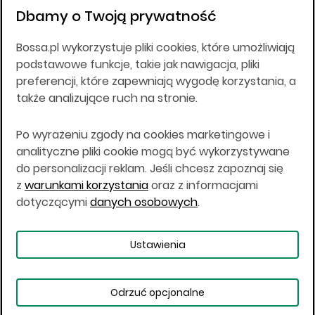
złotych, wpłaconym w całości, NIP 526-10-26-828.
Dbamy o Twoją prywatność
DM BOŚ działa na podstawie zezwolenia KNF z dnia
18.08.94 r.
Bossa.pl wykorzystuje pliki cookies, które umożliwiają
Wszelkie informacje na niniejszej stronie w tym
podstawowe funkcje, takie jak nawigacja, pliki
informacje o produktach inwestycyjnych nie są
preferencji, które zapewniają wygodę korzystania, a
kierowane do osób mających miejsce
także analizujące ruch na stronie.
zamieszkania lub pobytu w Stanach
Zjednoczonych Ameryki, Australii, Kanadzie lub
Japonii, ani w dowolnej innej jurysdykcji, w której
Po wyrażeniu zgody na cookies marketingowe i
taki materiał byłby sprzeczny z prawem lub w
analityczne pliki cookie mogą być wykorzystywane
których zgodne z prawem nabycie produktów
do personalizacji reklam. Jeśli chcesz zapoznaj się
inwestycyjnych nie jest możliwe lub w której nie
z
warunkami korzystania
oraz z informacjami
jest możliwe złożenie oferty. Prawa obowiązujące
w danej jurysdykcji określają, czy jest możliwe
dotyczącymi
danych osobowych
.
nabycie poszczególnych produktów
inwestycyjnych w danej jurysdykcji.
Ustawienia
Copyright © 2026 BOŚ | BOSSA.PL
Odrzuć opcjonalne
Warunki korzystania
Dane osobowe
Bezpieczeństwo
Ustawienia plików cookies