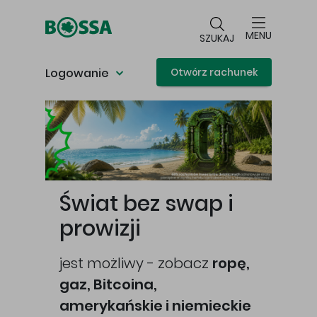
Przejdź do głównej treści
MENU
SZUKAJ
Logowanie
Otwórz rachunek
Główna treść
Świat bez swap i
prowizji
jest możliwy - zobacz
ropę,
gaz, Bitcoina,
cej
amerykańskie i niemieckie