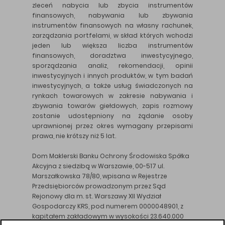
zleceń nabycia lub zbycia instrumentów
finansowych, nabywania lub zbywania
instrumentów finansowych na własny rachunek,
zarządzania portfelami, w skład których wchodzi
jeden lub większa liczba instrumentów
finansowych, doradztwa inwestycyjnego,
sporządzania analiz, rekomendacji, opinii
inwestycyjnych i innych produktów, w tym badań
inwestycyjnych, a także usług świadczonych na
rynkach towarowych w zakresie nabywania i
zbywania towarów giełdowych, zapis rozmowy
zostanie udostępniony na żądanie osoby
uprawnionej przez okres wymagany przepisami
prawa, nie krótszy niż 5 lat.
Dom Maklerski Banku Ochrony Środowiska Spółka
Akcyjna z siedzibą w Warszawie, 00-517 ul.
Marszałkowska 78/80, wpisana w Rejestrze
Przedsiębiorców prowadzonym przez Sąd
Rejonowy dla m. st. Warszawy XII Wydział
Gospodarczy KRS, pod numerem 0000048901, z
kapitałem zakładowym w wysokości 23.640.000