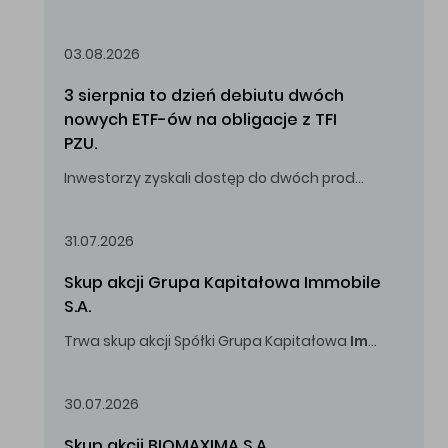
Oferowana cena zakupu Akcji – 10,00 zł za jedną Akcję.
03.08.2026
3 sierpnia to dzień debiutu dwóch 
nowych ETF-ów na obligacje z TFI 
PZU.
Inwestorzy zyskali dostęp do dwóch produktów umożliwiających inwestowanie w obligacje skarbowe.
31.07.2026
Skup akcji Grupa Kapitałowa Immobile 
S.A.
Trwa skup akcji Spółki Grupa Kapitałowa
Immobile
S.A
Oferowana cena zakupu Akcji -
5,00
zł za jedną Akcję.
30.07.2026
Skup akcji BIOMAXIMA S.A.