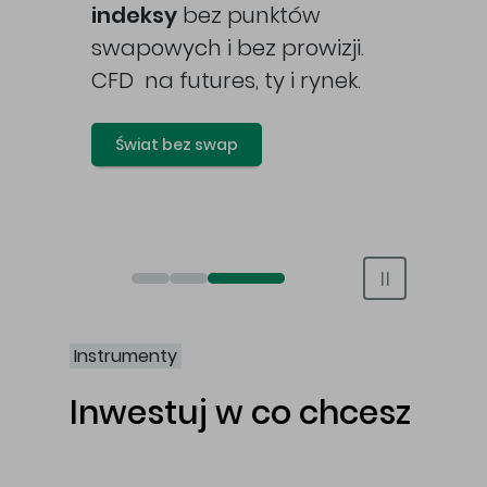
awy
indeksy
bez punktów
swapowych i bez prowizji.
CFD na futures, ty i rynek.
Świat bez swap
Otwórz rachunek maklerski online
Otwórz konto IKE/IKZE
Świat bez swap i prowizji
Instrumenty
Inwestuj w co chcesz