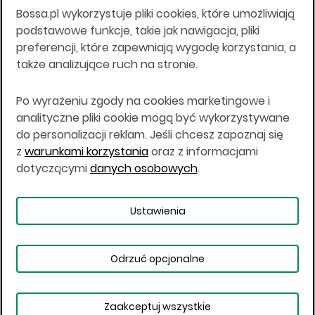
Bossa.pl wykorzystuje pliki cookies, które umożliwiają
Wszelkie informacje na niniejszej stronie w tym
podstawowe funkcje, takie jak nawigacja, pliki
informacje o produktach inwestycyjnych nie są
preferencji, które zapewniają wygodę korzystania, a
kierowane do osób mających miejsce
także analizujące ruch na stronie.
zamieszkania lub pobytu w Stanach
Zjednoczonych Ameryki, Australii, Kanadzie lub
Japonii, ani w dowolnej innej jurysdykcji, w której
Po wyrażeniu zgody na cookies marketingowe i
taki materiał byłby sprzeczny z prawem lub w
analityczne pliki cookie mogą być wykorzystywane
których zgodne z prawem nabycie produktów
do personalizacji reklam. Jeśli chcesz zapoznaj się
inwestycyjnych nie jest możliwe lub w której nie
z
warunkami korzystania
oraz z informacjami
jest możliwe złożenie oferty. Prawa obowiązujące
w danej jurysdykcji określają, czy jest możliwe
dotyczącymi
danych osobowych
.
nabycie poszczególnych produktów
inwestycyjnych w danej jurysdykcji.
Ustawienia
Copyright © 2026 BOŚ | BOSSA.PL
Odrzuć opcjonalne
Warunki korzystania
Dane osobowe
Bezpieczeństwo
Ustawienia plików cookies
Zaakceptuj wszystkie