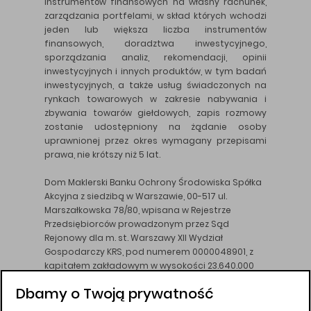
instrumentów finansowych na własny rachunek,
zarządzania portfelami, w skład których wchodzi
jeden lub większa liczba instrumentów
finansowych, doradztwa inwestycyjnego,
sporządzania analiz, rekomendacji, opinii
inwestycyjnych i innych produktów, w tym badań
inwestycyjnych, a także usług świadczonych na
rynkach towarowych w zakresie nabywania i
zbywania towarów giełdowych, zapis rozmowy
zostanie udostępniony na żądanie osoby
uprawnionej przez okres wymagany przepisami
prawa, nie krótszy niż 5 lat.
Dom Maklerski Banku Ochrony Środowiska Spółka
Akcyjna z siedzibą w Warszawie, 00-517 ul.
Marszałkowska 78/80, wpisana w Rejestrze
Przedsiębiorców prowadzonym przez Sąd
Rejonowy dla m. st. Warszawy XII Wydział
Gospodarczy KRS, pod numerem 0000048901, z
kapitałem zakładowym w wysokości 23.640.000
złotych, wpłaconym w całości, NIP 526-10-26-828.
Dbamy o Twoją prywatność
DM BOŚ działa na podstawie zezwolenia KNF z dnia
18.08.94 r.