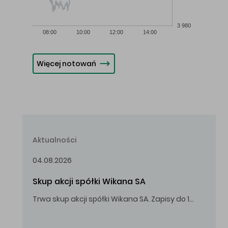
3 980
08:00
10:00
12:00
14:00
Więcej notowań
Aktualności
04.08.2026
Skup akcji spółki Wikana SA
Trwa skup akcji spółki Wikana SA. Zapisy do 14.08.2026 r. do godz. 16.00.
Oferowana cena zakupu Akcji – 10,00 zł za jedną Akcję.