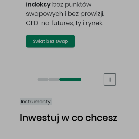
awy
indeksy
bez punktów
swapowych i bez prowizji.
CFD na futures, ty i rynek.
Świat bez swap
Otwórz rachunek maklerski online
Otwórz konto IKE/IKZE
Świat bez swap i prowizji
Instrumenty
Inwestuj w co chcesz