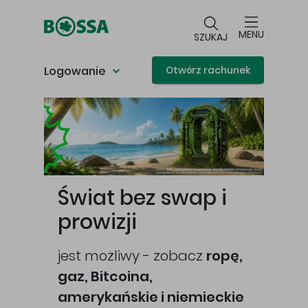
Przejdź do głównej treści
MENU
SZUKAJ
Logowanie
Otwórz rachunek
Główna treść
Świat bez swap i
prowizji
jest możliwy - zobacz
ropę,
gaz, Bitcoina,
cej
amerykańskie i niemieckie