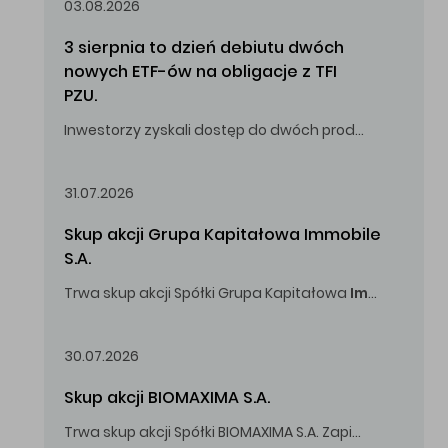
03.08.2026
3 sierpnia to dzień debiutu dwóch 
nowych ETF-ów na obligacje z TFI 
PZU.
Inwestorzy zyskali dostęp do dwóch produktów umożliwiających inwestowanie w obligacje skarbowe.
31.07.2026
Skup akcji Grupa Kapitałowa Immobile 
S.A.
Trwa skup akcji Spółki Grupa Kapitałowa
Immobile
S.A
Oferowana cena zakupu Akcji -
5,00
zł za jedną Akcję.
30.07.2026
Skup akcji BIOMAXIMA S.A.
Trwa skup akcji Spółki BIOMAXIMA S.A. Zapisy do 4 sierpnia 2026 r. do godz. 16.00.