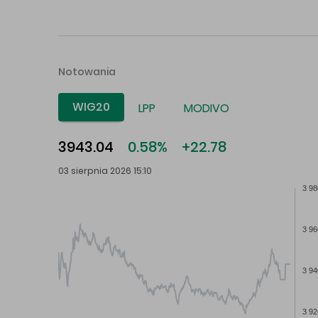
Notowania
WIG20
LPP
MODIVO
3943.04
0.58%
+22.78
03 sierpnia 2026 15:10
3 98
3 96
3 94
3 92