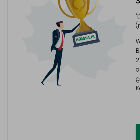
S
"
(
W
B
2
o
g
K