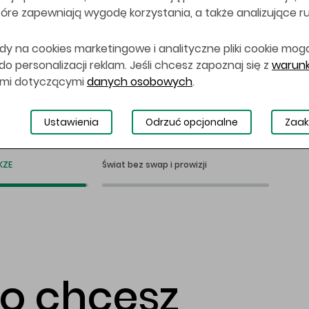
 które zapewniają wygodę korzystania, a także analizujące r
dy na cookies marketingowe i analityczne pliki cookie mog
 personalizacji reklam. Jeśli chcesz zapoznaj się z
warunk
ami dotyczącymi
danych osobowych
.
Ustawienia
Odrzuć opcjonalne
Zaak
KZE
Świat bez swap i prowizji
co chcesz