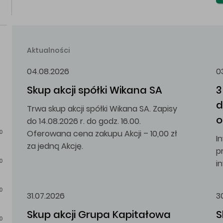
Aktualności
04.08.2026
0
Skup akcji spółki Wikana SA
3
d
Trwa skup akcji spółki Wikana SA. Zapisy
o
do 14.08.2026 r. do godz. 16.00.
Oferowana cena zakupu Akcji – 10,00 zł
0
I
za jedną Akcję.
p
i
0
0
31.07.2026
3
Skup akcji Grupa Kapitałowa 
S
0