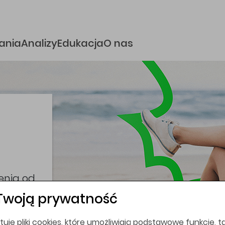
e
ania
Analizy
Edukacja
O nas
i
coina,
bez
Twoją prywatność
tuje pliki cookies, które umożliwiają podstawowe funkcje, ta