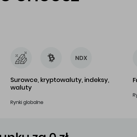
…
…
Surowce, kryptowaluty, indeksy,
F
waluty
R
Rynki globalne