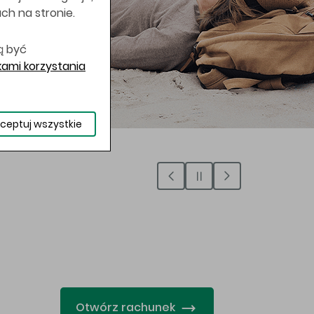
uch na stronie.
ą być
ami korzystania
ceptuj wszystkie
…
Otwórz rachunek