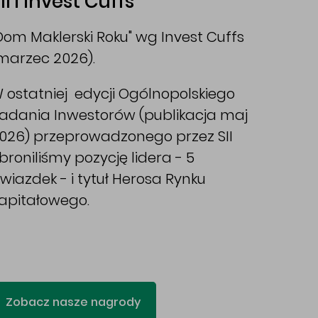
II i Invest Cuffs
Dom Maklerski Roku" wg Invest Cuffs
marzec 2026).
 ostatniej edycji Ogólnopolskiego
adania Inwestorów (publikacja maj
026) przeprowadzonego przez SII
broniliśmy pozycję lidera - 5
wiazdek - i tytuł Herosa Rynku
apitałowego.
Zobacz nasze nagrody