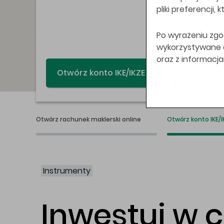
pliki preferencji,
Po wyrażeniu zgo
wykorzystywane do
oraz z informacj
Świat bez swap
Otwórz rachunek maklerski online
Otwórz konto IKE/I
Instrumenty
Inwestuj w 