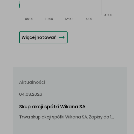
3 960
08:00
10:00
12:00
14:00
Więcej notowań
Aktualności
04.08.2026
Skup akcji spółki Wikana SA
Trwa skup akcji spółki Wikana SA. Zapisy do 14.08.2026 r. do godz. 16.00.
Oferowana cena zakupu Akcji – 10,00 zł za jedną Akcję.