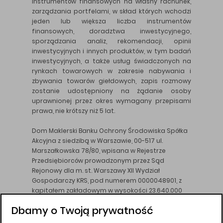
instrumentów finansowych na własny rachunek,
zarządzania portfelami, w skład których wchodzi
jeden lub większa liczba instrumentów
finansowych, doradztwa inwestycyjnego,
sporządzania analiz, rekomendacji, opinii
inwestycyjnych i innych produktów, w tym badań
inwestycyjnych, a także usług świadczonych na
rynkach towarowych w zakresie nabywania i
zbywania towarów giełdowych, zapis rozmowy
zostanie udostępniony na żądanie osoby
uprawnionej przez okres wymagany przepisami
prawa, nie krótszy niż 5 lat.
Dom Maklerski Banku Ochrony Środowiska Spółka
Akcyjna z siedzibą w Warszawie, 00-517 ul.
Marszałkowska 78/80, wpisana w Rejestrze
Przedsiębiorców prowadzonym przez Sąd
Rejonowy dla m. st. Warszawy XII Wydział
Gospodarczy KRS, pod numerem 0000048901, z
kapitałem zakładowym w wysokości 23.640.000
złotych, wpłaconym w całości, NIP 526-10-26-828.
Dbamy o Twoją prywatność
DM BOŚ działa na podstawie zezwolenia KNF z dnia
18.08.94 r.