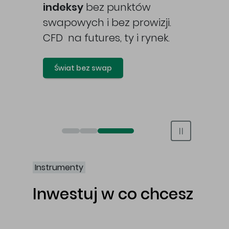
awy
indeksy
bez punktów
swapowych i bez prowizji.
CFD na futures, ty i rynek.
Świat bez swap
Otwórz rachunek maklerski online
Otwórz konto IKE/IKZE
Świat bez swap i prowizji
Instrumenty
Inwestuj w co chcesz