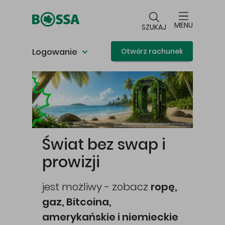
Przejdź do głównej treści
MENU
SZUKAJ
Logowanie
Otwórz rachunek
Główna treść
Świat bez swap i
prowizji
jest możliwy - zobacz
ropę,
gaz, Bitcoina,
cej
amerykańskie i niemieckie