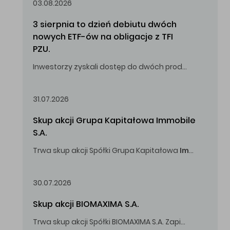
03.08.2026
3 sierpnia to dzień debiutu dwóch 
nowych ETF-ów na obligacje z TFI 
PZU.
Inwestorzy zyskali dostęp do dwóch produktów umożliwiających inwestowanie w obligacje skarbowe.
31.07.2026
Skup akcji Grupa Kapitałowa Immobile 
S.A.
Trwa skup akcji Spółki Grupa Kapitałowa
Immobile
S.A
Oferowana cena zakupu Akcji -
5,00
zł za jedną Akcję.
30.07.2026
Skup akcji BIOMAXIMA S.A.
Trwa skup akcji Spółki BIOMAXIMA S.A. Zapisy do 4 sierpnia 2026 r. do godz. 16.00.