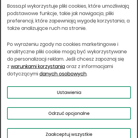
Bossa.pl wykorzystuje pliki cookies, które umożliwiają
Wszelkie informacje na niniejszej stronie w tym
podstawowe funkcje, takie jak nawigacja, pliki
informacje o produktach inwestycyjnych nie są
preferencji, które zapewniają wygodę korzystania, a
kierowane do osób mających miejsce
także analizujące ruch na stronie.
zamieszkania lub pobytu w Stanach
Zjednoczonych Ameryki, Australii, Kanadzie lub
Japonii, ani w dowolnej innej jurysdykcji, w której
Po wyrażeniu zgody na cookies marketingowe i
taki materiał byłby sprzeczny z prawem lub w
analityczne pliki cookie mogą być wykorzystywane
których zgodne z prawem nabycie produktów
do personalizacji reklam. Jeśli chcesz zapoznaj się
inwestycyjnych nie jest możliwe lub w której nie
z
warunkami korzystania
oraz z informacjami
jest możliwe złożenie oferty. Prawa obowiązujące
w danej jurysdykcji określają, czy jest możliwe
dotyczącymi
danych osobowych
.
nabycie poszczególnych produktów
inwestycyjnych w danej jurysdykcji.
Ustawienia
Copyright © 2026 BOŚ | BOSSA.PL
Odrzuć opcjonalne
Warunki korzystania
Dane osobowe
Bezpieczeństwo
Ustawienia plików cookies
Zaakceptuj wszystkie