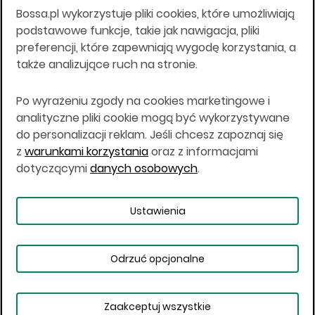
Bossa.pl wykorzystuje pliki cookies, które umożliwiają
Wszelkie informacje na niniejszej stronie w tym
podstawowe funkcje, takie jak nawigacja, pliki
informacje o produktach inwestycyjnych nie są
preferencji, które zapewniają wygodę korzystania, a
kierowane do osób mających miejsce
także analizujące ruch na stronie.
zamieszkania lub pobytu w Stanach
Zjednoczonych Ameryki, Australii, Kanadzie lub
Japonii, ani w dowolnej innej jurysdykcji, w której
Po wyrażeniu zgody na cookies marketingowe i
taki materiał byłby sprzeczny z prawem lub w
analityczne pliki cookie mogą być wykorzystywane
których zgodne z prawem nabycie produktów
do personalizacji reklam. Jeśli chcesz zapoznaj się
inwestycyjnych nie jest możliwe lub w której nie
z
warunkami korzystania
oraz z informacjami
jest możliwe złożenie oferty. Prawa obowiązujące
w danej jurysdykcji określają, czy jest możliwe
dotyczącymi
danych osobowych
.
nabycie poszczególnych produktów
inwestycyjnych w danej jurysdykcji.
Ustawienia
Copyright © 2026 BOŚ | BOSSA.PL
Odrzuć opcjonalne
Warunki korzystania
Dane osobowe
Bezpieczeństwo
Ustawienia plików cookies
Zaakceptuj wszystkie