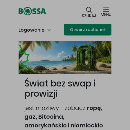
Przejdź do głównej treści
MENU
SZUKAJ
Logowanie
Otwórz rachunek
Główna treść
Świat bez swap i
prowizji
jest możliwy - zobacz
ropę,
gaz, Bitcoina,
cej
amerykańskie i niemieckie