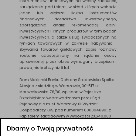
instrumentów finansowych na własny rachunek,
zarządzania portfelami, w skład których wchodzi
jeden lub większa liczba instrumentów
finansowych, doradztwa inwestycyjnego,
sporządzania analiz, rekomendacji, opinii
inwestycyjnych i innych produktów, w tym badań
inwestycyjnych, a także usług świadczonych na
rynkach towarowych w zakresie nabywania i
zbywania towarów giełdowych, zapis rozmowy
zostanie udostępniony na żądanie osoby
uprawnionej przez okres wymagany przepisami
prawa, nie krótszy niż 5 lat.
Dom Maklerski Banku Ochrony Środowiska Spółka
Akcyjna z siedzibą w Warszawie, 00-517 ul.
Marszałkowska 78/80, wpisana w Rejestrze
Przedsiębiorców prowadzonym przez Sąd
Rejonowy dla m. st. Warszawy XII Wydział
Gospodarczy KRS, pod numerem 0000048901, z
kapitałem zakładowym w wysokości 23.640.000
złotych, wpłaconym w całości, NIP 526-10-26-828.
Dbamy o Twoją prywatność
DM BOŚ działa na podstawie zezwolenia KNF z dnia
18.08.94 r.