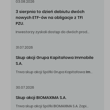
03.08.2026
3 sierpnia to dzień debiutu dwóch 
nowych ETF-ów na obligacje z TFI 
PZU.
Inwestorzy zyskali dostęp do dwóch produktów umożliwiających inwestowanie w obligacje skarbowe.
31.07.2026
Skup akcji Grupa Kapitałowa Immobile 
S.A.
Trwa skup akcji Spółki Grupa Kapitałowa
Immobile
S.A
Oferowana cena zakupu Akcji -
5,00
zł za jedną Akcję.
30.07.2026
Skup akcji BIOMAXIMA S.A.
Trwa skup akcji Spółki BIOMAXIMA S.A. Zapisy do 4 sierpnia 2026 r. do godz. 16.00.