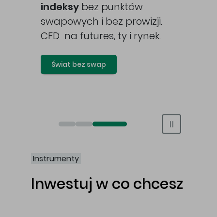
awy
indeksy
bez punktów
swapowych i bez prowizji.
CFD na futures, ty i rynek.
Świat bez swap
Otwórz rachunek maklerski online
Otwórz konto IKE/IKZE
Świat bez swap i prowizji
Instrumenty
Inwestuj w co chcesz