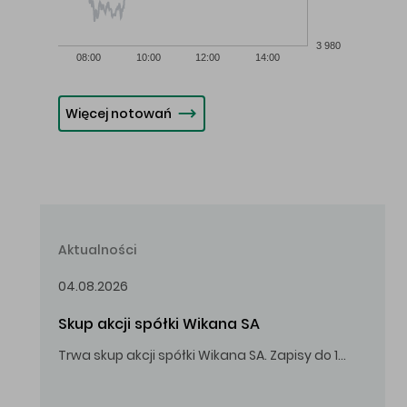
3 980
08:00
10:00
12:00
14:00
Więcej notowań
Aktualności
04.08.2026
Skup akcji spółki Wikana SA
Trwa skup akcji spółki Wikana SA. Zapisy do 14.08.2026 r. do godz. 16.00.
Oferowana cena zakupu Akcji – 10,00 zł za jedną Akcję.