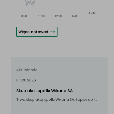
3 980
08:00
10:00
12:00
14:00
Więcej notowań
Aktualności
04.08.2026
Skup akcji spółki Wikana SA
Trwa skup akcji spółki Wikana SA. Zapisy do 14.08.2026 r. do godz. 16.00.
Oferowana cena zakupu Akcji – 10,00 zł za jedną Akcję.