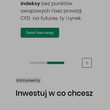
awy
indeksy
bez punktów
swapowych i bez prowizji.
CFD na futures, ty i rynek.
Świat bez swap
Otwórz rachunek maklerski online
Otwórz konto IKE/IKZE
Świat bez swap i prowizji
Instrumenty
Inwestuj w co chcesz