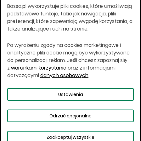
Bossa.pl wykorzystuje pliki cookies, które umożliwiają
Wszelkie informacje na niniejszej stronie w tym
podstawowe funkcje, takie jak nawigacja, pliki
informacje o produktach inwestycyjnych nie są
preferencji, które zapewniają wygodę korzystania, a
kierowane do osób mających miejsce
także analizujące ruch na stronie.
zamieszkania lub pobytu w Stanach
Zjednoczonych Ameryki, Australii, Kanadzie lub
Japonii, ani w dowolnej innej jurysdykcji, w której
Po wyrażeniu zgody na cookies marketingowe i
taki materiał byłby sprzeczny z prawem lub w
analityczne pliki cookie mogą być wykorzystywane
których zgodne z prawem nabycie produktów
do personalizacji reklam. Jeśli chcesz zapoznaj się
inwestycyjnych nie jest możliwe lub w której nie
z
warunkami korzystania
oraz z informacjami
jest możliwe złożenie oferty. Prawa obowiązujące
w danej jurysdykcji określają, czy jest możliwe
dotyczącymi
danych osobowych
.
nabycie poszczególnych produktów
inwestycyjnych w danej jurysdykcji.
Ustawienia
Copyright © 2026 BOŚ | BOSSA.PL
Odrzuć opcjonalne
Warunki korzystania
Dane osobowe
Bezpieczeństwo
Ustawienia plików cookies
Zaakceptuj wszystkie