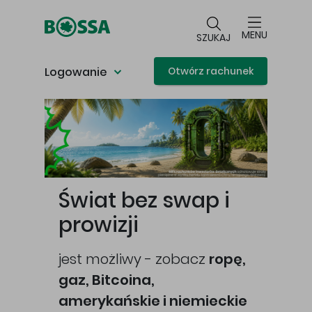
Przejdź do głównej treści
MENU
SZUKAJ
Logowanie
Otwórz rachunek
Główna treść
Świat bez swap i
prowizji
jest możliwy - zobacz
ropę,
gaz, Bitcoina,
cej
amerykańskie i niemieckie