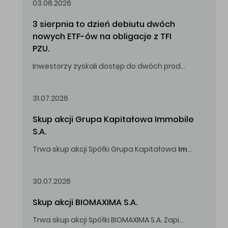
03.08.2026
3 sierpnia to dzień debiutu dwóch 
nowych ETF-ów na obligacje z TFI 
PZU.
Inwestorzy zyskali dostęp do dwóch produktów umożliwiających inwestowanie w obligacje skarbowe.
31.07.2026
Skup akcji Grupa Kapitałowa Immobile 
S.A.
Trwa skup akcji Spółki Grupa Kapitałowa
Immobile
S.A
Oferowana cena zakupu Akcji -
5,00
zł za jedną Akcję.
30.07.2026
Skup akcji BIOMAXIMA S.A.
Trwa skup akcji Spółki BIOMAXIMA S.A. Zapisy do 4 sierpnia 2026 r. do godz. 16.00.