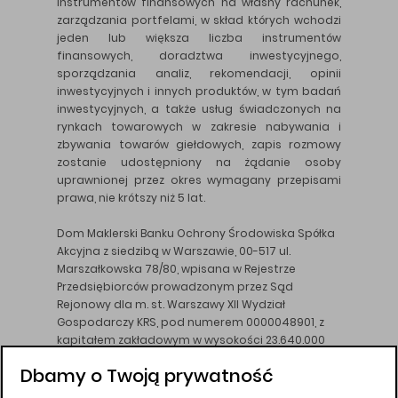
instrumentów finansowych na własny rachunek,
zarządzania portfelami, w skład których wchodzi
jeden lub większa liczba instrumentów
finansowych, doradztwa inwestycyjnego,
sporządzania analiz, rekomendacji, opinii
inwestycyjnych i innych produktów, w tym badań
inwestycyjnych, a także usług świadczonych na
rynkach towarowych w zakresie nabywania i
zbywania towarów giełdowych, zapis rozmowy
zostanie udostępniony na żądanie osoby
uprawnionej przez okres wymagany przepisami
prawa, nie krótszy niż 5 lat.
Dom Maklerski Banku Ochrony Środowiska Spółka
Akcyjna z siedzibą w Warszawie, 00-517 ul.
Marszałkowska 78/80, wpisana w Rejestrze
Przedsiębiorców prowadzonym przez Sąd
Rejonowy dla m. st. Warszawy XII Wydział
Gospodarczy KRS, pod numerem 0000048901, z
kapitałem zakładowym w wysokości 23.640.000
złotych, wpłaconym w całości, NIP 526-10-26-828.
Dbamy o Twoją prywatność
DM BOŚ działa na podstawie zezwolenia KNF z dnia
18.08.94 r.