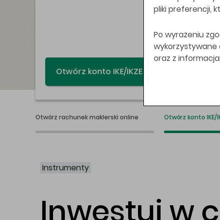
pliki preferencji,
Po wyrażeniu zgo
wykorzystywane do
oraz z informacj
Świat bez swap
Otwórz rachunek maklerski online
Otwórz konto IKE/I
Instrumenty
Inwestuj w 