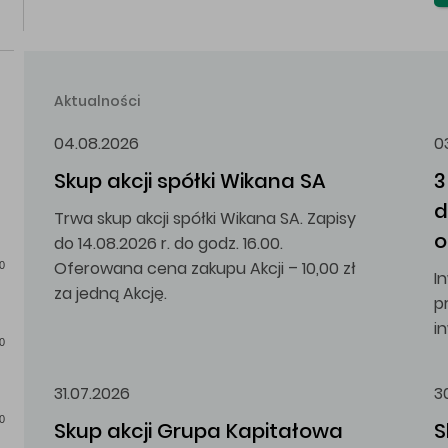
Aktualności
04.08.2026
0
Skup akcji spółki Wikana SA
3
d
Trwa skup akcji spółki Wikana SA. Zapisy
o
do 14.08.2026 r. do godz. 16.00.
Oferowana cena zakupu Akcji – 10,00 zł
0
I
za jedną Akcję.
p
i
0
31.07.2026
3
0
Skup akcji Grupa Kapitałowa 
S