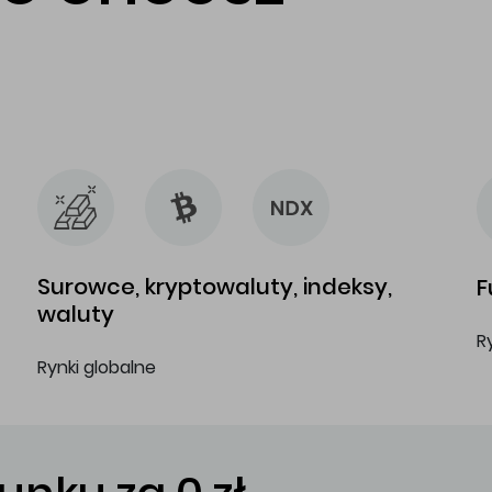
…
…
Surowce, kryptowaluty, indeksy,
F
waluty
R
Rynki globalne