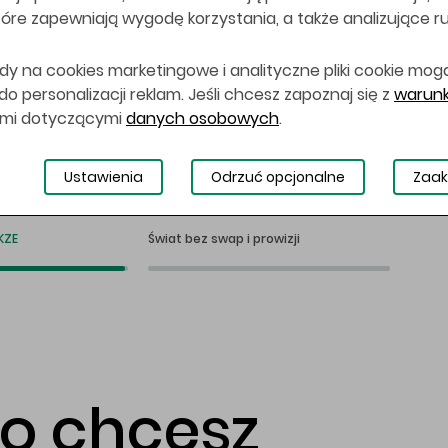
 które zapewniają wygodę korzystania, a także analizujące r
dy na cookies marketingowe i analityczne pliki cookie mog
 personalizacji reklam. Jeśli chcesz zapoznaj się z
warunk
ami dotyczącymi
danych osobowych
.
Ustawienia
Odrzuć opcjonalne
Zaak
KZE
Świat bez swap i prowizji
co chcesz