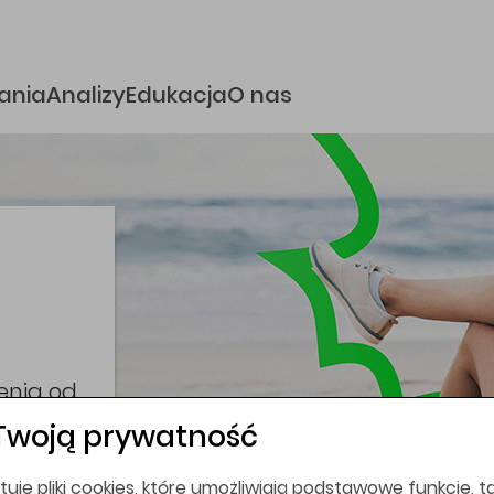
e
ania
Analizy
Edukacja
O nas
i
coina,
bez
Twoją prywatność
tuje pliki cookies, które umożliwiają podstawowe funkcje, ta