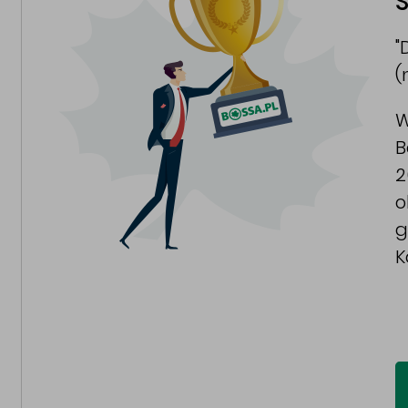
S
"
(
W
B
2
o
g
K