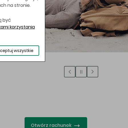
uch na stronie.
ą być
ami korzystania
ceptuj wszystkie
…
Otwórz rachunek