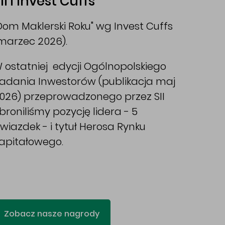
II i Invest Cuffs
Dom Maklerski Roku" wg Invest Cuffs
marzec 2026).
 ostatniej edycji Ogólnopolskiego
adania Inwestorów (publikacja maj
026) przeprowadzonego przez SII
broniliśmy pozycję lidera - 5
wiazdek - i tytuł Herosa Rynku
apitałowego.
Zobacz nasze nagrody