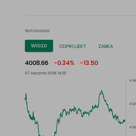
Notowania
WIG20
CDPROJEKT
ZABKA
4008.66
-0.34%
-13.50
07 sierpnia 2026 14:25
4 04
4 02
4 00