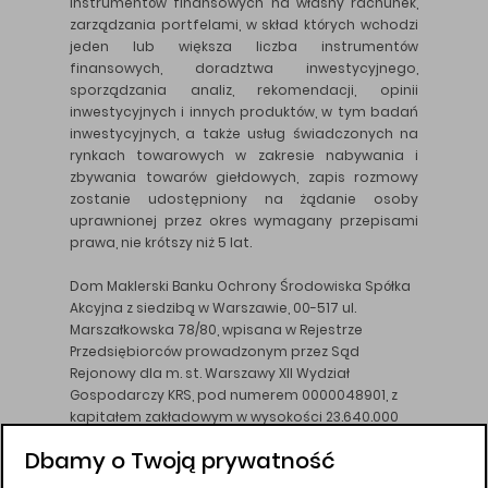
instrumentów finansowych na własny rachunek,
zarządzania portfelami, w skład których wchodzi
jeden lub większa liczba instrumentów
finansowych, doradztwa inwestycyjnego,
sporządzania analiz, rekomendacji, opinii
inwestycyjnych i innych produktów, w tym badań
inwestycyjnych, a także usług świadczonych na
rynkach towarowych w zakresie nabywania i
zbywania towarów giełdowych, zapis rozmowy
zostanie udostępniony na żądanie osoby
uprawnionej przez okres wymagany przepisami
prawa, nie krótszy niż 5 lat.
Dom Maklerski Banku Ochrony Środowiska Spółka
Akcyjna z siedzibą w Warszawie, 00-517 ul.
Marszałkowska 78/80, wpisana w Rejestrze
Przedsiębiorców prowadzonym przez Sąd
Rejonowy dla m. st. Warszawy XII Wydział
Gospodarczy KRS, pod numerem 0000048901, z
kapitałem zakładowym w wysokości 23.640.000
złotych, wpłaconym w całości, NIP 526-10-26-828.
Dbamy o Twoją prywatność
DM BOŚ działa na podstawie zezwolenia KNF z dnia
18.08.94 r.