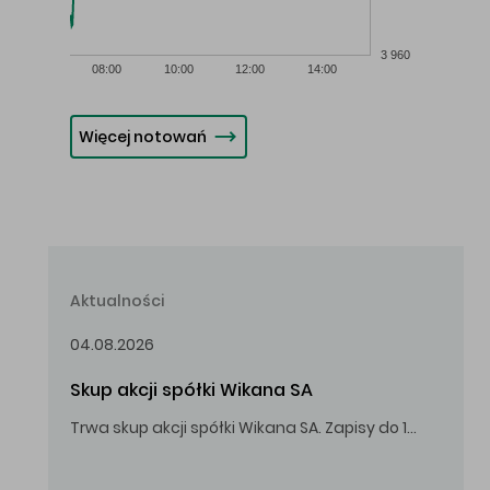
3 960
08:00
10:00
12:00
14:00
Więcej notowań
Aktualności
04.08.2026
Skup akcji spółki Wikana SA
Trwa skup akcji spółki Wikana SA. Zapisy do 14.08.2026 r. do godz. 16.00.
Oferowana cena zakupu Akcji – 10,00 zł za jedną Akcję.