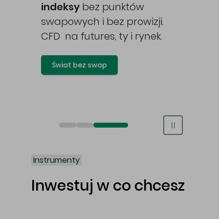
awy
indeksy
bez punktów
swapowych i bez prowizji.
CFD na futures, ty i rynek.
Świat bez swap
Otwórz rachunek maklerski online
Otwórz konto IKE/IKZE
Świat bez swap i prowizji
Instrumenty
Inwestuj w co chcesz