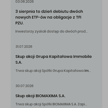
03.08.2026
3 sierpnia to dzień debiutu dwóch 
nowych ETF-ów na obligacje z TFI 
PZU.
Inwestorzy zyskali dostęp do dwóch produktów umożliwiających inwestowanie w obligacje skarbowe.
31.07.2026
Skup akcji Grupa Kapitałowa Immobile 
S.A.
Trwa skup akcji Spółki Grupa Kapitałowa
Immobile
S.A
Oferowana cena zakupu Akcji -
5,00
zł za jedną Akcję.
30.07.2026
Skup akcji BIOMAXIMA S.A.
Trwa skup akcji Spółki BIOMAXIMA S.A. Zapisy do 4 sierpnia 2026 r. do godz. 16.00.