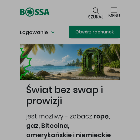
Przejdź do głównej treści
MENU
SZUKAJ
Logowanie
Otwórz rachunek
Główna treść
Świat bez swap i
prowizji
jest możliwy - zobacz
ropę,
gaz, Bitcoina,
cej
amerykańskie i niemieckie