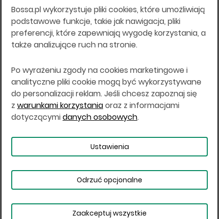
Bossa.pl wykorzystuje pliki cookies, które umożliwiają
Wszelkie informacje na niniejszej stronie w tym
podstawowe funkcje, takie jak nawigacja, pliki
informacje o produktach inwestycyjnych nie są
preferencji, które zapewniają wygodę korzystania, a
kierowane do osób mających miejsce
także analizujące ruch na stronie.
zamieszkania lub pobytu w Stanach
Zjednoczonych Ameryki, Australii, Kanadzie lub
Japonii, ani w dowolnej innej jurysdykcji, w której
Po wyrażeniu zgody na cookies marketingowe i
taki materiał byłby sprzeczny z prawem lub w
analityczne pliki cookie mogą być wykorzystywane
których zgodne z prawem nabycie produktów
do personalizacji reklam. Jeśli chcesz zapoznaj się
inwestycyjnych nie jest możliwe lub w której nie
z
warunkami korzystania
oraz z informacjami
jest możliwe złożenie oferty. Prawa obowiązujące
w danej jurysdykcji określają, czy jest możliwe
dotyczącymi
danych osobowych
.
nabycie poszczególnych produktów
inwestycyjnych w danej jurysdykcji.
Ustawienia
Copyright © 2026 BOŚ | BOSSA.PL
Odrzuć opcjonalne
Warunki korzystania
Dane osobowe
Bezpieczeństwo
Ustawienia plików cookies
Zaakceptuj wszystkie