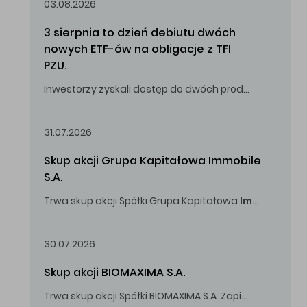
03.08.2026
3 sierpnia to dzień debiutu dwóch 
nowych ETF-ów na obligacje z TFI 
PZU.
Inwestorzy zyskali dostęp do dwóch produktów umożliwiających inwestowanie w obligacje skarbowe.
31.07.2026
Skup akcji Grupa Kapitałowa Immobile 
S.A.
Trwa skup akcji Spółki Grupa Kapitałowa
Immobile
S.A
Oferowana cena zakupu Akcji -
5,00
zł za jedną Akcję.
30.07.2026
Skup akcji BIOMAXIMA S.A.
Trwa skup akcji Spółki BIOMAXIMA S.A. Zapisy do 4 sierpnia 2026 r. do godz. 16.00.