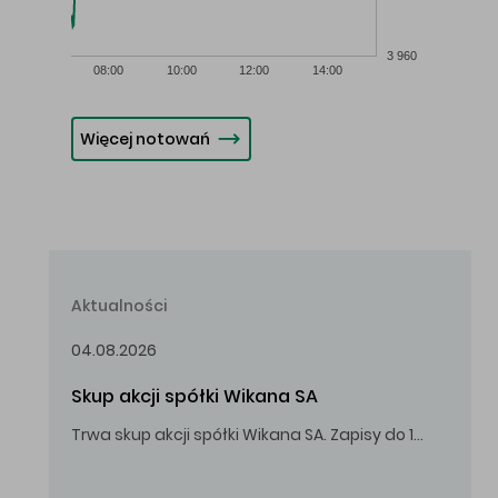
3 960
08:00
10:00
12:00
14:00
Więcej notowań
Aktualności
04.08.2026
Skup akcji spółki Wikana SA
Trwa skup akcji spółki Wikana SA. Zapisy do 14.08.2026 r. do godz. 16.00.
Oferowana cena zakupu Akcji – 10,00 zł za jedną Akcję.