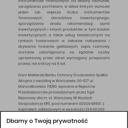
instrumentów finansowych na własny rachunek,
zarządzania portfelami, w skład których wchodzi
jeden lub większa liczba instrumentów
finansowych, doradztwa inwestycyjnego,
sporządzania analiz, rekomendacji, opinii
inwestycyjnych i innych produktów, w tym badań
inwestycyjnych, a także usług świadczonych na
rynkach towarowych w zakresie nabywania i
zbywania towarów giełdowych, zapis rozmowy
zostanie udostępniony na żądanie osoby
uprawnionej przez okres wymagany przepisami
prawa, nie krótszy niż 5 lat.
Dom Maklerski Banku Ochrony Środowiska Spółka
Akcyjna z siedzibą w Warszawie, 00-517 ul.
Marszałkowska 78/80, wpisana w Rejestrze
Przedsiębiorców prowadzonym przez Sąd
Rejonowy dla m. st. Warszawy XII Wydział
Gospodarczy KRS, pod numerem 0000048901, z
kapitałem zakładowym w wysokości 23.640.000
złotych, wpłaconym w całości, NIP 526-10-26-828.
Dbamy o Twoją prywatność
DM BOŚ działa na podstawie zezwolenia KNF z dnia
18.08.94 r.