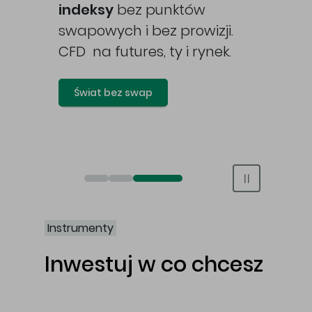
awy
indeksy
bez punktów
swapowych i bez prowizji.
CFD na futures, ty i rynek.
Świat bez swap
Otwórz rachunek maklerski online
Otwórz konto IKE/IKZE
Świat bez swap i prowizji
Instrumenty
Inwestuj w co chcesz