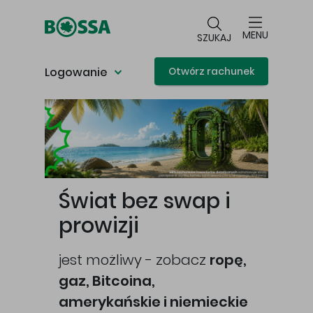
Przejdź do głównej treści
MENU
SZUKAJ
Logowanie
Otwórz rachunek
Główna treść
Świat bez swap i
prowizji
jest możliwy - zobacz
ropę,
gaz, Bitcoina,
cej
amerykańskie i niemieckie