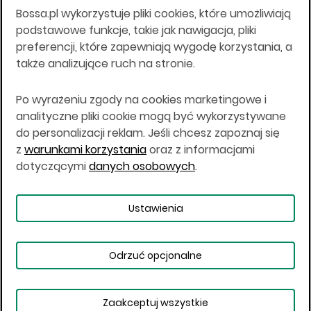
Bossa.pl wykorzystuje pliki cookies, które umożliwiają
Wszelkie informacje na niniejszej stronie w tym
podstawowe funkcje, takie jak nawigacja, pliki
informacje o produktach inwestycyjnych nie są
preferencji, które zapewniają wygodę korzystania, a
kierowane do osób mających miejsce
także analizujące ruch na stronie.
zamieszkania lub pobytu w Stanach
Zjednoczonych Ameryki, Australii, Kanadzie lub
Japonii, ani w dowolnej innej jurysdykcji, w której
Po wyrażeniu zgody na cookies marketingowe i
taki materiał byłby sprzeczny z prawem lub w
analityczne pliki cookie mogą być wykorzystywane
których zgodne z prawem nabycie produktów
do personalizacji reklam. Jeśli chcesz zapoznaj się
inwestycyjnych nie jest możliwe lub w której nie
z
warunkami korzystania
oraz z informacjami
jest możliwe złożenie oferty. Prawa obowiązujące
w danej jurysdykcji określają, czy jest możliwe
dotyczącymi
danych osobowych
.
nabycie poszczególnych produktów
inwestycyjnych w danej jurysdykcji.
Ustawienia
Copyright © 2026 BOŚ | BOSSA.PL
Odrzuć opcjonalne
Warunki korzystania
Dane osobowe
Bezpieczeństwo
Ustawienia plików cookies
Zaakceptuj wszystkie