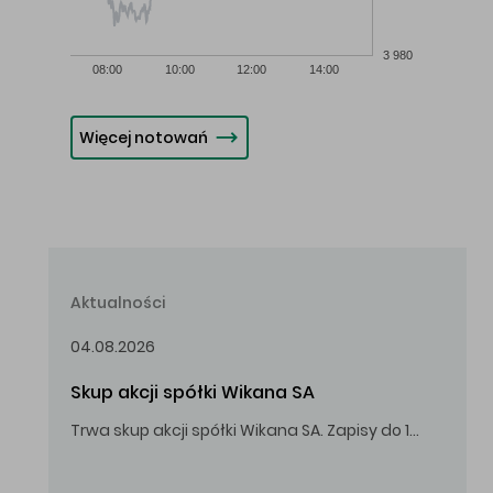
3 980
08:00
10:00
12:00
14:00
Więcej notowań
Aktualności
04.08.2026
Skup akcji spółki Wikana SA
Trwa skup akcji spółki Wikana SA. Zapisy do 14.08.2026 r. do godz. 16.00.
Oferowana cena zakupu Akcji – 10,00 zł za jedną Akcję.