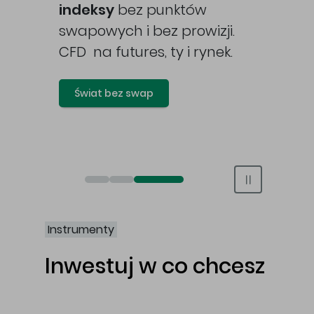
awy
indeksy
bez punktów
swapowych i bez prowizji.
CFD na futures, ty i rynek.
Świat bez swap
Otwórz rachunek maklerski online
Otwórz konto IKE/IKZE
Świat bez swap i prowizji
Instrumenty
Inwestuj w co chcesz