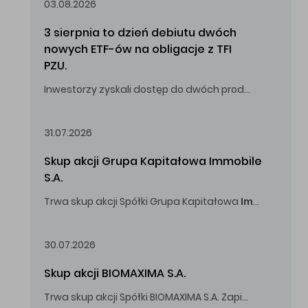
03.08.2026
3 sierpnia to dzień debiutu dwóch 
nowych ETF-ów na obligacje z TFI 
PZU.
Inwestorzy zyskali dostęp do dwóch produktów umożliwiających inwestowanie w obligacje skarbowe.
31.07.2026
Skup akcji Grupa Kapitałowa Immobile 
S.A.
Trwa skup akcji Spółki Grupa Kapitałowa
Immobile
S.A
Oferowana cena zakupu Akcji -
5,00
zł za jedną Akcję.
30.07.2026
Skup akcji BIOMAXIMA S.A.
Trwa skup akcji Spółki BIOMAXIMA S.A. Zapisy do 4 sierpnia 2026 r. do godz. 16.00.