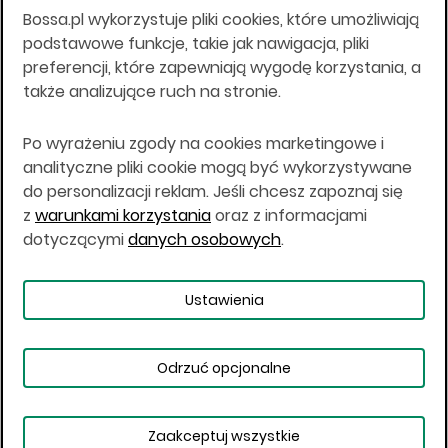
Bossa.pl wykorzystuje pliki cookies, które umożliwiają
Wszelkie informacje na niniejszej stronie w tym
podstawowe funkcje, takie jak nawigacja, pliki
informacje o produktach inwestycyjnych nie są
preferencji, które zapewniają wygodę korzystania, a
kierowane do osób mających miejsce
także analizujące ruch na stronie.
zamieszkania lub pobytu w Stanach
Zjednoczonych Ameryki, Australii, Kanadzie lub
Japonii, ani w dowolnej innej jurysdykcji, w której
Po wyrażeniu zgody na cookies marketingowe i
taki materiał byłby sprzeczny z prawem lub w
analityczne pliki cookie mogą być wykorzystywane
których zgodne z prawem nabycie produktów
do personalizacji reklam. Jeśli chcesz zapoznaj się
inwestycyjnych nie jest możliwe lub w której nie
z
warunkami korzystania
oraz z informacjami
jest możliwe złożenie oferty. Prawa obowiązujące
w danej jurysdykcji określają, czy jest możliwe
dotyczącymi
danych osobowych
.
nabycie poszczególnych produktów
inwestycyjnych w danej jurysdykcji.
Ustawienia
Copyright © 2026 BOŚ | BOSSA.PL
Odrzuć opcjonalne
Warunki korzystania
Dane osobowe
Bezpieczeństwo
Ustawienia plików cookies
Zaakceptuj wszystkie