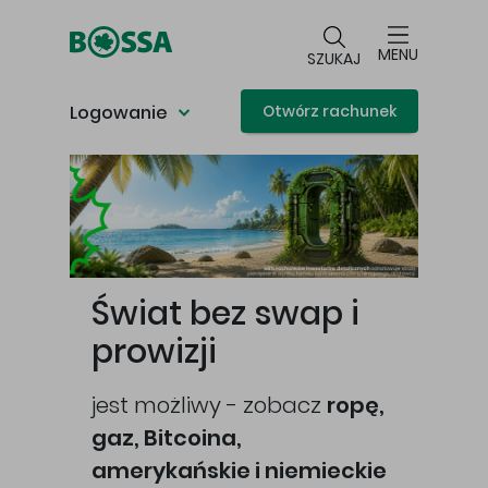
Przejdź do głównej treści
MENU
SZUKAJ
Logowanie
Otwórz rachunek
Główna treść
Świat bez swap i
prowizji
jest możliwy - zobacz
ropę,
gaz, Bitcoina,
cej
amerykańskie i niemieckie