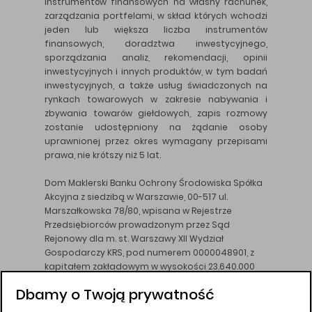
instrumentów finansowych na własny rachunek,
zarządzania portfelami, w skład których wchodzi
jeden lub większa liczba instrumentów
finansowych, doradztwa inwestycyjnego,
sporządzania analiz, rekomendacji, opinii
inwestycyjnych i innych produktów, w tym badań
inwestycyjnych, a także usług świadczonych na
rynkach towarowych w zakresie nabywania i
zbywania towarów giełdowych, zapis rozmowy
zostanie udostępniony na żądanie osoby
uprawnionej przez okres wymagany przepisami
prawa, nie krótszy niż 5 lat.
Dom Maklerski Banku Ochrony Środowiska Spółka
Akcyjna z siedzibą w Warszawie, 00-517 ul.
Marszałkowska 78/80, wpisana w Rejestrze
Przedsiębiorców prowadzonym przez Sąd
Rejonowy dla m. st. Warszawy XII Wydział
Gospodarczy KRS, pod numerem 0000048901, z
kapitałem zakładowym w wysokości 23.640.000
złotych, wpłaconym w całości, NIP 526-10-26-828.
Dbamy o Twoją prywatność
DM BOŚ działa na podstawie zezwolenia KNF z dnia
18.08.94 r.