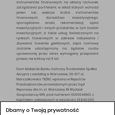
instrumentów finansowych na własny rachunek,
zarządzania portfelami, w skład których wchodzi
jeden lub większa liczba instrumentów
finansowych, doradztwa inwestycyjnego,
sporządzania analiz, rekomendacji, opinii
inwestycyjnych i innych produktów, w tym badań
inwestycyjnych, a także usług świadczonych na
rynkach towarowych w zakresie nabywania i
zbywania towarów giełdowych, zapis rozmowy
zostanie udostępniony na żądanie osoby
uprawnionej przez okres wymagany przepisami
prawa, nie krótszy niż 5 lat.
Dom Maklerski Banku Ochrony Środowiska Spółka
Akcyjna z siedzibą w Warszawie, 00-517 ul.
Marszałkowska 78/80, wpisana w Rejestrze
Przedsiębiorców prowadzonym przez Sąd
Rejonowy dla m. st. Warszawy XII Wydział
Gospodarczy KRS, pod numerem 0000048901, z
kapitałem zakładowym w wysokości 23.640.000
złotych, wpłaconym w całości, NIP 526-10-26-828.
Dbamy o Twoją prywatność
DM BOŚ działa na podstawie zezwolenia KNF z dnia