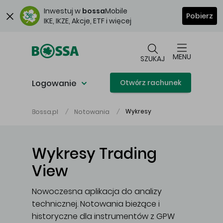
Przejdź do głównej treści
Inwestuj w
bossa
Mobile
Pobierz
IKE, IKZE, Akcje, ETF i więcej
MENU
SZUKAJ
Logowanie
Otwórz rachunek
Wykresy
Bossa.pl
Notowania
Wykresy Trading
View
Nowoczesna aplikacja do analizy
technicznej. Notowania bieżące i
historyczne dla instrumentów z GPW