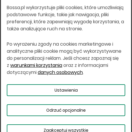
18.08.94 r.
Bossa.pl wykorzystuje pliki cookies, które umożliwiają
Wszelkie informacje na niniejszej stronie w tym
podstawowe funkcje, takie jak nawigacja, pliki
informacje o produktach inwestycyjnych nie są
preferencji, które zapewniają wygodę korzystania, a
kierowane do osób mających miejsce
także analizujące ruch na stronie.
zamieszkania lub pobytu w Stanach
Zjednoczonych Ameryki, Australii, Kanadzie lub
Japonii, ani w dowolnej innej jurysdykcji, w której
Po wyrażeniu zgody na cookies marketingowe i
taki materiał byłby sprzeczny z prawem lub w
analityczne pliki cookie mogą być wykorzystywane
których zgodne z prawem nabycie produktów
do personalizacji reklam. Jeśli chcesz zapoznaj się
inwestycyjnych nie jest możliwe lub w której nie
z
warunkami korzystania
oraz z informacjami
jest możliwe złożenie oferty. Prawa obowiązujące
w danej jurysdykcji określają, czy jest możliwe
dotyczącymi
danych osobowych
.
nabycie poszczególnych produktów
inwestycyjnych w danej jurysdykcji.
Ustawienia
Copyright © 2026 BOŚ | BOSSA.PL
Odrzuć opcjonalne
Warunki korzystania
Dane osobowe
Bezpieczeństwo
Ustawienia plików cookies
Zaakceptuj wszystkie