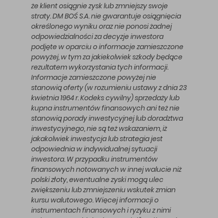
że klient osiągnie zysk lub zmniejszy swoje
straty. DM BOŚ S.A. nie gwarantuje osiągnięcia
określonego wyniku oraz nie ponosi żadnej
odpowiedzialności za decyzje inwestora
podjęte w oparciu o informacje zamieszczone
powyżej, w tym za jakiekolwiek szkody będące
rezultatem wykorzystania tych informacji.
Informacje zamieszczone powyżej nie
stanowią oferty (w rozumieniu ustawy z dnia 23
kwietnia 1964 r. Kodeks cywilny) sprzedaży lub
kupna instrumentów finansowych ani też nie
stanowią porady inwestycyjnej lub doradztwa
inwestycyjnego, nie są też wskazaniem, iż
jakakolwiek inwestycja lub strategia jest
odpowiednia w indywidualnej sytuacji
inwestora. W przypadku instrumentów
finansowych notowanych w innej walucie niż
polski złoty, ewentualne zyski mogą ulec
zwiększeniu lub zmniejszeniu wskutek zmian
kursu walutowego. Więcej informacji o
instrumentach finansowych i ryzyku z nimi