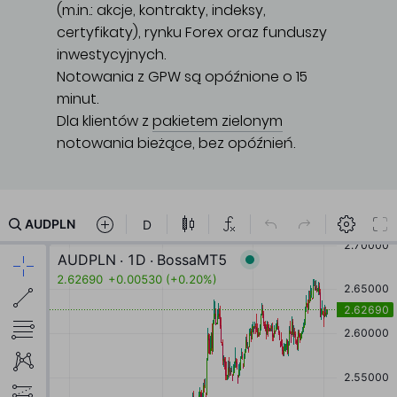
(m.in.: akcje, kontrakty, indeksy,
certyfikaty), rynku Forex oraz funduszy
inwestycyjnych.
Notowania z GPW są opóźnione o 15
minut.
Dla klientów z
pakietem zielonym
notowania bieżące, bez opóźnień.
Główna treść