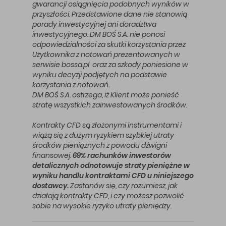
gwarancji osiągnięcia podobnych wyników w
przyszłości. Przedstawione dane nie stanowią
porady inwestycyjnej ani doradztwa
inwestycyjnego. DM BOŚ S.A. nie ponosi
odpowiedzialności za skutki korzystania przez
Użytkownika z notowań prezentowanych w
serwisie bossa.pl oraz za szkody poniesione w
wyniku decyzji podjętych na podstawie
korzystania z notowań.
DM BOŚ S.A. ostrzega, iż Klient może ponieść
stratę wszystkich zainwestowanych środków.
Kontrakty CFD są złożonymi instrumentami i
wiążą się z dużym ryzykiem szybkiej utraty
środków pieniężnych z powodu dźwigni
finansowej.
69% rachunków inwestorów
detalicznych odnotowuje straty pieniężne w
wyniku handlu kontraktami CFD u niniejszego
dostawcy.
Zastanów się, czy rozumiesz, jak
działają kontrakty CFD, i czy możesz pozwolić
sobie na wysokie ryzyko utraty pieniędzy.