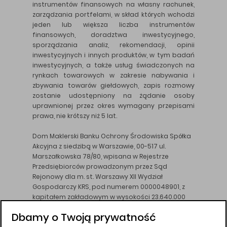
instrumentów finansowych na własny rachunek,
zarządzania portfelami, w skład których wchodzi
jeden lub większa liczba instrumentów
finansowych, doradztwa inwestycyjnego,
sporządzania analiz, rekomendacji, opinii
inwestycyjnych i innych produktów, w tym badań
inwestycyjnych, a także usług świadczonych na
rynkach towarowych w zakresie nabywania i
zbywania towarów giełdowych, zapis rozmowy
zostanie udostępniony na żądanie osoby
uprawnionej przez okres wymagany przepisami
prawa, nie krótszy niż 5 lat.
Dom Maklerski Banku Ochrony Środowiska Spółka
Akcyjna z siedzibą w Warszawie, 00-517 ul.
Marszałkowska 78/80, wpisana w Rejestrze
Przedsiębiorców prowadzonym przez Sąd
Rejonowy dla m. st. Warszawy XII Wydział
Gospodarczy KRS, pod numerem 0000048901, z
kapitałem zakładowym w wysokości 23.640.000
złotych, wpłaconym w całości, NIP 526-10-26-828.
Dbamy o Twoją prywatność
DM BOŚ działa na podstawie zezwolenia KNF z dnia