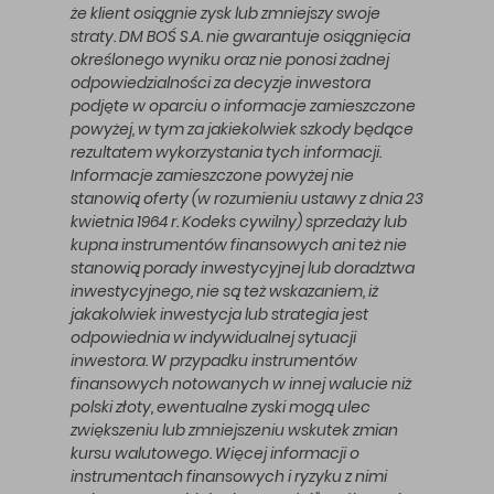
że klient osiągnie zysk lub zmniejszy swoje
straty. DM BOŚ S.A. nie gwarantuje osiągnięcia
określonego wyniku oraz nie ponosi żadnej
odpowiedzialności za decyzje inwestora
podjęte w oparciu o informacje zamieszczone
powyżej, w tym za jakiekolwiek szkody będące
rezultatem wykorzystania tych informacji.
Informacje zamieszczone powyżej nie
stanowią oferty (w rozumieniu ustawy z dnia 23
kwietnia 1964 r. Kodeks cywilny) sprzedaży lub
kupna instrumentów finansowych ani też nie
stanowią porady inwestycyjnej lub doradztwa
inwestycyjnego, nie są też wskazaniem, iż
jakakolwiek inwestycja lub strategia jest
odpowiednia w indywidualnej sytuacji
inwestora. W przypadku instrumentów
finansowych notowanych w innej walucie niż
polski złoty, ewentualne zyski mogą ulec
zwiększeniu lub zmniejszeniu wskutek zmian
kursu walutowego. Więcej informacji o
instrumentach finansowych i ryzyku z nimi