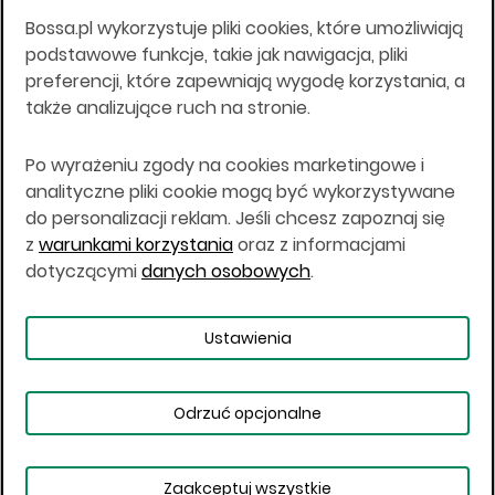
18.08.94 r.
Bossa.pl wykorzystuje pliki cookies, które umożliwiają
Wszelkie informacje na niniejszej stronie w tym
podstawowe funkcje, takie jak nawigacja, pliki
informacje o produktach inwestycyjnych nie są
preferencji, które zapewniają wygodę korzystania, a
kierowane do osób mających miejsce
także analizujące ruch na stronie.
zamieszkania lub pobytu w Stanach
Zjednoczonych Ameryki, Australii, Kanadzie lub
Japonii, ani w dowolnej innej jurysdykcji, w której
Po wyrażeniu zgody na cookies marketingowe i
taki materiał byłby sprzeczny z prawem lub w
analityczne pliki cookie mogą być wykorzystywane
których zgodne z prawem nabycie produktów
do personalizacji reklam. Jeśli chcesz zapoznaj się
inwestycyjnych nie jest możliwe lub w której nie
z
warunkami korzystania
oraz z informacjami
jest możliwe złożenie oferty. Prawa obowiązujące
w danej jurysdykcji określają, czy jest możliwe
dotyczącymi
danych osobowych
.
nabycie poszczególnych produktów
inwestycyjnych w danej jurysdykcji.
Ustawienia
Copyright © 2026 BOŚ | BOSSA.PL
Odrzuć opcjonalne
Warunki korzystania
Dane osobowe
Bezpieczeństwo
Ustawienia plików cookies
Zaakceptuj wszystkie