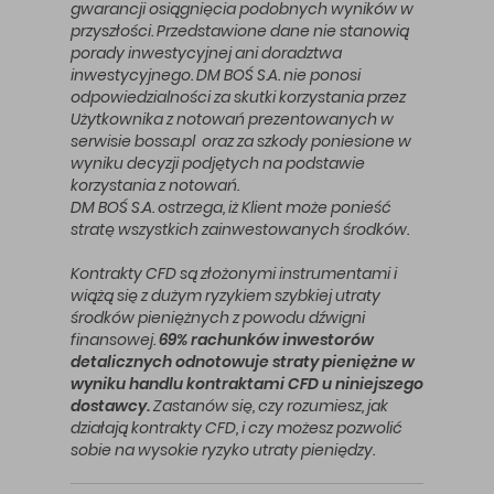
gwarancji osiągnięcia podobnych wyników w
przyszłości. Przedstawione dane nie stanowią
porady inwestycyjnej ani doradztwa
inwestycyjnego. DM BOŚ S.A. nie ponosi
odpowiedzialności za skutki korzystania przez
Użytkownika z notowań prezentowanych w
serwisie bossa.pl oraz za szkody poniesione w
wyniku decyzji podjętych na podstawie
korzystania z notowań.
DM BOŚ S.A. ostrzega, iż Klient może ponieść
stratę wszystkich zainwestowanych środków.
Kontrakty CFD są złożonymi instrumentami i
wiążą się z dużym ryzykiem szybkiej utraty
środków pieniężnych z powodu dźwigni
finansowej.
69% rachunków inwestorów
detalicznych odnotowuje straty pieniężne w
wyniku handlu kontraktami CFD u niniejszego
dostawcy.
Zastanów się, czy rozumiesz, jak
działają kontrakty CFD, i czy możesz pozwolić
sobie na wysokie ryzyko utraty pieniędzy.