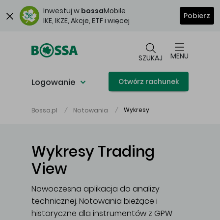
Przejdź do głównej treści
Inwestuj w
bossa
Mobile
Pobierz
IKE, IKZE, Akcje, ETF i więcej
MENU
SZUKAJ
Logowanie
Otwórz rachunek
Wykresy
Bossa.pl
Notowania
Wykresy Trading
View
Nowoczesna aplikacja do analizy
technicznej. Notowania bieżące i
historyczne dla instrumentów z GPW