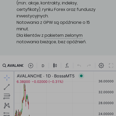
(m.in.: akcje, kontrakty, indeksy,
certyfikaty), rynku Forex oraz funduszy
inwestycyjnych.
Notowania z GPW są opóźnione o 15
minut.
Dla klientów z
pakietem zielonym
notowania bieżące, bez opóźnień.
Główna treść