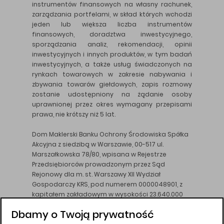
instrumentów finansowych na własny rachunek,
zarządzania portfelami, w skład których wchodzi
jeden lub większa liczba instrumentów
finansowych, doradztwa inwestycyjnego,
sporządzania analiz, rekomendacji, opinii
inwestycyjnych i innych produktów, w tym badań
inwestycyjnych, a także usług świadczonych na
rynkach towarowych w zakresie nabywania i
zbywania towarów giełdowych, zapis rozmowy
zostanie udostępniony na żądanie osoby
uprawnionej przez okres wymagany przepisami
prawa, nie krótszy niż 5 lat.
Dom Maklerski Banku Ochrony Środowiska Spółka
Akcyjna z siedzibą w Warszawie, 00-517 ul.
Marszałkowska 78/80, wpisana w Rejestrze
Przedsiębiorców prowadzonym przez Sąd
Rejonowy dla m. st. Warszawy XII Wydział
Gospodarczy KRS, pod numerem 0000048901, z
kapitałem zakładowym w wysokości 23.640.000
złotych, wpłaconym w całości, NIP 526-10-26-828.
Dbamy o Twoją prywatność
DM BOŚ działa na podstawie zezwolenia KNF z dnia