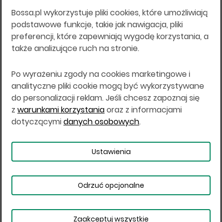
18.08.94 r.
Bossa.pl wykorzystuje pliki cookies, które umożliwiają
Wszelkie informacje na niniejszej stronie w tym
podstawowe funkcje, takie jak nawigacja, pliki
informacje o produktach inwestycyjnych nie są
preferencji, które zapewniają wygodę korzystania, a
kierowane do osób mających miejsce
także analizujące ruch na stronie.
zamieszkania lub pobytu w Stanach
Zjednoczonych Ameryki, Australii, Kanadzie lub
Japonii, ani w dowolnej innej jurysdykcji, w której
Po wyrażeniu zgody na cookies marketingowe i
taki materiał byłby sprzeczny z prawem lub w
analityczne pliki cookie mogą być wykorzystywane
których zgodne z prawem nabycie produktów
do personalizacji reklam. Jeśli chcesz zapoznaj się
inwestycyjnych nie jest możliwe lub w której nie
z
warunkami korzystania
oraz z informacjami
jest możliwe złożenie oferty. Prawa obowiązujące
w danej jurysdykcji określają, czy jest możliwe
dotyczącymi
danych osobowych
.
nabycie poszczególnych produktów
inwestycyjnych w danej jurysdykcji.
Ustawienia
Copyright © 2026 BOŚ | BOSSA.PL
Odrzuć opcjonalne
Warunki korzystania
Dane osobowe
Bezpieczeństwo
Ustawienia plików cookies
Zaakceptuj wszystkie