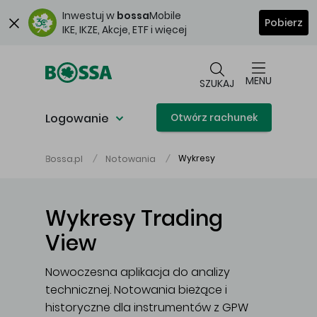
Przejdź do głównej treści
Inwestuj w
bossa
Mobile
Pobierz
IKE, IKZE, Akcje, ETF i więcej
MENU
SZUKAJ
Logowanie
Otwórz rachunek
Wykresy
Bossa.pl
Notowania
Wykresy Trading
View
Nowoczesna aplikacja do analizy
technicznej. Notowania bieżące i
historyczne dla instrumentów z GPW