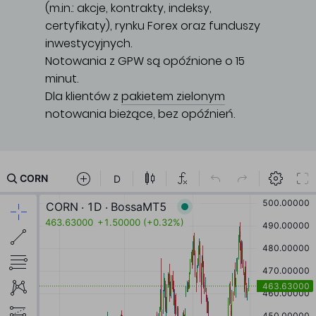
(m.in.: akcje, kontrakty, indeksy,
certyfikaty), rynku Forex oraz funduszy
inwestycyjnych.
Notowania z GPW są opóźnione o 15
minut.
Dla klientów z
pakietem zielonym
notowania bieżące, bez opóźnień.
Główna treść