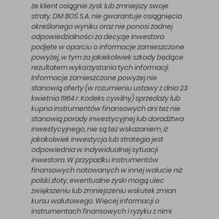
że klient osiągnie zysk lub zmniejszy swoje
straty. DM BOŚ S.A. nie gwarantuje osiągnięcia
określonego wyniku oraz nie ponosi żadnej
odpowiedzialności za decyzje inwestora
podjęte w oparciu o informacje zamieszczone
powyżej, w tym za jakiekolwiek szkody będące
rezultatem wykorzystania tych informacji.
Informacje zamieszczone powyżej nie
stanowią oferty (w rozumieniu ustawy z dnia 23
kwietnia 1964 r. Kodeks cywilny) sprzedaży lub
kupna instrumentów finansowych ani też nie
stanowią porady inwestycyjnej lub doradztwa
inwestycyjnego, nie są też wskazaniem, iż
jakakolwiek inwestycja lub strategia jest
odpowiednia w indywidualnej sytuacji
inwestora. W przypadku instrumentów
finansowych notowanych w innej walucie niż
polski złoty, ewentualne zyski mogą ulec
zwiększeniu lub zmniejszeniu wskutek zmian
kursu walutowego. Więcej informacji o
instrumentach finansowych i ryzyku z nimi