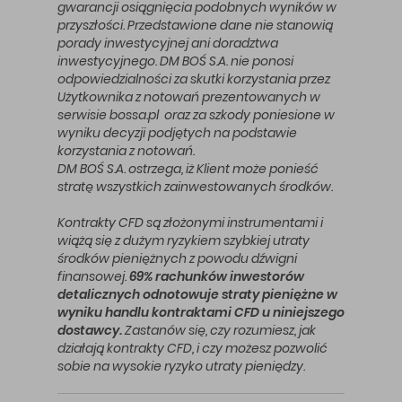
gwarancji osiągnięcia podobnych wyników w
przyszłości. Przedstawione dane nie stanowią
porady inwestycyjnej ani doradztwa
inwestycyjnego. DM BOŚ S.A. nie ponosi
odpowiedzialności za skutki korzystania przez
Użytkownika z notowań prezentowanych w
serwisie bossa.pl oraz za szkody poniesione w
wyniku decyzji podjętych na podstawie
korzystania z notowań.
DM BOŚ S.A. ostrzega, iż Klient może ponieść
stratę wszystkich zainwestowanych środków.
Kontrakty CFD są złożonymi instrumentami i
wiążą się z dużym ryzykiem szybkiej utraty
środków pieniężnych z powodu dźwigni
finansowej.
69% rachunków inwestorów
detalicznych odnotowuje straty pieniężne w
wyniku handlu kontraktami CFD u niniejszego
dostawcy.
Zastanów się, czy rozumiesz, jak
działają kontrakty CFD, i czy możesz pozwolić
sobie na wysokie ryzyko utraty pieniędzy.