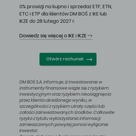
0% prowizji na kupno i sprzedaż ETF, ETN,
ETC i ETP dla klientów DM BOŚ z IKE lub
IKZE do 28 lutego 2027 r.
Dowiedz się więcej o IKE i IKZE ->
Otwórz rachunek
DM BOŚ S.A. informuje, iż inwestowanie w
instrumenty finansowe wiąże się z ryzykiem
inwestycyjnym oraz ryzykiem nieosiągnięcia
przez klienta określonego wyniku, w
szczególności z ryzykiem utraty części lub
całości zainwestowanych środków. Całkowite
ryzyko z tytułu wykorzystania informacji
zamieszczonych powyżej ponosi wyłącznie
Inwestor.