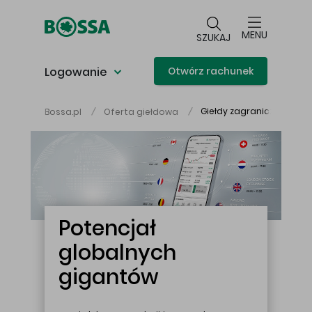
Przejdź do głównej treści
MENU
SZUKAJ
Logowanie
Otwórz rachunek
Giełdy zagraniczne
Bossa.pl
Oferta giełdowa
Główna treść
Potencjał
globalnych
gigantów