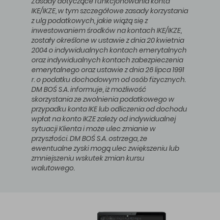
Zasady dotyczące funkcjonowania konta
IKE/IKZE, w tym szczegółowe zasady korzystania
z ulg podatkowych, jakie wiążą się z
inwestowaniem środków na kontach IKE/IKZE,
zostały określone w ustawie z dnia 20 kwietnia
2004 o indywidualnych kontach emerytalnych
oraz indywidualnych kontach zabezpieczenia
emerytalnego oraz ustawie z dnia 26 lipca 1991
r. o podatku dochodowym od osób fizycznych.
DM BOŚ S.A. informuje, iż możliwość
skorzystania ze zwolnienia podatkowego w
przypadku konta IKE lub odliczenia od dochodu
wpłat na konto IKZE zależy od indywidualnej
sytuacji Klienta i może ulec zmianie w
przyszłości. DM BOŚ S.A. ostrzega, że
ewentualne zyski mogą ulec zwiększeniu lub
zmniejszeniu wskutek zmian kursu
walutowego.