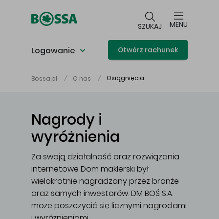
Przejdź do głównej treści
MENU
SZUKAJ
Logowanie
Otwórz rachunek
Osiągnięcia
Bossa.pl
O nas
Nagrody
i
wyróżnienia
Za swoją działalność oraz rozwiązania
internetowe Dom maklerski był
wielokrotnie nagradzany przez branże
oraz samych inwestorów. DM BOŚ S.A.
może poszczycić się licznymi nagrodami
i wyróżnieniami.