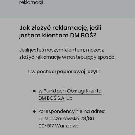
reklamacji.
Główna treść
Jak złożyć reklamację, jeśli
jestem klientem DM BOŚ?
Jeśli jesteś naszym klientem, możesz
złożyć reklamację w następujący sposób:
w postaci papierowej, czyli:
w Punktach Obsługi Klienta
DM BOŚ S.A
lub
korespondencyjnie na adres:
ul. Marszałkowska 78/80
00-517 Warszawa