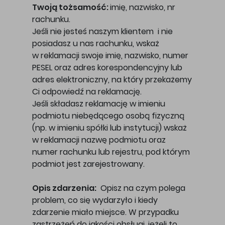
Twoją tożsamość:
imię, nazwisko, nr
rachunku.
Jeśli nie jesteś naszym klientem i nie
posiadasz u nas rachunku, wskaż
w reklamacji swoje imię, nazwisko, numer
PESEL oraz adres korespondencyjny lub
adres elektroniczny, na który przekażemy
Ci odpowiedź na reklamację.
Jeśli składasz reklamację w imieniu
podmiotu niebędącego osobą fizyczną
(np. w imieniu spółki lub instytucji) wskaż
w reklamacji nazwę podmiotu oraz
numer rachunku lub rejestru, pod którym
podmiot jest zarejestrowany.
Opis zdarzenia:
Opisz na czym polega
problem, co się wydarzyło i kiedy
zdarzenie miało miejsce. W przypadku
zastrzeżeń do jakości obsługi, jeżeli to