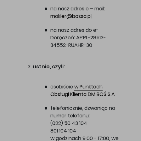
na nasz adres e – mail:
makler@bossa.pl
,
na nasz adres do e-
Doręczeń: AE:PL-28513-
34552-RUAHR-30
ustnie, czyli:
osobiście
w Punktach
Obsługi Klienta DM BOŚ S.A
telefonicznie, dzwoniąc na
numer telefonu:
(022) 50 43 104
801 104 104
w godzinach 9:00 - 17:00, we