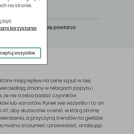
uch na stronie.
ą być
Historia się powtarza
ami korzystania
ceptuj wszystkie
, które mają wpływ na cenę są już w niej
erciedlają zmiany w relacjach popytu i
a, że nie trzeba badać czynników
w lub wzrostów. Rynek wie wszystko i to on
i AT, aby skutecznie ocenić, w którą stronę
wierdzenia, iż przyczyną trendów na giełdzie
j można zrozumieć i przewidzieć, analizując