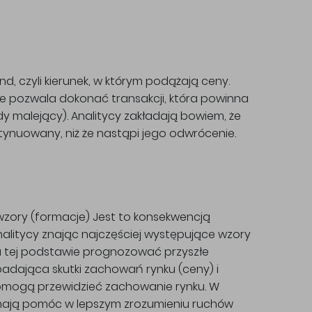
nd, czyli kierunek, w którym podążają ceny.
e pozwala dokonać transakcji, która powinna
gdy malejący). Analitycy zakładają bowiem, że
tynuowany, niż że nastąpi jego odwrócenie.
zory (formacje) Jest to konsekwencją
alitycy znając najczęściej występujące wzory
na tej podstawie prognozować przyszłe
adająca skutki zachowań rynku (ceny) i
pomogą przewidzieć zachowanie rynku. W
e mają pomóc w lepszym zrozumieniu ruchów