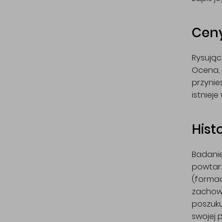
Ceny
Rysując
Ocena, 
przynie
istniej
Hist
Badanie
powtarz
(formac
zachowa
poszuku
swojej 