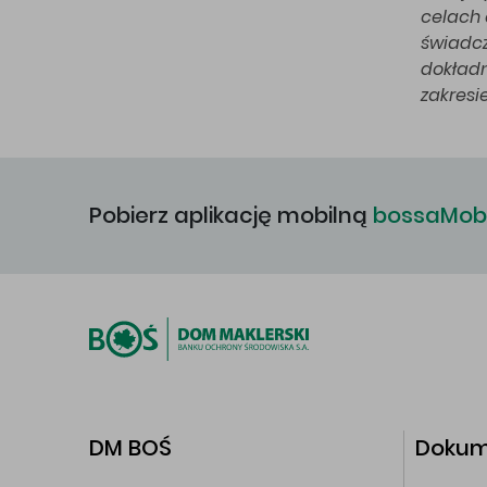
celach 
świadcz
dokładn
zakresi
Pobierz aplikację mobilną
bossaMobi
DM BOŚ
Dokum