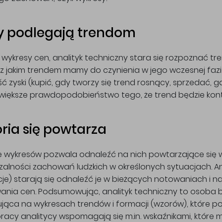
 podlegają trendom
 wykresy cen, analityk techniczny stara się rozpoznać tre
z jakim trendem mamy do czynienia w jego wczesnej fazi
ść zyski (kupić, gdy tworzy się trend rosnący, sprzedać, 
e większe prawdopodobieństwo tego, że trend będzie kon
oria się powtarza
 wykresów pozwala odnaleźć na nich powtarzające się w
alności zachowań ludzkich w określonych sytuacjach. An
je) starają się odnaleźć je w bieżących notowaniach i 
nia cen. Podsumowując, analityk techniczny to osoba b
jąca na wykresach trendów i formacji (wzorów), które 
pracy analitycy wspomagają się m.in. wskaźnikami, któr