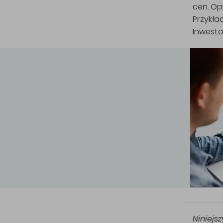
cen. Op
Przykła
Inwesto
Niniejs