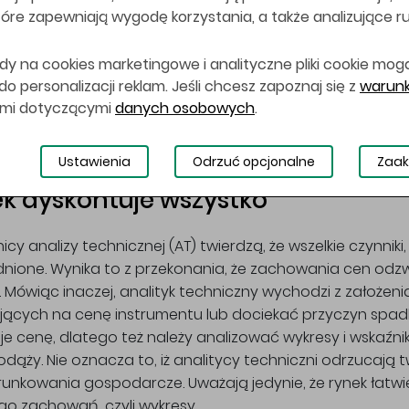
 które zapewniają wygodę korzystania, a także analizujące r
dy na cookies marketingowe i analityczne pliki cookie mog
k dyskontuje wszystko
Ceny podlegają trendom
 personalizacji reklam. Jeśli chcesz zapoznaj się z
warunk
ami dotyczącymi
danych osobowych
.
Ustawienia
Odrzuć opcjonalne
Zaak
k dyskontuje wszystko
icy analizy technicznej (AT) twierdzą, że wszelkie czynniki
nione. Wynika to z przekonania, że zachowania cen odzwi
 Mówiąc inaczej, analityk techniczny wychodzi z założeni
ących na cenę instrumentu lub dociekać przyczyn spadkó
uje cenę, dlatego też należy analizować wykresy i wskaźnik
odąży. Nie oznacza to, iż analitycy techniczni odrzucają t
unkowania gospodarcze. Uważają jedynie, że rynek łatwie
ego zachowań, czyli wykresy.