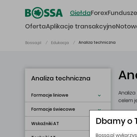
Przejdź do głównej treści
Giełda
Forex
Fundusz
Oferta
Aplikacje transakcyjne
Notow
Analiza techniczna
Bossa.pl
Edukacja
An
Analiza techniczna
Analiza
Formacje liniowe
celem j
Formacje świecowe
ry
Dbamy o 
Wskaźniki AT
ce
hi
Bossa.pl wykorzys