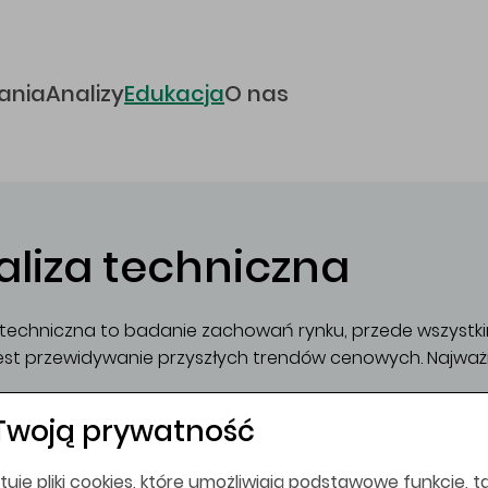
e
ania
Analizy
Edukacja
O nas
aliza techniczna
 techniczna to badanie zachowań rynku, przede wszystki
est przewidywanie przyszłych trendów cenowych. Najważni
nek dyskontuje wszystko
Twoją prywatność
ny podlegają trendom
storia się powtarza
tuje pliki cookies, które umożliwiają podstawowe funkcje, ta