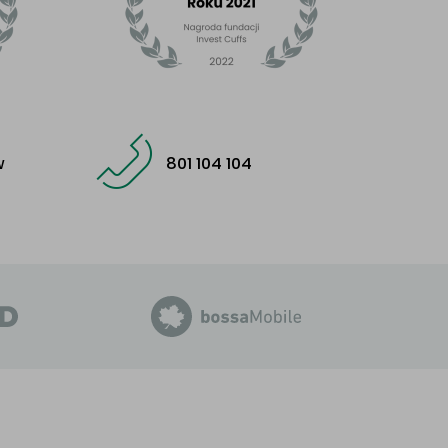
w
801 104 104