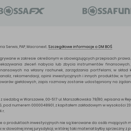
ia Serwis, PAP, Macronext.
Szczegółowe informacje o DM BOŚ
grywane w zakresie określonym w obowiązujących przepisach prawa. 
zekazywania zleceń nabycia lub zbycia instrumentów finansowych,
nansowych na własny rachunek, zarządzania portfelami, w skład k
naliz, rekomendacji, opinii inwestycyjnych i innych produktów, w t
towarów giełdowych, zapis rozmowy zostanie udostępniony na żądan
z siedzibą w Warszawie, 00-517 ul. Marszałkowska 78/80, wpisana w R
RS, pod numerem 0000048901, z kapitałem zakładowym w wysokości 23.6
 r.
acje o produktach inwestycyjnych nie są kierowane do osób mających
ni w dowolnej innej jurysdykcji, w której taki materiał byłby sprzeczn