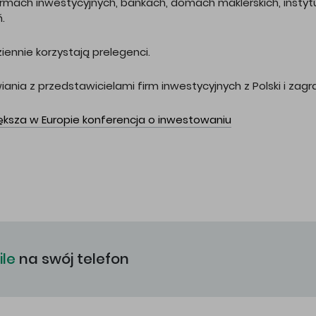
 firmach inwestycyjnych, bankach, domach maklerskich, inst
.
iennie korzystają prelegenci.
nia z przedstawicielami firm inwestycyjnych z Polski i zagra
iększa w Europie konferencja o inwestowaniu
le
na swój telefon