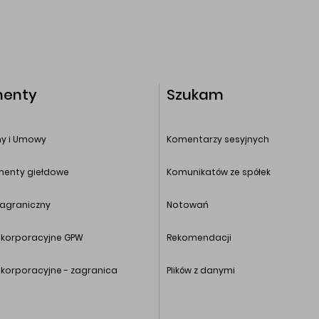
enty
Szukam
y i Umowy
Komentarzy sesyjnych
umenty giełdowe
Komunikatów ze spółek
zagraniczny
Notowań
 korporacyjne GPW
Rekomendacji
 korporacyjne - zagranica
Plików z danymi