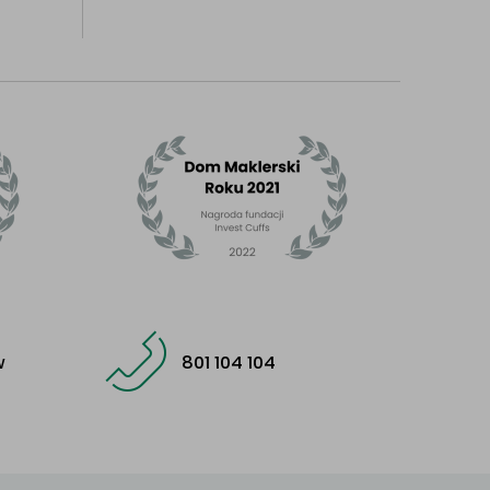
w
801 104 104