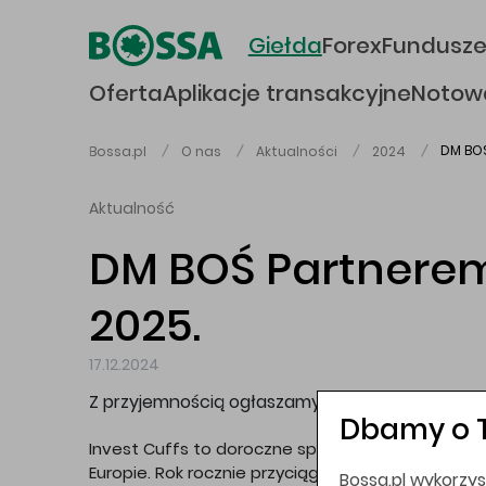
Przejdź do głównej treści
Giełda
Forex
Fundusz
Oferta
Aplikacje transakcyjne
Notow
DM BOŚ
Bossa.pl
O nas
Aktualności
2024
Główna treść
Aktualność
DM BOŚ Partnerem
2025.
17.12.2024
Z przyjemnością ogłaszamy, iż Dom Maklerski 
Dbamy o 
Invest Cuffs to doroczne spotkanie zrzeszające 
Europie. Rok rocznie przyciąga ono do Krakowa e
Bossa.pl wykorzys