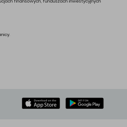
ytucjach finansowych, funduszach inwestycyjnych
nicy.