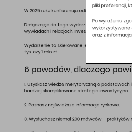
pliki preferencji,
W 2025 roku konferencja odbędzie się
28-29 ma
Po wyrażeniu zgo
Dołączając do tego wydarzenia, otrzymujesz możl
wykorzystywane do
wywiadach i relacjach. Invest Cuffs to duża dawk
oraz z informacj
Wydarzenie to skierowane jest do każdego, kto c
tys. czy 1 mln zł.
6 powodów, dlaczego powin
1. Uzyskasz wiedzę merytoryczną o podstawach i
bardziej skomplikowane strategie inwestycyjne.
2. Poznasz najświeższe informacje rynkowe.
3. Wysłuchasz niemal 200 mówców – praktyków r