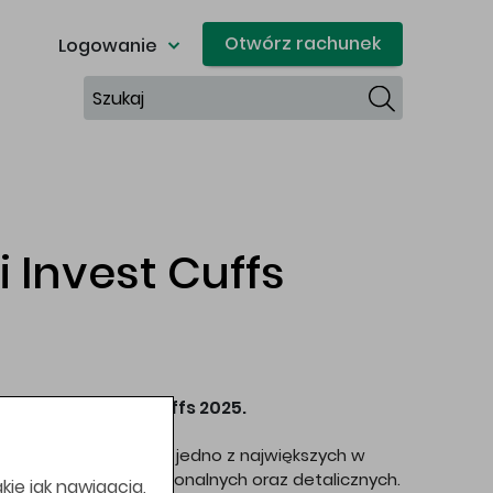
Otwórz rachunek
Logowanie
Szukaj
Invest Cuffs
erencji Invest Cuffs 2025.
wydarzenie w Polsce i jedno z największych w
y, klientów instytucjonalnych oraz detalicznych.
kie jak nawigacja,