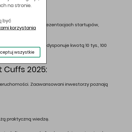
uch na stronie.
ą być
ami inwestycyjnymi, prezentacjach startupów,
ami korzystania
cyjnej.
 r. niezależnie czy dysponuje kwotą 10 tys., 100
ceptuj wszystkie
 Cuffs 2025:
 nieruchomości. Zaawansowani inwestorzy poznają
żą praktyczną wiedzę.