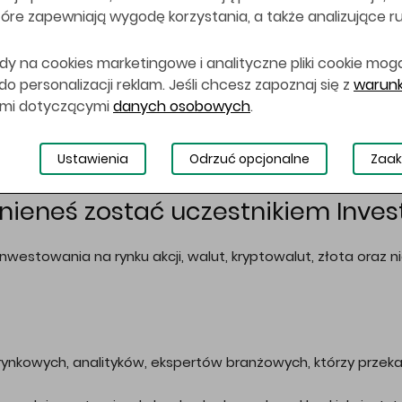
 które zapewniają wygodę korzystania, a także analizujące r
rca
, tradycyjne w Centrum Kongresowym ICE w Krakowie.
dy na cookies marketingowe i analityczne pliki cookie mog
iwość udziału w konferencji, targach, spotkania z ekspert
 personalizacji reklam. Jeśli chcesz zapoznaj się z
warunk
a wiedzy, emocji oraz najlepszy networking w branży inwesty
ami dotyczącymi
danych osobowych
.
hce dowiedzieć się jak inwestować swoje oszczędności w 2025
Ustawienia
Odrzuć opcjonalne
Zaak
ieneś zostać uczestnikiem Invest
nwestowania na rynku akcji, walut, kryptowalut, złota oraz
ynkowych, analityków, ekspertów branżowych, którzy przeka