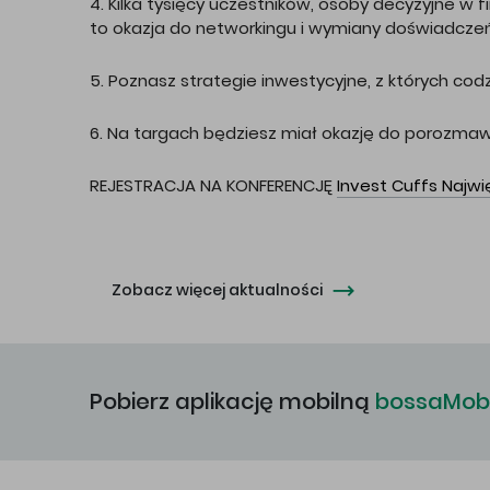
4. Kilka tysięcy uczestników, osoby decyzyjne w
to okazja do networkingu i wymiany doświadczeń
5. Poznasz strategie inwestycyjne, z których codz
6. Na targach będziesz miał okazję do porozmawia
REJESTRACJA NA KONFERENCJĘ
Invest Cuffs Najw
Zobacz więcej aktualności
Pobierz aplikację mobilną
bossaMobi