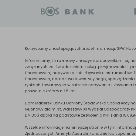
Korzystamy z następujących źródeł informacji: GPW, Notor
Informujemy, że rozmowy z naszymi pracownikami są na
związanych ze świadczeniem usług przyjmowania i pr
finansowych, nabywania lub zbywania instrumentów fi
finansowych, doradztwa inwestycyjnego, sporządzania a
rynkach towarowych w zakresie nabywania i zbywania 
prawa, nie krótszy niż 5 lat.
Dom Maklerski Banku Ochrony Środowiska Spółka Akcyjna 
Rejonowy dla m. st. Warszawy XII Wydział Gospodarczy K
DM BOŚ działa na podstawie zezwolenia KNF z dnia 18.08.94
Wszelkie informacje na niniejszej stronie w tym inform
Zjednoczonych Ameryki, Australii, Kanadzie lub Japonii, a