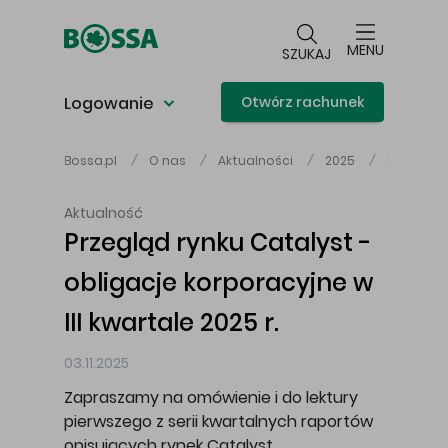
Przejdź do głównej treści
MENU
SZUKAJ
Logowanie
Otwórz rachunek
Przegląd 
Bossa.pl
O nas
Aktualności
2025
Główna treść
Aktualność
Przegląd rynku Catalyst -
obligacje korporacyjne w
III kwartale 2025 r.
03.11.2025
Zapraszamy na omówienie i do lektury
pierwszego z serii kwartalnych raportów
opisujących rynek Catalyst.