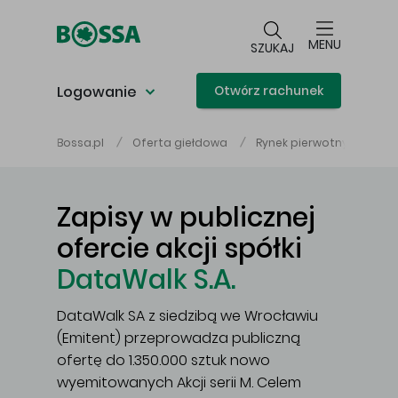
Przejdź do głównej treści
MENU
SZUKAJ
Logowanie
Otwórz rachunek
Dat
Bossa.pl
Oferta giełdowa
Rynek pierwotny
Zapisy w publicznej
ofercie akcji spółki
DataWalk S.A.
DataWalk SA z siedzibą we Wrocławiu
(Emitent) przeprowadza publiczną
ofertę do 1.350.000 sztuk nowo
wyemitowanych Akcji serii M. Celem