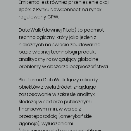
Emitenta jest również przeniesienie akcji
Spółki z Rynku NewConnect na rynek
regulowany GPW.
DataWalk (dawniej PiLab) to podmiot
technologiczny, który jako jeden z
nielicznych na świecie zbudował na
bazie własnej technologii produkt
analityczny rozwiązujący globalne
problemy w obszarze bezpieczeństwa.
Platforma DataWalk łączy miliardy
obiektów z wielu źródeł, znajdując
zastosowanie w zakresie analityki
śledczej w sektorze publicznym i
finansowym m.in. w walce z
przestępczością (amerykańskie
agencje), wyłudzeniami
(ubezpieczyciele) i przy identyfikacji