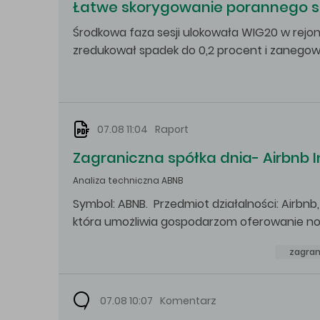
Łatwe skorygowanie porannego 
Środkowa faza sesji ulokowała WIG20 w rejonie
zredukował spadek do 0,2 procent i zanegow
07.08 11:04
Raport
Zagraniczna spółka dnia- Airbnb 
Analiza techniczna ABNB
Symbol: ABNB. Przedmiot działalności: Airbnb
która umożliwia gospodarzom oferowanie n
zagran
07.08 10:07
Komentarz