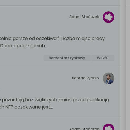
Adam
Stańczak
elnie gorsze od oczekiwań. Liczba miejsc pracy
. Dane z poprzednich…
komentarz rynkowy
WIG20
Konrad
Ryczko
6
 pozostają bez większych zmian przed publikacją
ch NFP oczekiwane jest…
Adam
Stańczak