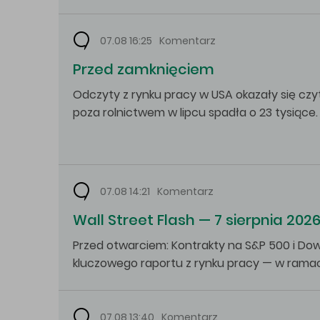
07.08 16:25
Komentarz
Przed zamknięciem
Odczyty z rynku pracy w USA okazały się czyt
poza rolnictwem w lipcu spadła o 23 tysiące
07.08 14:21
Komentarz
Wall Street Flash — 7 sierpnia 202
Przed otwarciem: Kontrakty na S&P 500 i Dow
kluczowego raportu z rynku pracy — w rama
07.08 13:40
Komentarz