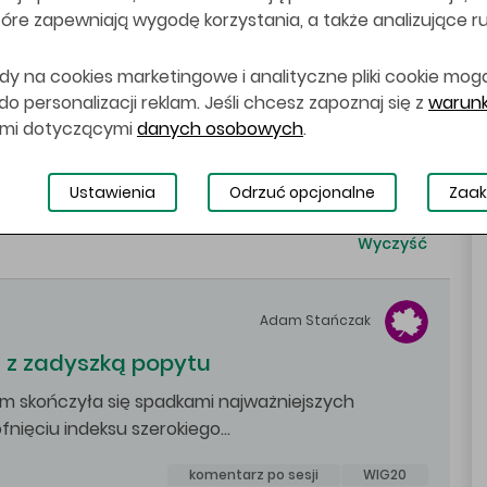
 które zapewniają wygodę korzystania, a także analizujące r
Ukryj filtry
dy na cookies marketingowe i analityczne pliki cookie mog
 personalizacji reklam. Jeśli chcesz zapoznaj się z
warunk
ynkowy
zagranica
spółka dnia
ami dotyczącymi
danych osobowych
.
DAX
FW20
komentarz przed sesją
Ustawienia
Odrzuć opcjonalne
Zaak
Wyczyść
Adam
Stańczak
a z zadyszką popytu
im skończyła się spadkami najważniejszych
fnięciu indeksu szerokiego…
komentarz po sesji
WIG20