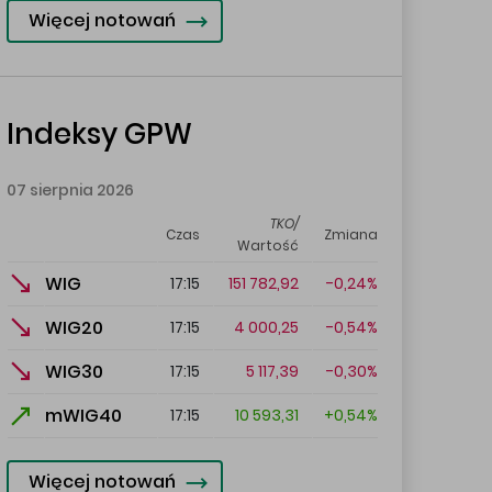
Więcej notowań
Indeksy GPW
07 sierpnia 2026
TKO/
Czas
Zmiana
Wartość
WIG
151 782,92
-0,24%
17:15
WIG20
4 000,25
-0,54%
17:15
WIG30
5 117,39
-0,30%
17:15
mWIG40
10 593,31
+0,54%
17:15
Więcej notowań