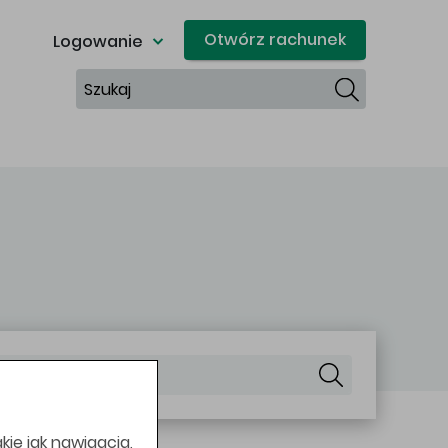
Otwórz rachunek
Logowanie
Szukaj
Szukaj
kie jak nawigacja,