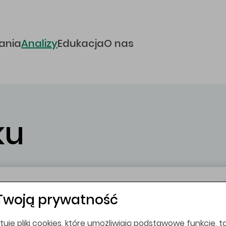
e
ania
Analizy
Edukacja
O nas
ku
iełdowe
Komunikaty
Twoją prywatność
tuje pliki cookies, które umożliwiają podstawowe funkcje, ta