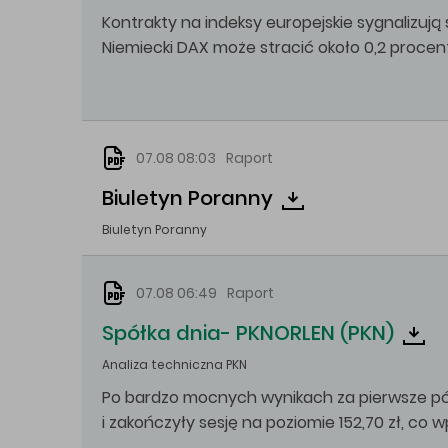
Kontrakty na indeksy europejskie sygnalizują
Niemiecki DAX może stracić około 0,2 procent
07.08 08:03
Raport
Biuletyn Poranny
Biuletyn Poranny
07.08 06:49
Raport
Spółka dnia- PKNORLEN (PKN)
Analiza techniczna PKN
Po bardzo mocnych wynikach za pierwsze półr
i zakończyły sesję na poziomie 152,70 zł, co w