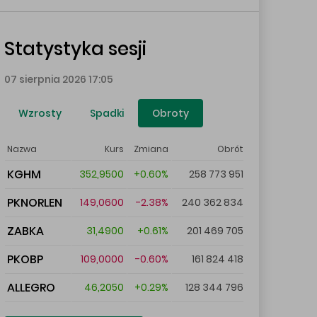
Statystyka sesji
07 sierpnia 2026 17:05
Wzrosty
Spadki
Obroty
Nazwa
Kurs
Zmiana
Obrót
KGHM
352,9500
+0.60%
258 773 951
PKNORLEN
149,0600
-2.38%
240 362 834
ZABKA
31,4900
+0.61%
201 469 705
PKOBP
109,0000
-0.60%
161 824 418
ALLEGRO
46,2050
+0.29%
128 344 796