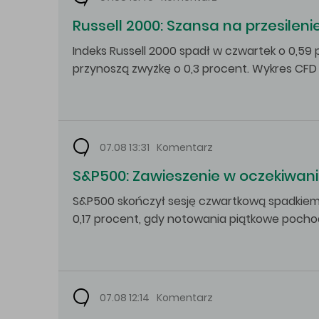
Russell 2000: Szansa na przesileni
Indeks Russell 2000 spadł w czwartek o 0,5
przynoszą zwyżkę o 0,3 procent. Wykres CFD 
07.08 13:31
Komentarz
S&P500: Zawieszenie w oczekiwan
S&P500 skończył sesję czwartkową spadkiem 
0,17 procent, gdy notowania piątkowe pocho
07.08 12:14
Komentarz