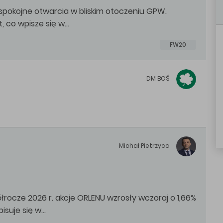
 spokojne otwarcia w bliskim otoczeniu GPW.
, co wpisze się w…
FW20
DM
BOŚ
Michał
Pietrzyca
ocze 2026 r. akcje ORLENU wzrosły wczoraj o 1,66%
pisuje się w…