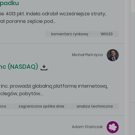
spadku
 4013 pkt. Indeks odrobił wcześniejsze straty,
ał poranne zejście pod…
komentarz rynkowy
WIG20
Michał
Pietrzyca
Inc (NASDAQ)
, Inc. prowadzi globalną platformę internetową,
oclegów, pobytów…
ica
zagraniczna spółka dnia
analiza techniczna
Adam
Stańczak