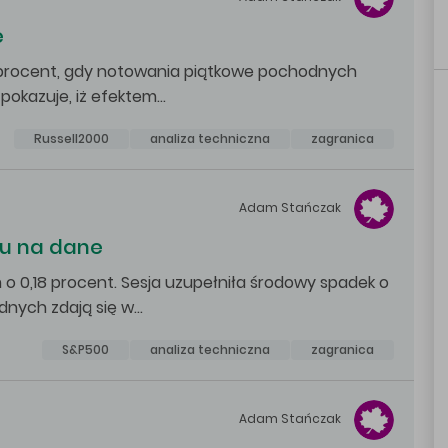
e
9 procent, gdy notowania piątkowe pochodnych
pokazuje, iż efektem…
Russell2000
analiza techniczna
zagranica
Adam
Stańczak
iu na dane
o 0,18 procent. Sesja uzupełniła środowy spadek o
dnych zdają się w…
S&P500
analiza techniczna
zagranica
Adam
Stańczak