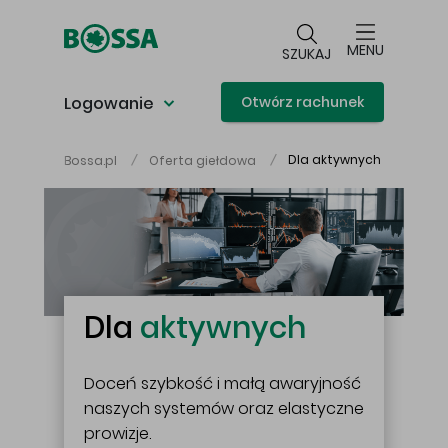
Przejdź do głównej treści
MENU
SZUKAJ
Logowanie
Otwórz rachunek
Dla aktywnych
Bossa.pl
Oferta giełdowa
Główna treść
Dla
aktywnych
Doceń szybkość i małą awaryjność
naszych systemów oraz elastyczne
prowizje.