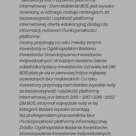
internetowej - Dom Maklerski BOŚ, jest wysoko
oceniany, w różnego rodzaju rankingach, za
bezawaryjność i szybkość platformy
internetowej, ofertę edukacyjną, dostęp do
informacji, notowań i funkcjonalności
platformy.
Oceny przyznają co roku miedzy innymi
inwestorzy w Ogólnopolskim Badaniu
Inwestorów Stowarzyszenia Inwestorów
Indywidualnych. W każdym badaniu bierze
udział kilka tysięcy inwestorów. Od wielu lat DM
BOŚ plasuje się w pierwszej trójce najlepiej
ocenianych biur maklerskich. Co roku
inwestorzy przyznają nam bardzo wysokie noty
za bezawaryjność i szybkość platformy
internetowej, a w latach 2015 - 2017 i 2019 -2022
DM BOŚ, otrzymał najwyższe noty w tej
kategorii. Badani wysoko oceniają
też profesjonalizm pracowników biur
i funkcjonalność platformy informatycznej.
Źródło: Ogólnopolskie Badanie Inwestorów,
Stowarzyszenia Inwestorów Indywidualnych: