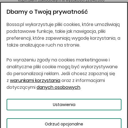
kapitałem zakładowym w wysokości 23.640.000
złotych, wpłaconym w całości, NIP 526-10-26-828.
Dbamy o Twoją prywatność
DM BOŚ działa na podstawie zezwolenia KNF z dnia
18.08.94 r.
Bossa.pl wykorzystuje pliki cookies, które umożliwiają
Wszelkie informacje na niniejszej stronie w tym
podstawowe funkcje, takie jak nawigacja, pliki
informacje o produktach inwestycyjnych nie są
preferencji, które zapewniają wygodę korzystania, a
kierowane do osób mających miejsce
także analizujące ruch na stronie.
zamieszkania lub pobytu w Stanach
Zjednoczonych Ameryki, Australii, Kanadzie lub
Japonii, ani w dowolnej innej jurysdykcji, w której
Po wyrażeniu zgody na cookies marketingowe i
taki materiał byłby sprzeczny z prawem lub w
analityczne pliki cookie mogą być wykorzystywane
których zgodne z prawem nabycie produktów
do personalizacji reklam. Jeśli chcesz zapoznaj się
inwestycyjnych nie jest możliwe lub w której nie
z
warunkami korzystania
oraz z informacjami
jest możliwe złożenie oferty. Prawa obowiązujące
w danej jurysdykcji określają, czy jest możliwe
dotyczącymi
danych osobowych
.
nabycie poszczególnych produktów
inwestycyjnych w danej jurysdykcji.
Ustawienia
Copyright © 2026 BOŚ | BOSSA.PL
Odrzuć opcjonalne
Warunki korzystania
Dane osobowe