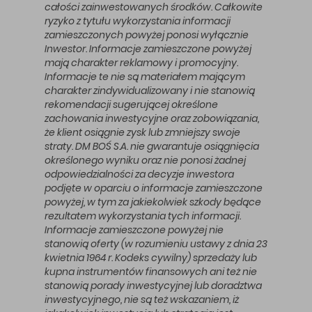
całości zainwestowanych środków. Całkowite
ryzyko z tytułu wykorzystania informacji
zamieszczonych powyżej ponosi wyłącznie
Inwestor. Informacje zamieszczone powyżej
mają charakter reklamowy i promocyjny.
Informacje te nie są materiałem mającym
charakter zindywidualizowany i nie stanowią
rekomendacji sugerującej określone
zachowania inwestycyjne oraz zobowiązania,
że klient osiągnie zysk lub zmniejszy swoje
straty. DM BOŚ S.A. nie gwarantuje osiągnięcia
określonego wyniku oraz nie ponosi żadnej
odpowiedzialności za decyzje inwestora
podjęte w oparciu o informacje zamieszczone
powyżej, w tym za jakiekolwiek szkody będące
rezultatem wykorzystania tych informacji.
Informacje zamieszczone powyżej nie
stanowią oferty (w rozumieniu ustawy z dnia 23
kwietnia 1964 r. Kodeks cywilny) sprzedaży lub
kupna instrumentów finansowych ani też nie
stanowią porady inwestycyjnej lub doradztwa
inwestycyjnego, nie są też wskazaniem, iż