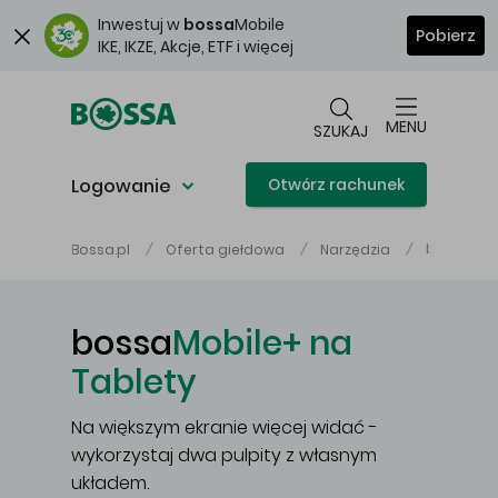
Przejdź do głównej treści
Inwestuj w
bossa
Mobile
Pobierz
IKE, IKZE, Akcje, ETF i więcej
MENU
SZUKAJ
Logowanie
Otwórz rachunek
bossaMob
Bossa.pl
Oferta giełdowa
Narzędzia
bossa
Mobile+ na
Tablety
Na większym ekranie więcej widać -
wykorzystaj dwa pulpity z własnym
układem.