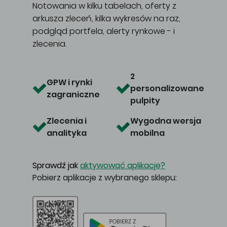
Notowania w kilku tabelach, oferty z
arkusza zleceń, kilka wykresów na raz,
podgląd portfela, alerty rynkowe - i
zlecenia.
Główna treść
2
GPW i rynki
personalizowane
zagraniczne
pulpity
Zlecenia i
Wygodna wersja
analityka
mobilna
Sprawdź jak
aktywować aplikację?
Pobierz aplikacje z wybranego sklepu: