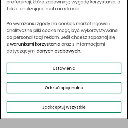
preferencji, które zapewniają wygodę korzystania, a
kierowane do osób mających miejsce
także analizujące ruch na stronie.
zamieszkania lub pobytu w Stanach
Zjednoczonych Ameryki, Australii, Kanadzie lub
Japonii, ani w dowolnej innej jurysdykcji, w której
Po wyrażeniu zgody na cookies marketingowe i
taki materiał byłby sprzeczny z prawem lub w
analityczne pliki cookie mogą być wykorzystywane
których zgodne z prawem nabycie produktów
do personalizacji reklam. Jeśli chcesz zapoznaj się
inwestycyjnych nie jest możliwe lub w której nie
z
warunkami korzystania
oraz z informacjami
jest możliwe złożenie oferty. Prawa obowiązujące
w danej jurysdykcji określają, czy jest możliwe
dotyczącymi
danych osobowych
.
nabycie poszczególnych produktów
inwestycyjnych w danej jurysdykcji.
Ustawienia
Copyright © 2026 BOŚ | BOSSA.PL
Odrzuć opcjonalne
Warunki korzystania
Dane osobowe
Bezpieczeństwo
Ustawienia plików cookies
Zaakceptuj wszystkie