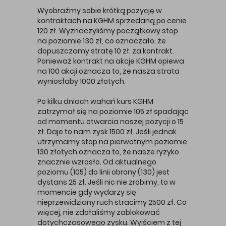
Wyobraźmy sobie krótką pozycję w
kontraktach na KGHM sprzedaną po cenie
120 zł. Wyznaczyliśmy początkowy stop
na poziomie 130 zł, co oznaczało, że
dopuszczamy stratę 10 zł. za kontrakt.
Ponieważ kontrakt na akcje KGHM opiewa
na 100 akcji oznacza to, że nasza strata
wyniosłaby 1000 złotych.
Po kilku dniach wahań kurs KGHM
zatrzymał się na poziomie 105 zł spadając
od momentu otwarcia naszej pozycji o 15
zł. Daje to nam zysk 1500 zł. Jeśli jednak
utrzymamy stop na pierwotnym poziomie
130 złotych oznacza to, że nasze ryzyko
znacznie wzrosło. Od aktualnego
poziomu (105) do linii obrony (130) jest
dystans 25 zł. Jeśli nic nie zrobimy, to w
momencie gdy wydarzy się
nieprzewidziany ruch stracimy 2500 zł. Co
więcej, nie zdołaliśmy zablokować
dotychczasowego zysku. Wyjściem z tej