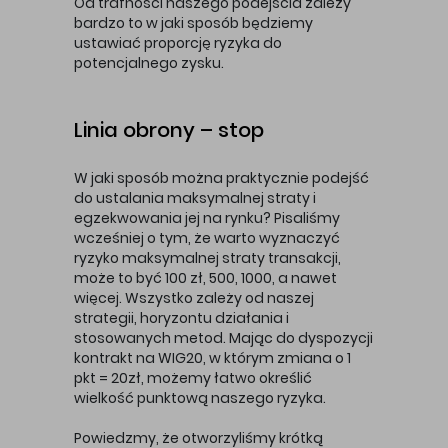
Od trafności naszego podejścia zależy
bardzo to w jaki sposób będziemy
ustawiać proporcję ryzyka do
potencjalnego zysku.
Linia obrony – stop
W jaki sposób można praktycznie podejść
do ustalania maksymalnej straty i
egzekwowania jej na rynku? Pisaliśmy
wcześniej o tym, że warto wyznaczyć
ryzyko maksymalnej straty transakcji,
może to być 100 zł, 500, 1000, a nawet
więcej. Wszystko zależy od naszej
strategii, horyzontu działania i
stosowanych metod. Mając do dyspozycji
kontrakt na WIG20, w którym zmiana o 1
pkt = 20zł, możemy łatwo określić
wielkość punktową naszego ryzyka.
Powiedzmy, że otworzyliśmy krótką