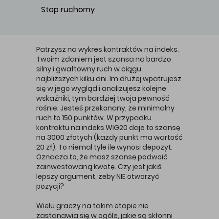
Stop ruchomy
Główna treść
Patrzysz na wykres kontraktów na indeks.
Twoim zdaniem jest szansa na bardzo
silny i gwałtowny ruch w ciągu
najbliższych kilku dni. Im dłużej wpatrujesz
się w jego wygląd i analizujesz kolejne
wskaźniki, tym bardziej twoja pewność
rośnie. Jesteś przekonany, że minimalny
ruch to 150 punktów. W przypadku
kontraktu na indeks WIG20 daje to szansę
na 3000 złotych (każdy punkt ma wartość
20 zł). To niemal tyle ile wynosi depozyt.
Oznacza to, że masz szansę podwoić
zainwestowaną kwotę. Czy jest jakiś
lepszy argument, żeby NIE otworzyć
pozycji?
Wielu graczy na takim etapie nie
zastanawia się w ogóle, jakie są skłonni