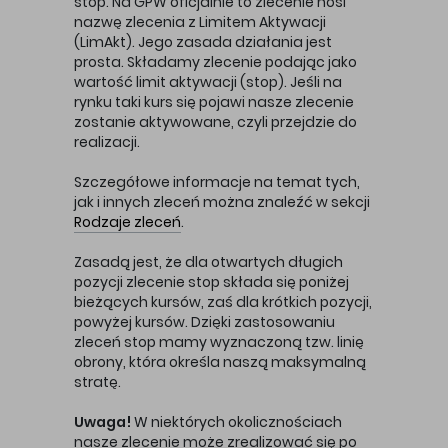
stop. Na GPW oficjalnie to zlecenie nosi
nazwę zlecenia z Limitem Aktywacji
(LimAkt). Jego zasada działania jest
prosta. Składamy zlecenie podając jako
wartość limit aktywacji (stop). Jeśli na
rynku taki kurs się pojawi nasze zlecenie
zostanie aktywowane, czyli przejdzie do
realizacji.
Szczegółowe informacje na temat tych,
jak i innych zleceń można znaleźć w sekcji
Rodzaje zleceń
.
Zasadą jest, że dla otwartych długich
pozycji zlecenie stop składa się poniżej
bieżących kursów, zaś dla krótkich pozycji,
powyżej kursów. Dzięki zastosowaniu
zleceń stop mamy wyznaczoną tzw. linię
obrony, która określa naszą maksymalną
stratę.
Uwaga!
W niektórych okolicznościach
nasze zlecenie może zrealizować się po