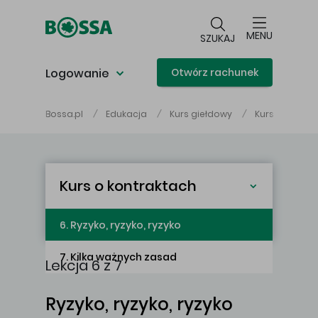
Przejdź do głównej treści
MENU
SZUKAJ
Logowanie
Otwórz rachunek
Bossa.pl
Edukacja
Kurs giełdowy
Kurs o kontra
Kurs o kontraktach
1. Wprowadzenie
2. Podstawowe informacje
3. Najważniejsze dane
4. Zaczynamy handel kontraktami
5. Analiza wykresów
6. Ryzyko, ryzyko, ryzyko
na GPW
7. Kilka ważnych zasad
Lekcja 6 z 7
Ryzyko, ryzyko, ryzyko