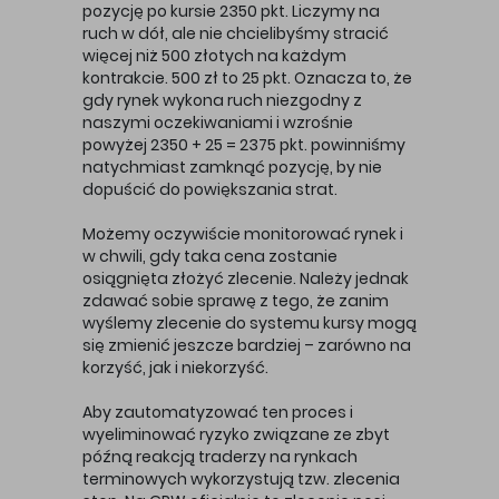
pozycję po kursie 2350 pkt. Liczymy na
ruch w dół, ale nie chcielibyśmy stracić
więcej niż 500 złotych na każdym
kontrakcie. 500 zł to 25 pkt. Oznacza to, że
gdy rynek wykona ruch niezgodny z
naszymi oczekiwaniami i wzrośnie
powyżej 2350 + 25 = 2375 pkt. powinniśmy
natychmiast zamknąć pozycję, by nie
dopuścić do powiększania strat.
Możemy oczywiście monitorować rynek i
w chwili, gdy taka cena zostanie
osiągnięta złożyć zlecenie. Należy jednak
zdawać sobie sprawę z tego, że zanim
wyślemy zlecenie do systemu kursy mogą
się zmienić jeszcze bardziej – zarówno na
korzyść, jak i niekorzyść.
Aby zautomatyzować ten proces i
wyeliminować ryzyko związane ze zbyt
późną reakcją traderzy na rynkach
terminowych wykorzystują tzw. zlecenia