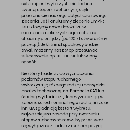
sytuacji jest wykorzystanie techniki
zwanej stopem ruchomym, czyli
przesunięcie naszego dotychczasowego
zlecenia. Jeśli anulujemy zlecenie LimAkt
130 i złożymy nowe LimAkt 120 w
momencie niekorzystnego ruchu nie
stracimy pieniędzy (po 120 zł otwieraliśmy
pozycję). Jeśli trend spadkowy będzie
trwał, możemy nasz stop przesuwać
sukcesywnie, np. 110, 100, 90 lub w inny
sposób.
Niektórzy traderzy do wyznaczania
poziomów stopu ruchomego
wykorzystują różnego rodzaju narzędzia
analizy technicznej, np.
Parabolic SAR
lub
średnią wykładniczą
. Inni wyznaczają w
zależności od nominalnego ruchu, jeszcze
inni uwzględniają kształt wykresu.
Najważniejsza zasada przy tworzeniu
stopów ruchomych mówi, by przesuwał
się wyłącznie zgodnie z ruchem pozycji.