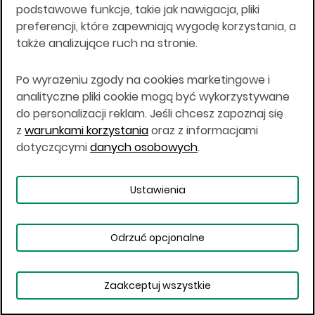
podstawowe funkcje, takie jak nawigacja, pliki
Wstępny DZ = 2 x 2540 x 20 PLN x 8,8% = 8
preferencji, które zapewniają wygodę korzystania, a
940,80 PLN
także analizujące ruch na stronie.
Kurs zamknięcia który jest jednocześnie
kursem rozliczeniowym ustalił się na 2590
Po wyrażeniu zgody na cookies marketingowe i
PLN.
analityczne pliki cookie mogą być wykorzystywane
do personalizacji reklam. Jeśli chcesz zapoznaj się
W wyniku bieżących rozrachunków
z
warunkami korzystania
oraz z informacjami
rynkowych, KDPW pobierze z rachunku
inwestora kwotę rozliczenia wynikającą z
dotyczącymi
danych osobowych
.
różnicy kursów otwarcia pozycji i kursu
rozliczeniowego ustalonego na koniec sesji
stanowiącą stratę inwestora:
Ustawienia
Strata = (2 x 2530 x 20 PLN) - (2 x 2590 x 20 PLN)
= - 2 400,00 PLN
Odrzuć opcjonalne
Właściwy DZ dla otwartych pozycji inwestora
jest wyliczany w stosunku do kursu
Zaakceptuj wszystkie
rozliczeniowego i wyniesie:
Obserwowane
Właściwy DZ = 2 x 2590 x 20 PLN x 7,4% = 7