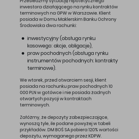
Prześledźmy sytuację hipotetycznego
inwestora działającego na rynku kontraktów
terminowych na GPW w Warszawie. Klient
posiada w Domu Maklerskim Banku Ochrony
Środowiska dwa rachunki:
inwestycyjny (obsługa rynku
kasowego: akcje, obligacje),
praw pochodnych (obsługa rynku
instrumentów pochodnych: kontrakty
terminowe).
We wtorek, przed otwarciem sesji, klient
posiada na rachunku praw pochodnych 10
000 PLN w gotówce i nie posiada żadnych
otwartych pozycji w kontraktach
terminowych.
Załóżmy, że depozyty zabezpieczające,
wynoszą tyle, ile podane powyżej w tabeli
przykładów. DM BOŚ SA pobiera 120% wartości
depozytu, wymaganego przez KDPW.