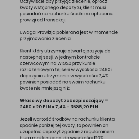
Oczywiście aby przyjąć zlecenie, oprócz
kwoty wstępnego depozytu, klient musi
posiadać na rachunku środki na opłacenie
prowizji od transakcji.
Uwaga: Prowizja pobierana jest w momencie
przyjmowania zlecenia.
Klient który utrzymuje otwartą pozycję do
następnej sesji, w jednym kontrakcie
czerwcowym na WIG20 przy kursie
rozliczeniowym tej serii w wysokości 2490 i
depozycie utrzymania w wysokości 7,4%
powinien posiadać na swoim rachunku
kwotę nie mniejszą niż:
Właściwy depozyt zabezpieczający =
2490 x 20 PLN x 7,4% = 3685,20 PLN
Jeżeli wartość środków na rachunku klienta
spadnie poniżej tej kwoty, to powinien on
uzupełnić depozyt zgodnie z regulaminem
biura maklerskiego, do wysokości 120%