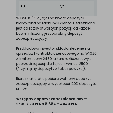
6,0
7,2
W DM BOŚ S.A., łączna kwota depozytu
blokowana na rachunku klienta, uzależniona
jest od liczby otwartych pozycji, od każdej
bowiem liczony jest odrębny depozyt
zabezpieczający.
Przykładowo inwestor składa zlecenie na
sprzedaż 1 kontraktu czerwcowego na WIG20
z limitem ceny 2480, a kurs rozliczeniowy z
poprzedniej sesji dla tej serii wynosi 2500.
(Przyjmijmy depozyty z tabeli powyżej).
Biuro maklerskie pobiera wstępny depozyt
zabezpieczający w wysokości 120% depozytu
KDPW:
Wstępny depozyt zabezpieczający =
2500 x 20 PLN x 8,88% = 4440 PLN