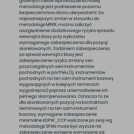
głównych celów wprowadzenia nowej
metodologii jest podniesienie poziomu
bezpieczeństwa obrotu derywatami. Do
najważniejszym zmian w stosunku do
metodologii MPKR, można zaliczyć
uwzględnienie dodatkowego ryzyka spreadu
wewnątrz klasy przy wyliczaniu
wymaganego zabezpieczenia dla pozycji
skorelowanych. Zadaniem zabezpieczenia
za spread wewnątrz klasy jest
zabezpieczenie ryzyka zmiany cen
poszczególnych serii instrumentów
pochodnych w portfelu (tj. instrumentów
pochodnych na ten sam instrument bazowy
wygasających w kolejnych terminach
wygaśnięcia) poprzez uniemożliwienie ich
pełnego skompensowania. Oznacza to że
dla skorelowanych pozycji na kontraktach
terminowych na ten sam instrument
bazowy, wymagane zabezpieczenie
minimalne KDPW_CCP wyliczone po sesji wg
metodologii SPAN może być wyższe niż
zabezpieczenie wstępne wymagane od