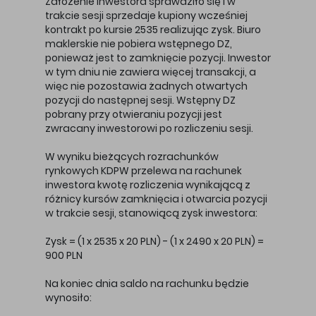
Założenie inwestora sprawdziło się i w
trakcie sesji sprzedaje kupiony wcześniej
kontrakt po kursie 2535 realizując zysk. Biuro
maklerskie nie pobiera wstępnego DZ,
ponieważ jest to zamknięcie pozycji. Inwestor
w tym dniu nie zawiera więcej transakcji, a
więc nie pozostawia żadnych otwartych
pozycji do następnej sesji. Wstępny DZ
pobrany przy otwieraniu pozycji jest
zwracany inwestorowi po rozliczeniu sesji.
W wyniku bieżących rozrachunków
rynkowych KDPW przelewa na rachunek
inwestora kwotę rozliczenia wynikającą z
różnicy kursów zamknięcia i otwarcia pozycji
w trakcie sesji, stanowiącą zysk inwestora:
Zysk = (1 x 2535 x 20 PLN) - (1 x 2490 x 20 PLN) =
900 PLN
Na koniec dnia saldo na rachunku będzie
wynosiło: