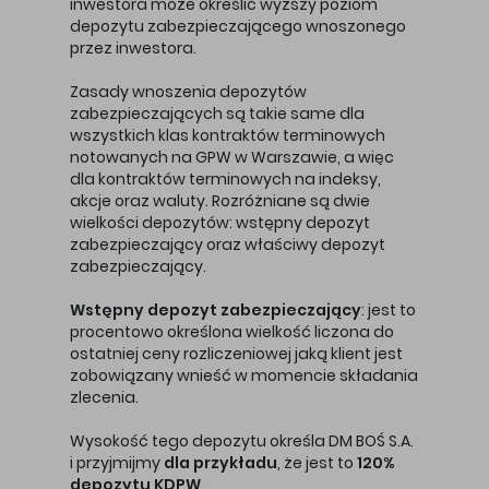
inwestora może określić wyższy poziom
depozytu zabezpieczającego wnoszonego
przez inwestora.
Zasady wnoszenia depozytów
zabezpieczających są takie same dla
wszystkich klas kontraktów terminowych
notowanych na GPW w Warszawie, a więc
dla kontraktów terminowych na indeksy,
akcje oraz waluty. Rozróżniane są dwie
wielkości depozytów: wstępny depozyt
zabezpieczający oraz właściwy depozyt
zabezpieczający.
Wstępny depozyt zabezpieczający
: jest to
procentowo określona wielkość liczona do
ostatniej ceny rozliczeniowej jaką klient jest
zobowiązany wnieść w momencie składania
zlecenia.
Wysokość tego depozytu określa DM BOŚ S.A.
i przyjmijmy
dla przykładu
, że jest to
120%
depozytu KDPW
.