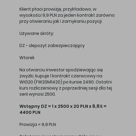
Klient płaci prowizję, przykładowo, w
wysokości 9,9 PLN za jeden kontrakt zarówno
przy otwieraniu jak i zamykaniu pozycji.
Używane skróty:
DZ - depozyt zabezpieczający
Wtorek
Na otwarciu inwestor spodziewając się
zwyżki, kupuje 1 kontrakt czerwcowy na
WIG20 (FW20M1420) po kursie 2490. Ostatni
kurs rozliczeniowy z poprzedniej sesji dla tej
serii wynosi 2500.
Wstępny DZ = 1 x 2500 x 20 PLN x 8,8% =
4400 PLN
Prowizja = 9,9 PLN