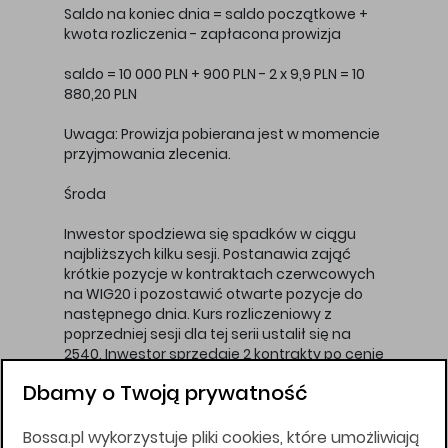
Saldo na koniec dnia = saldo początkowe +
kwota rozliczenia - zapłacona prowizja
saldo = 10 000 PLN + 900 PLN - 2 x 9,9 PLN = 10
880,20 PLN
Uwaga: Prowizja pobierana jest w momencie
przyjmowania zlecenia.
Środa
Inwestor spodziewa się spadków w ciągu
najbliższych kilku sesji. Postanawia zająć
krótkie pozycje w kontraktach czerwcowych
na WIG20 i pozostawić otwarte pozycje do
następnego dnia. Kurs rozliczeniowy z
poprzedniej sesji dla tej serii ustalił się na
2540. Inwestor sprzedaje 2 kontrakty po cenie
2530.
Dbamy o Twoją prywatność
Biuro maklerskie pobierze z jego rachunku
kwotę depozytu:
Bossa.pl wykorzystuje pliki cookies, które umożliwiają