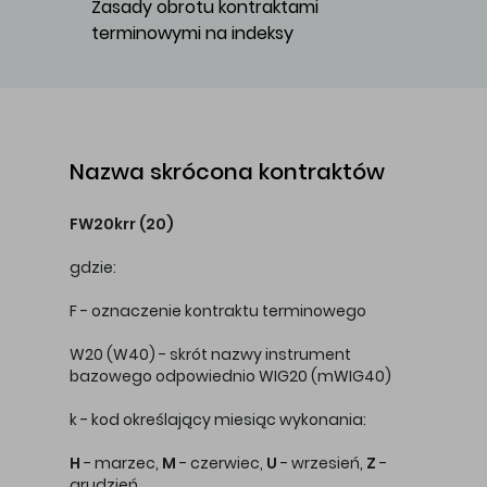
Zasady obrotu kontraktami 
terminowymi na indeksy
Główna treść
Nazwa skrócona kontraktów
FW20krr (20)
gdzie:
F - oznaczenie kontraktu terminowego
W20 (W40) - skrót nazwy instrument
bazowego odpowiednio WIG20 (mWIG40)
k - kod określający miesiąc wykonania:
H
- marzec,
M
- czerwiec,
U
- wrzesień,
Z
-
grudzień