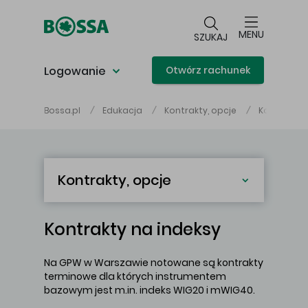
Przejdź do głównej treści
MENU
SZUKAJ
Logowanie
Otwórz rachunek
Bossa.pl
Edukacja
Kontrakty, opcje
Kontrakty 
Kontrakty, opcje
Kontrakty na indeksy
Na GPW w Warszawie notowane są kontrakty
terminowe dla których instrumentem
bazowym jest m.in. indeks WIG20 i mWIG40.