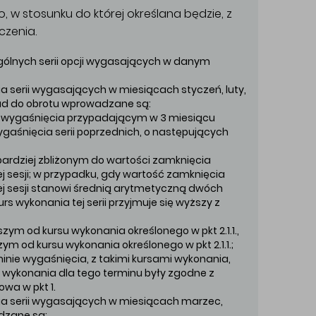
w stosunku do której określana będzie, z
czenia.
ólnych serii opcji wygasających w danym
 serii wygasających w miesiącach styczeń, luty,
stopad do obrotu wprowadzane są:
e wygaśnięcia przypadającym w 3 miesiącu
aśnięcia serii poprzednich, o następujących
bardziej zbliżonym do wartości zamknięcia
 sesji; w przypadku, gdy wartość zamknięcia
j sesji stanowi średnią arytmetyczną dwóch
rs wykonania tej serii przyjmuje się wyższy z
zym od kursu wykonania określonego w pkt 2.1.1.,
ym od kursu wykonania określonego w pkt 2.1.1.;
minie wygaśnięcia, z takimi kursami wykonania,
 wykonania dla tego terminu były zgodne z
owa w pkt 1.
ia serii wygasających w miesiącach marzec,
dzane są: