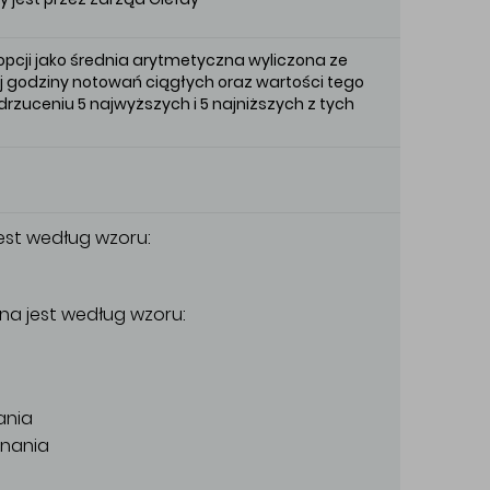
 opcji jako średnia arytmetyczna wyliczona ze
ej godziny notowań ciągłych oraz wartości tego
drzuceniu 5 najwyższych i 5 najniższych z tych
est według wzoru:
na jest według wzoru:
ania
onania