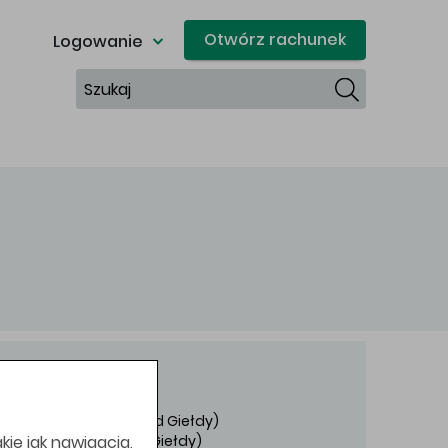
Otwórz rachunek
Logowanie
Szukaj
określony przez Zarząd Giełdy)
kie jak nawigacja,
kreślony przez Zarząd Giełdy)