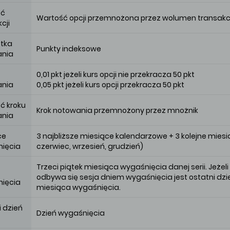
ść
Wartość opcji przemnożona przez wolumen transakcj
cji
tka
Punkty indeksowe
ania
0,01 pkt jeżeli kurs opcji nie przekracza 50 pkt
ania
0,05 pkt jeżeli kurs opcji przekracza 50 pkt
ć kroku
Krok notowania przemnożony przez mnożnik
ania
ce
3 najbliższe miesiące kalendarzowe + 3 kolejne mie
ięcia
czerwiec, wrzesień, grudzień)
Trzeci piątek miesiąca wygaśnięcia danej serii. Jeżel
odbywa się sesja dniem wygaśnięcia jest ostatni dzi
ięcia
miesiąca wygaśnięcia.
i dzień
Dzień wygaśnięcia