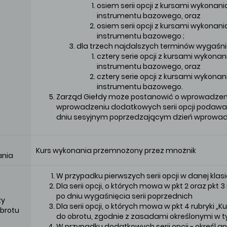
osiem serii opcji z kursami wykonan
instrumentu bazowego, oraz
osiem serii opcji z kursami wykonan
instrumentu bazowego ;
dla trzech najdalszych terminów wygaśni
cztery serie opcji z kursami wykona
instrumentu bazowego, oraz
cztery serie opcji z kursami wykona
instrumentu bazowego.
Zarząd Giełdy może postanowić o wprowadzeniu
wprowadzeniu dodatkowych serii opcji podawan
dniu sesyjnym poprzedzającym dzień wprowad
Kurs wykonania przemnożony przez mnożnik
ania
W przypadku pierwszych serii opcji w danej klasi
Dla serii opcji, o których mowa w pkt 2 oraz pkt 
po dniu wygaśnięcia serii poprzednich
zy
Dla serii opcji, o których mowa w pkt 4 rubryki 
obrotu
do obrotu, zgodnie z zasadami określonymi w 
W przypadku dodatkowych serii opcji - określ an