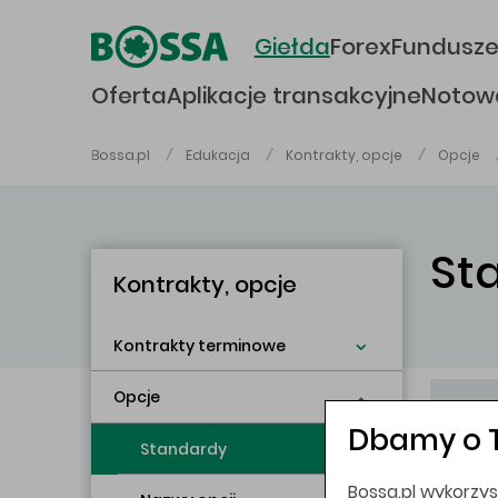
Przejdź do głównej treści
Giełda
Forex
Fundusz
Oferta
Aplikacje transakcyjne
Notow
Bossa.pl
Edukacja
Kontrakty, opcje
Opcje
St
Kontrakty, opcje
Kontrakty terminowe
Główna treść
Opcje
Dbamy o 
Standardy
Nazwa
skrócon
Bossa.pl wykorzys