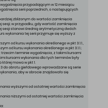
e wygaśnięcia przypadającym w 12 miesiącu
aśnięcia serii poprzednich, o następujących
bardziej zbliżonym do wartości zamknięcia
 sesji; w przypadku, gdy wartość zamknięcia
j sesji stanowi średnią arytmetyczną dwóch
rs wykonania tej serii przyjmuje się wyższy z
szym od kursu wykonania określonego w pkt 3.1.1.,
zym od kursu wykonania określonego w pkt 3.1.1.;
 trzecim terminie wygaśnięcia, z takimi kursami
imi kursami wykonania dla tych terminów były
 której mowa w pkt 1.
az 3 do obrotu giełdowego wprowadzane są serie
 wykonania, aby w obrocie znajdowało się
konania wyższymi od ostatniej wartości zamknięcia
konania niższymi od ostatniej wartości zamknięcia
ia: