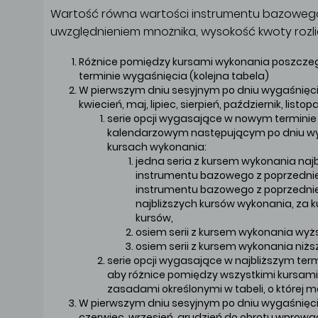
Wartość równa wartości instrumentu bazowego, 
uwzględnieniem mnożnika, wysokość kwoty rozli
Różnice pomiędzy kursami wykonania poszczeg
terminie wygaśnięcia (kolejna tabela)
W pierwszym dniu sesyjnym po dniu wygaśnięcia
kwiecień, maj, lipiec, sierpień, październik, li
serie opcji wygasające w nowym termini
kalendarzowym następującym po dniu wyg
kursach wykonania:
jedna seria z kursem wykonania naj
instrumentu bazowego z poprzedniej
instrumentu bazowego z poprzednie
najbliższych kursów wykonania, za ku
kursów,
osiem serii z kursem wykonania wyżs
osiem serii z kursem wykonania niższ
serie opcji wygasające w najbliższym ter
aby różnice pomiędzy wszystkimi kursami
zasadami określonymi w tabeli, o której m
W pierwszym dniu sesyjnym po dniu wygaśnięc
czerwiec, wrzesień, grudzień do obrotu wprowa