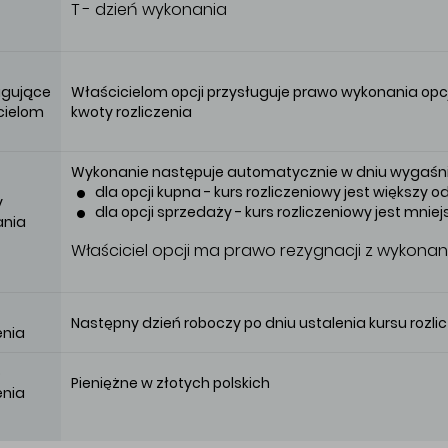
T - dzień wykonania
ugujące
Właścicielom opcji przysługuje prawo wykonania opc
cielom
kwoty rozliczenia
Wykonanie następuje automatycznie w dniu wygaśnięc
dla opcji kupna - kurs rozliczeniowy jest większy o
y
dla opcji sprzedaży - kurs rozliczeniowy jest mniej
ania
Właściciel opcji ma prawo rezygnacji z wykonani
Następny dzień roboczy po dniu ustalenia kursu rozl
enia
b
Pieniężne w złotych polskich
enia