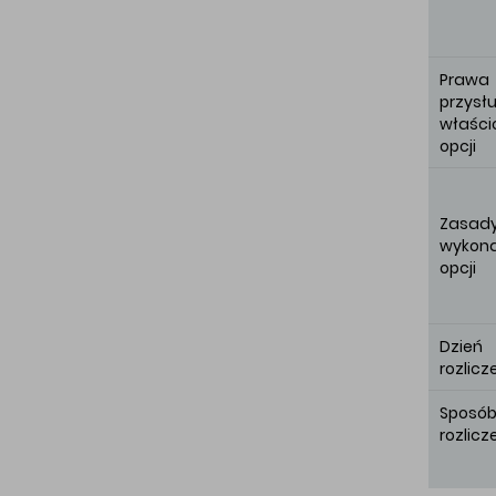
Prawa
przysł
właści
opcji
Zasad
wykon
opcji
Dzień
rozlicz
Sposó
rozlicz