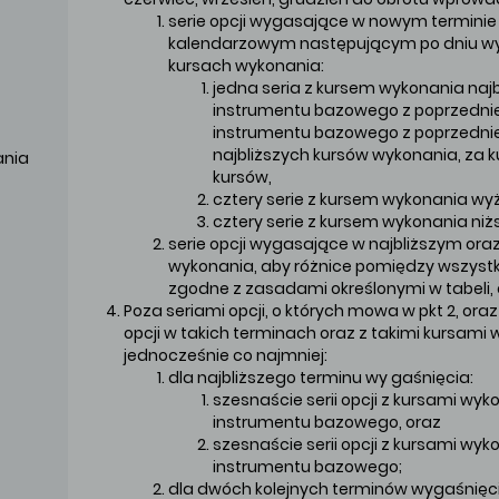
serie opcji wygasające w nowym termini
kalendarzowym następującym po dniu wyg
kursach wykonania:
jedna seria z kursem wykonania naj
instrumentu bazowego z poprzedniej
instrumentu bazowego z poprzednie
najbliższych kursów wykonania, za ku
ania
kursów,
cztery serie z kursem wykonania wyż
cztery serie z kursem wykonania niżs
serie opcji wygasające w najbliższym oraz
wykonania, aby różnice pomiędzy wszystk
zgodne z zasadami określonymi w tabeli, o
Poza seriami opcji, o których mowa w pkt 2, or
opcji w takich terminach oraz z takimi kursami
jednocześnie co najmniej:
dla najbliższego terminu wy gaśnięcia:
szesnaście serii opcji z kursami wy
instrumentu bazowego, oraz
szesnaście serii opcji z kursami wy
instrumentu bazowego;
dla dwóch kolejnych terminów wygaśnięc