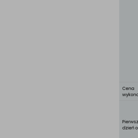
Cena
wykon
Pierws
dzień 