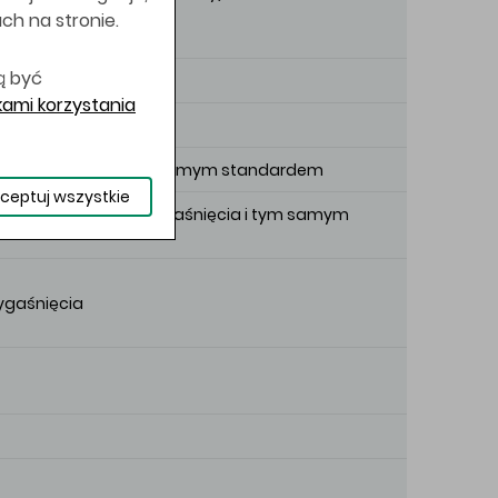
uch na stronie.
ą być
andardem ISIN
ami korzystania
bazowy, określone tym samym standardem
ceptuj wszystkie
u o tym samym dniu wygaśnięcia i tym samym
wygaśnięcia