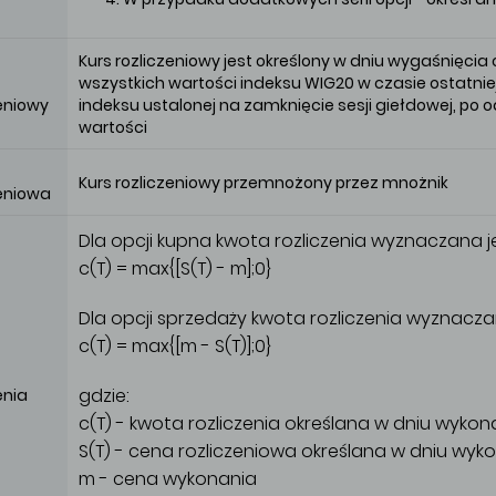
Kurs rozliczeniowy jest określony w dniu wygaśnięcia
wszystkich wartości indeksu WIG20 w czasie ostatni
zeniowy
indeksu ustalonej na zamknięcie sesji giełdowej, po o
wartości
Kurs rozliczeniowy przemnożony przez mnożnik
zeniowa
Dla opcji kupna kwota rozliczenia wyznaczana j
c(T) = max{[S(T) - m];0}
Dla opcji sprzedaży kwota rozliczenia wyznacza
c(T) = max{[m - S(T)];0}
gdzie:
enia
c(T) - kwota rozliczenia określana w dniu wykon
S(T) - cena rozliczeniowa określana w dniu wyk
m - cena wykonania