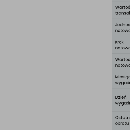
Warto
transak
Jednos
notow
Krok
notow
Wartoś
notow
Miesią
wygaśn
Dzień
wygaśn
Ostatn
obrotu