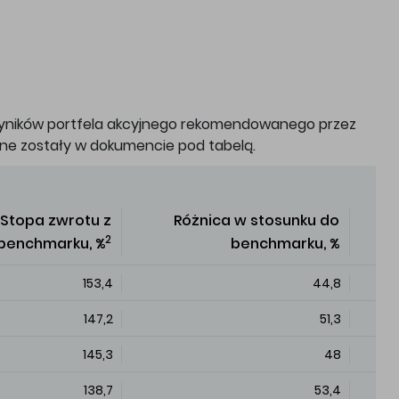
yników portfela akcyjnego rekomendowanego przez
one zostały w dokumencie pod tabelą.
Stopa zwrotu z
Różnica w stosunku do
2
benchmarku, %
benchmarku, %
153,4
44,8
147,2
51,3
145,3
48
138,7
53,4