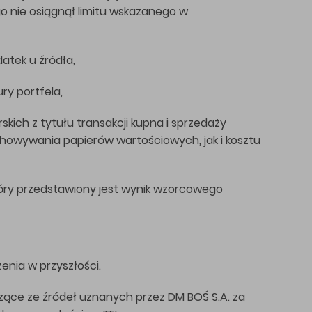
o nie osiągnął limitu wskazanego w
atek u źródła,
ry portfela,
skich z tytułu transakcji kupna i sprzedaży
owywania papierów wartościowych, jak i kosztu
óry przedstawiony jest wynik wzorcowego
enia w przyszłości.
ące ze źródeł uznanych przez DM BOŚ S.A. za