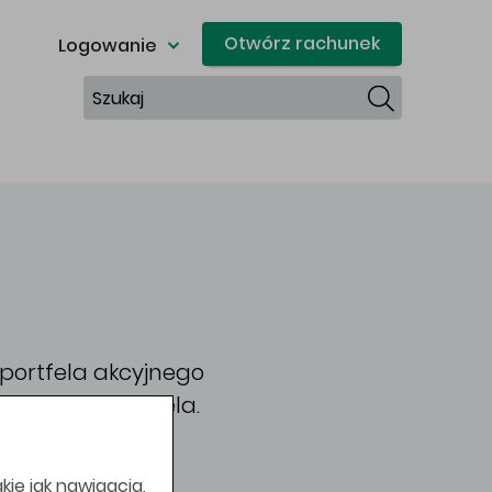
Otwórz rachunek
Logowanie
Szukaj
portfela akcyjnego
 poniższa tabela.
 się.
kie jak nawigacja,