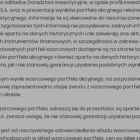
w zakładce Doradztwo Inwestycyjne, w opisie profili inwe
.A. oraz w prezentacji wyników portfela akcyjnego reko
ycyjnego. Informacje te są skierowane do nieoznaczonego 
rzygotowania tych informacji nie pozyskiwano żadnych in
i oparto na danych historycznych i nie zawierają one aktu
h instrumentów finansowych, w szczególności w zakresie 
zentowanych portfeli wzorcowych dostępne są na stronie b
ów portfela akcyjnego również oparto na danych historycz
enta, jak i nie stanowią gwarancji uzyskania podobnych wyni
ym wyniki wzorcowego portfela akcyjnego, na osi poziom
nowej zaprezentowano stopę zwrotu z wzorcowego portfela
 okresie.
rcowego portfela, odnoszą się do przeszłości, są opart
.A. zwraca uwagę, że nie stanowią gwarancji uzyskania po
a jest od rzeczywistego odzwierciedlenia składu wzorcowe
odzących w skład wzorcowego portfela, cen po jakiej zo