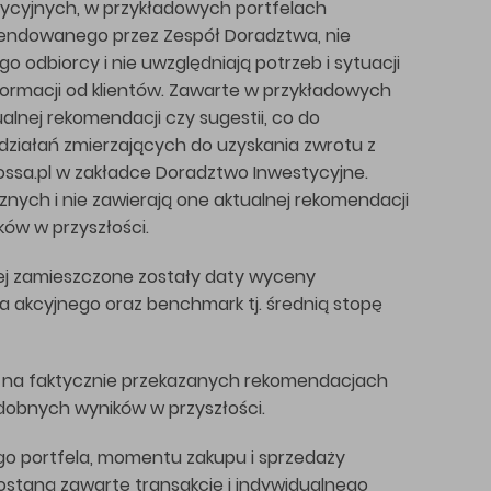
stycyjnych, w przykładowych portfelach
mendowanego przez Zespół Doradztwa, nie
odbiorcy i nie uwzględniają potrzeb i sytuacji
formacji od klientów. Zawarte w przykładowych
alnej rekomendacji czy sugestii, co do
działań zmierzających do uzyskania zwrotu z
ossa.pl w zakładce Doradztwo Inwestycyjne.
nych i nie zawierają one aktualnej rekomendacji
ków w przyszłości.
ej zamieszczone zostały daty wyceny
 akcyjnego oraz benchmark tj. średnią stopę
e na faktycznie przekazanych rekomendacjach
dobnych wyników w przyszłości.
go portfela, momentu zakupu i sprzedaży
staną zawarte transakcje i indywidualnego