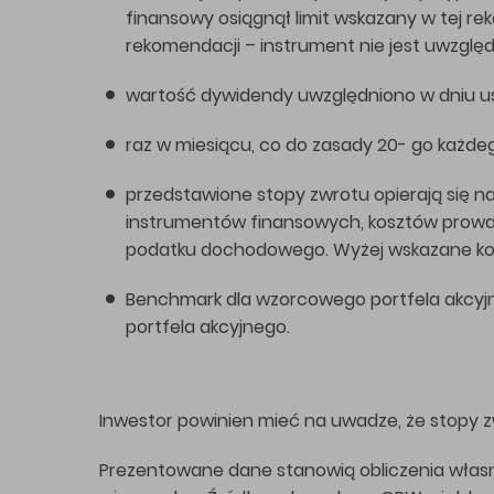
finansowy osiągnął limit wskazany w tej r
rekomendacji – instrument nie jest uwzglę
wartość dywidendy uwzględniono w dniu us
raz w miesiącu, co do zasady 20- go każdeg
przedstawione stopy zwrotu opierają się na 
instrumentów finansowych, kosztów prowa
podatku dochodowego. Wyżej wskazane koszt
Benchmark dla wzorcowego portfela akcyjn
portfela akcyjnego.
Inwestor powinien mieć na uwadze, że stopy zw
Prezentowane dane stanowią obliczenia własn