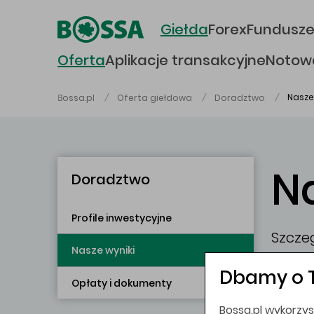
Przejdź do głównej treści
Giełda
Forex
Fundusz
Oferta
Aplikacje transakcyjne
Notow
Nasze
Bossa.pl
Oferta giełdowa
Doradztwo
N
Doradztwo
Profile inwestycyjne
Szcze
Nasze wyniki
rekom
Dbamy o 
Opłaty i dokumenty
Do po
Bossa.pl wykorzys