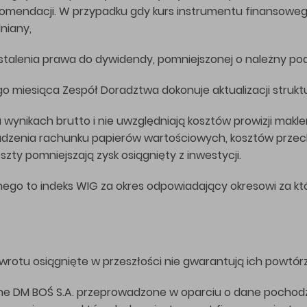
ekomendacji. W przypadku gdy kurs instrumentu finansoweg
dniany,
talenia prawa do dywidendy, pomniejszonej o należny pod
o miesiąca Zespół Doradztwa dokonuje aktualizacji struktu
wynikach brutto i nie uwzględniają kosztów prowizji makler
dzenia rachunku papierów wartościowych, kosztów przech
y pomniejszają zysk osiągnięty z inwestycji.
ego to indeks WIG za okres odpowiadający okresowi za kt
rotu osiągnięte w przeszłości nie gwarantują ich powtórz
e DM BOŚ S.A. przeprowadzone w oparciu o dane pochodz