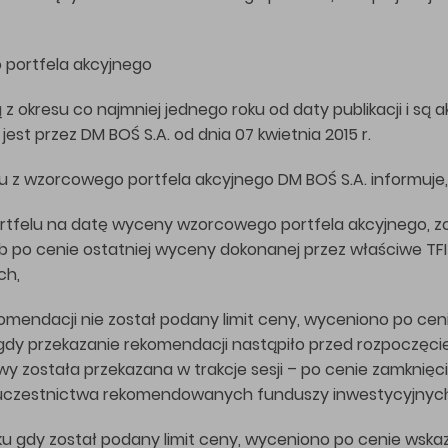
 portfela akcyjnego
okresu co najmniej jednego roku od daty publikacji i są a
st przez DM BOŚ S.A. od dnia 07 kwietnia 2015 r.
u z wzorcowego portfela akcyjnego DM BOŚ S.A. informuje,
rtfelu na datę wyceny wzorcowego portfela akcyjnego, zo
 po cenie ostatniej wyceny dokonanej przez właściwe TF
ch,
ekomendacji nie został podany limit ceny, wyceniono po ce
gdy przekazanie rekomendacji nastąpiło przed rozpoczęcie
 została przekazana w trakcje sesji – po cenie zamknięci
k uczestnictwa rekomendowanych funduszy inwestycyjnyc
u gdy został podany limit ceny, wyceniono po cenie wskaz