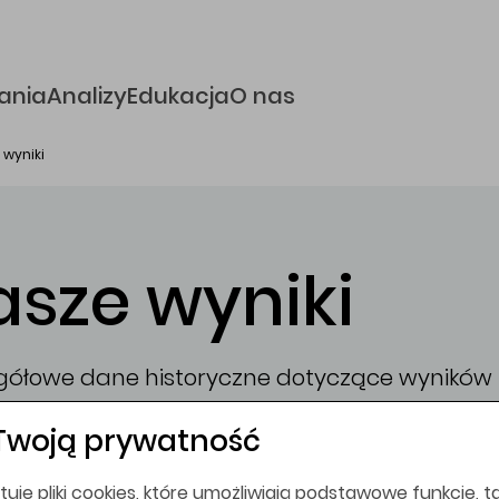
e
ania
Analizy
Edukacja
O nas
 wyniki
asze wyniki
gółowe dane historyczne dotyczące wyników 
endowanego przez Zespół Doradztwa zawiera
Twoją prywatność
łowy 2027
usługa gratis w promocji
- poznajmy
tuje pliki cookies, które umożliwiają podstawowe funkcje, ta