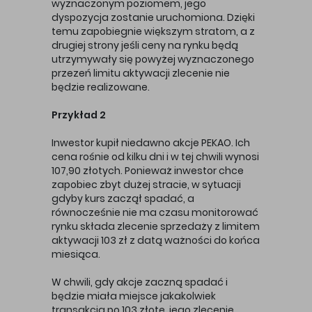
wyznaczonym poziomem, jego
dyspozycja zostanie uruchomiona. Dzięki
temu zapobiegnie większym stratom, a z
drugiej strony jeśli ceny na rynku będą
utrzymywały się powyżej wyznaczonego
przezeń limitu aktywacji zlecenie nie
będzie realizowane.
Przykład 2
Inwestor kupił niedawno akcje PEKAO. Ich
cena rośnie od kilku dni i w tej chwili wynosi
107,90 złotych. Ponieważ inwestor chce
zapobiec zbyt dużej stracie, w sytuacji
gdyby kurs zaczął spadać, a
równocześnie nie ma czasu monitorować
rynku składa zlecenie sprzedaży z limitem
aktywacji 103 zł z datą ważności do końca
miesiąca.
W chwili, gdy akcje zaczną spadać i
będzie miała miejsce jakakolwiek
transakcja po 103 złote, jego zlecenie