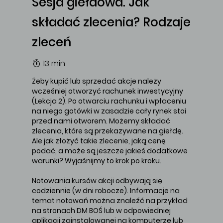
Sesja giełdowa. Jak
składać zlecenia? Rodzaje
zleceń
13 min
Żeby kupić lub sprzedać akcje należy
wcześniej otworzyć rachunek inwestycyjny
(Lekcja 2). Po otwarciu rachunku i wpłaceniu
na niego gotówki w zasadzie cały rynek stoi
przed nami otworem. Możemy składać
zlecenia, które są przekazywane na giełdę.
Ale jak złożyć takie zlecenie, jaką cenę
podać, a może są jeszcze jakieś dodatkowe
warunki? Wyjaśnijmy to krok po kroku.
Notowania kursów akcji odbywają się
codziennie (w dni robocze). Informacje na
temat notowań można znaleźć na przykład
na stronach DM BOŚ lub w odpowiedniej
aplikacji zainstalowanej na komputerze lub