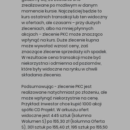
zrealizowane po możliwym w danym
momencie kursie. Najczęściej będzie to
kurs ostatnich transakcji lub ten widoczny
w ofertach, ale czasami – przy dużych
zleceniach, albo na mniej płynnych
akcjach – zlecenie PKC może znacząco
wpłynąć na kurs. Duże zlecenie kupna
może wywołać wzrost ceny, zaś
znaczące zlecenie sprzedaży ich spadek.
W rezultacie cena transakcji może być
niekorzystna i odmienna od poziomów,
które były widoczne na rynku w chwili
składania zlecenia.
Podsumowując - zlecenie PKC jest
realizowane natychmiast po złożeniu, ale
może wpłynąć niekorzystnie na cenę.
Przykład: Inwestor chce kupić 1000 akcji
spółki CD Projekt. W arkuszu ofert
widoczne jest 445 sztuk (kolumna
Wolumen S) po 155,30 zł (kolumna Oferta
S), 301 sztuk po 155,40 zł, 195 sztuk po 155,50