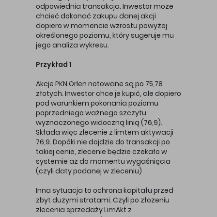
odpowiednia transakcja. Inwestor może
chcieć dokonać zakupu danej akcji
dopiero w momencie wzrostu powyżej
określonego poziomu, który sugeruje mu
jego analiza wykresu.
Przykład 1
Akcje PKN Orlen notowane są po 75,78
złotych. Inwestor chce je kupić, ale dopiero
pod warunkiem pokonania poziomu
poprzedniego ważnego szczytu
wyznaczonego widoczną linią (76,9).
Składa więc zlecenie z limtem aktywacji
76,9. Dopóki nie dojdzie do transakcji po
takiej cenie, zlecenie będzie czekało w
systemie aż do momentu wygaśnięcia
(czyli daty podanej w zleceniu)
Inna sytuacja to ochrona kapitału przed
zbyt dużymi stratami. Czyli po złożeniu
zlecenia sprzedaży LimAkt z