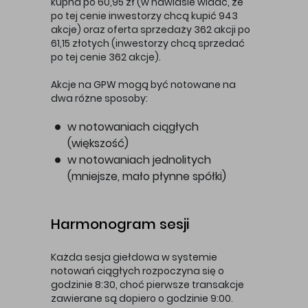
kupna po 60,95 zł (w nawiasie widać, że
po tej cenie inwestorzy chcą kupić 943
akcje) oraz oferta sprzedaży 362 akcji po
61,15 złotych (inwestorzy chcą sprzedać
po tej cenie 362 akcje).
Akcje na GPW mogą być notowane na
dwa różne sposoby:
w notowaniach ciągłych
(większość)
w notowaniach jednolitych
(mniejsze, mało płynne spółki)
Harmonogram sesji
Każda sesja giełdowa w systemie
notowań ciągłych rozpoczyna się o
godzinie 8:30, choć pierwsze transakcje
zawierane są dopiero o godzinie 9:00.