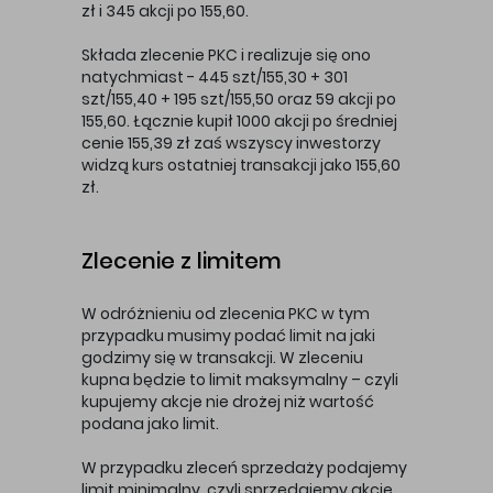
zł i 345 akcji po 155,60.
Składa zlecenie PKC i realizuje się ono
natychmiast - 445 szt/155,30 + 301
szt/155,40 + 195 szt/155,50 oraz 59 akcji po
155,60. Łącznie kupił 1000 akcji po średniej
cenie 155,39 zł zaś wszyscy inwestorzy
widzą kurs ostatniej transakcji jako 155,60
zł.
Zlecenie z limitem
W odróżnieniu od zlecenia PKC w tym
przypadku musimy podać limit na jaki
godzimy się w transakcji. W zleceniu
kupna będzie to limit maksymalny – czyli
kupujemy akcje nie drożej niż wartość
podana jako limit.
W przypadku zleceń sprzedaży podajemy
limit minimalny, czyli sprzedajemy akcje