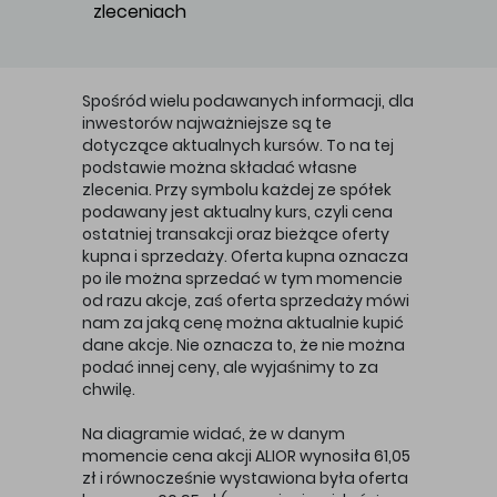
zleceniach
Główna treść
Spośród wielu podawanych informacji, dla
inwestorów najważniejsze są te
dotyczące aktualnych kursów. To na tej
podstawie można składać własne
zlecenia. Przy symbolu każdej ze spółek
podawany jest aktualny kurs, czyli cena
ostatniej transakcji oraz bieżące oferty
kupna i sprzedaży. Oferta kupna oznacza
po ile można sprzedać w tym momencie
od razu akcje, zaś oferta sprzedaży mówi
nam za jaką cenę można aktualnie kupić
dane akcje. Nie oznacza to, że nie można
podać innej ceny, ale wyjaśnimy to za
chwilę.
Na diagramie widać, że w danym
momencie cena akcji ALIOR wynosiła 61,05
zł i równocześnie wystawiona była oferta