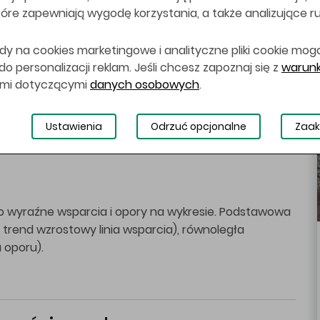
 które zapewniają wygodę korzystania, a także analizujące r
na
dy na cookies marketingowe i analityczne pliki cookie mog
 personalizacji reklam. Jeśli chcesz zapoznaj się z
warunk
ająca wykorzystanie ciągu Fibonacciego oraz czasu
ami dotyczącymi
danych osobowych
.
yznaczania punktów zwrotnych na wykresach.
Ustawienia
Odrzuć opcjonalne
Zaak
zo wyraźne wsparcia i opory na wykresie. Podstawowa
p. trend wzrostowy linia wsparcia), równoległa
 oporu).