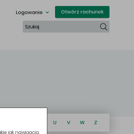
Otwórz rachunek
Logowanie
Szukaj
R
S
Ś
T
U
V
W
Z
kie jak nawigacja,