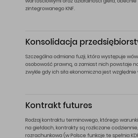
wartościowymi oraz działalności giełd, obecni
zintegrowanego KNF.
Konsolidacja przedsiębiors
Szczególna odmiana fuzji, która występuje wów
osobowość prawną, a zamiast nich powstaje now
zwykle gdy ich siła ekonomiczna jest względni
Kontrakt futures
Rodzaj kontraktu terminowego, którego warunk
na giełdach, kontrakty są rozliczane codzienn
rozrachunkowa (w Polsce funkcje te spełnia KD