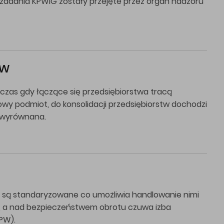
e zadania KPWiG zostały przejęte przez organ nadzoru
tw
czas gdy łączące się przedsiębiorstwa tracą
y podmiot, do konsolidacji przedsiębiorstw dochodzi
e wyrównana.
i są standaryzowane co umożliwia handlowanie nimi
ie, a nad bezpieczeństwem obrotu czuwa izba
PW).