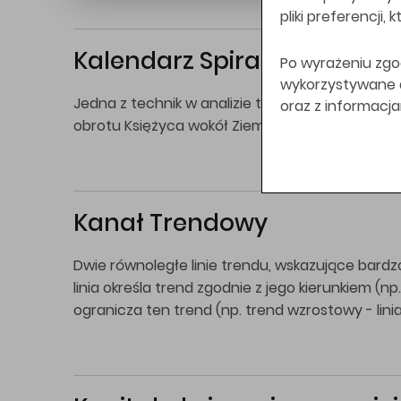
pliki preferencji,
Kalendarz Spiralny Carola
Po wyrażeniu zgo
wykorzystywane do
Jedna z technik w analizie technicznej zakład
oraz z informacj
obrotu Księżyca wokół Ziemi. Stosowany do w
Kanał Trendowy
Dwie równoległe linie trendu, wskazujące bard
linia określa trend zgodnie z jego kierunkiem (n
ogranicza ten trend (np. trend wzrostowy - linia